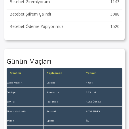
Betebet Giremiyorum
1143
Betebet Şifrem Çalındı
3088
Betebet Ödeme Yapıyor mu?
1520
Günün Maçları
Evsahibi
Deplasman
Tahmin
Gaziantep FK
Göztepe
4 Üst
Göztepe
Adanaspor
3.75 Üst
Sevilla
Real Betis
1/2 & Üst 3.5
Newcastle United
Arsenal
X/2 & Alt 4.5
Milan
Spezia
İY2