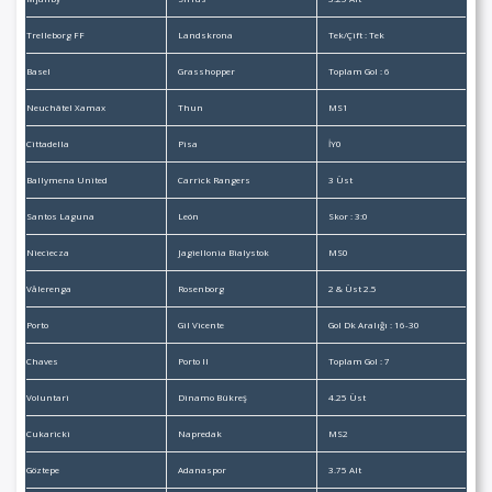
Trelleborg FF
Landskrona
Tek/Çift : Tek
Basel
Grasshopper
Toplam Gol : 6
Neuchâtel Xamax
Thun
MS1
Cittadella
Pisa
İY0
Ballymena United
Carrick Rangers
3 Üst
Santos Laguna
León
Skor : 3:0
Nieciecza
Jagiellonia Bialystok
MS0
Vålerenga
Rosenborg
2 & Üst 2.5
Porto
Gil Vicente
Gol Dk Aralığı : 16-30
Chaves
Porto II
Toplam Gol : 7
Voluntari
Dinamo Bükreş
4.25 Üst
Cukaricki
Napredak
MS2
Göztepe
Adanaspor
3.75 Alt