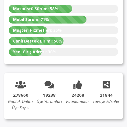
Masaüstü Sürüm:
58%
Mobil Sürüm:
71%
Müşteri Hizmetleri:
35%
Canlı Destek Birimi:
50%
Yeni Giriş Adresi:
30%
278660
19238
24208
21844
Günlük Online
Üye Yorumları
Puanlamalar
Tavsiye Edenler
Üye Sayısı