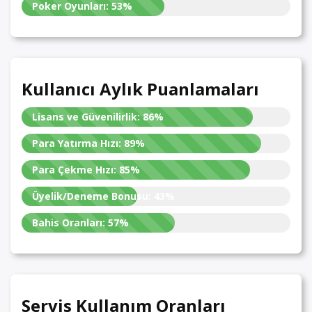
Poker Oyunları:
53%
Kullanıcı Aylık Puanlamaları
Lisans ve Güvenilirlik:
86%
Para Yatırma Hızı:
89%
Para Çekme Hızı:
85%
Üyelik/Deneme Bonusu:
43%
Bahis Oranları:
57%
Servis Kullanım Oranları