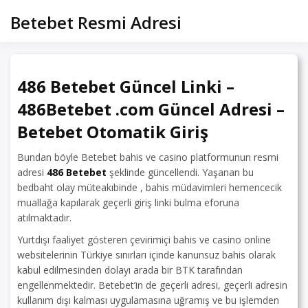
Skip
Betebet Resmi Adresi
to
content
486 Betebet Güncel Linki –
486Betebet .com Güncel Adresi –
Betebet Otomatik Giriş
Bundan böyle Betebet bahis ve casino platformunun resmi
adresi
486 Betebet
şeklinde güncellendi. Yaşanan bu
bedbaht olay müteakıbinde , bahis müdavimleri hemencecik
muallağa kapılarak geçerli giriş linki bulma eforuna
atılmaktadır.
Yurtdışı faaliyet gösteren çevirimiçi bahis ve casino online
websitelerinin Türkiye sınırları içinde kanunsuz bahis olarak
kabul edilmesinden dolayı arada bir BTK tarafından
engellenmektedir. Betebet’in de geçerli adresi, geçerli adresin
kullanım dışı kalması uygulamasına uğramış ve bu işlemden