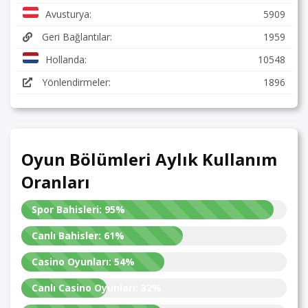
Avusturya:
5909
Geri Bağlantılar:
1959
Hollanda:
10548
Yönlendirmeler:
1896
Oyun Bölümleri Aylık Kullanım
Oranları
Spor Bahisleri:
95%
Canlı Bahisler:
61%
Casino Oyunları:
54%
Canlı Casino Oyunları:
32%