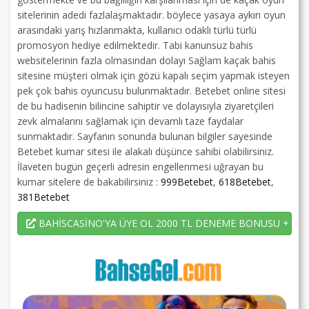
sitelerinin adedi fazlalaşmaktadır. böylece yasaya aykırı oyun
arasındaki yarış hızlanmakta, kullanıcı odaklı türlü türlü
promosyon hediye edilmektedir. Tabi kanunsuz bahis
websitelerinin fazla olmasından dolayı Sağlam kaçak bahis
sitesine müşteri olmak için gözü kapalı seçim yapmak isteyen
pek çok bahis oyuncusu bulunmaktadır. Betebet online sitesi
de bu hadisenin bilincine sahiptir ve dolayısıyla ziyaretçileri
zevk almalarını sağlamak için devamlı taze faydalar
sunmaktadır. Sayfanın sonunda bulunan bilgiler sayesinde
Betebet kumar sitesi ile alakalı düşünce sahibi olabilirsiniz.
İlaveten bugün geçerli adresin engellenmesi uğrayan bu
kumar sitelere de bakabilirsiniz :
999Betebet
,
618Betebet
,
381Betebet
BAHİSCASİNO'YA ÜYE OL 2000 TL DENEME BONUSU + 225