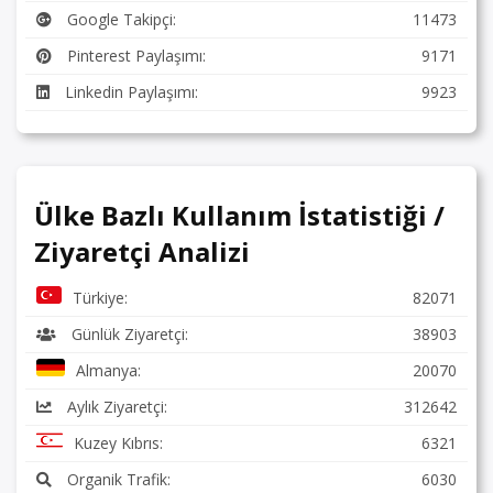
Google Takipçi:
11473
Pinterest Paylaşımı:
9171
Linkedin Paylaşımı:
9923
Ülke Bazlı Kullanım İstatistiği /
Ziyaretçi Analizi
Türkiye:
82071
Günlük Ziyaretçi:
38903
Almanya:
20070
Aylık Ziyaretçi:
312642
Kuzey Kıbrıs:
6321
Organik Trafik:
6030