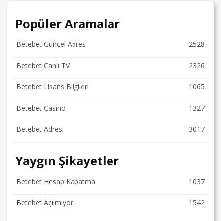
Popüler Aramalar
Betebet Güncel Adres
2528
Betebet Canlı TV
2326
Betebet Lisans Bilgileri
1065
Betebet Casino
1327
Betebet Adresi
3017
Yaygın Şikayetler
Betebet Hesap Kapatma
1037
Betebet Açılmıyor
1542