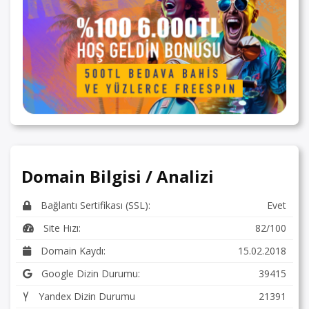
Domain Bilgisi / Analizi
Bağlantı Sertifikası (SSL):
Evet
Site Hızı:
82/100
Domain Kaydı:
15.02.2018
Google Dizin Durumu:
39415
Yandex Dizin Durumu
21391