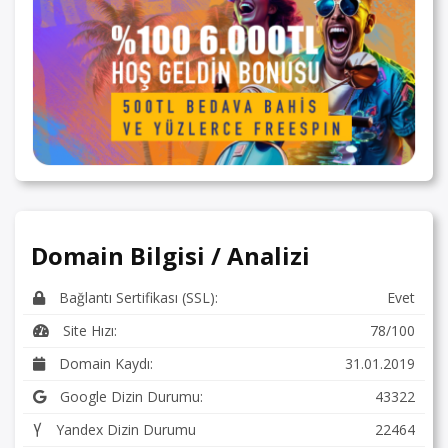
Domain Bilgisi / Analizi
Bağlantı Sertifikası (SSL):
Evet
Site Hızı:
78/100
Domain Kaydı:
31.01.2019
Google Dizin Durumu:
43322
Yandex Dizin Durumu
22464