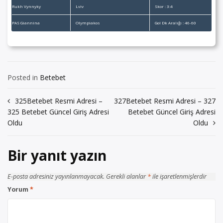
Rukh Vynnyky
Lviv
Skor : 3:4
PAS Giannina
Olympiakos
Gol Dk Aralığı : 46-60
Posted in
Betebet
Yazı
325Betebet Resmi Adresi –
327Betebet Resmi Adresi – 327
325 Betebet Güncel Giriş Adresi
Betebet Güncel Giriş Adresi
gezinmesi
Oldu
Oldu
Bir yanıt yazın
E-posta adresiniz yayınlanmayacak.
Gerekli alanlar
*
ile işaretlenmişlerdir
Yorum
*