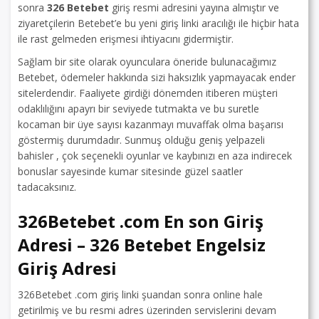
sonra
326 Betebet
giriş resmi adresini yayına almıştır ve
ziyaretçilerin Betebet’e bu yeni giriş linki aracılığı ile hiçbir hata
ile rast gelmeden erişmesi ihtiyacını gidermiştir.
Sağlam bir site olarak oyunculara öneride bulunacağımız
Betebet, ödemeler hakkında sizi haksızlık yapmayacak ender
sitelerdendir. Faaliyete girdiği dönemden itiberen müşteri
odaklılığını apayrı bir seviyede tutmakta ve bu suretle
kocaman bir üye sayısı kazanmayı muvaffak olma başarısı
göstermiş durumdadır. Sunmuş olduğu geniş yelpazeli
bahisler , çok seçenekli oyunlar ve kaybınızı en aza indirecek
bonuslar sayesinde kumar sitesinde güzel saatler
tadacaksınız.
326Betebet .com En son Giriş
Adresi – 326 Betebet Engelsiz
Giriş Adresi
326Betebet .com giriş linki şuandan sonra online hale
getirilmiş ve bu resmi adres üzerinden servislerini devam