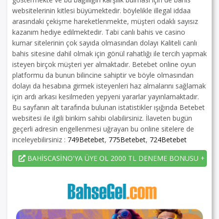
websitelerinin kitlesi büyümektedir. böylelikle illegal iddaa
arasındaki çekişme hareketlenmekte, müşteri odaklı sayısız
kazanım hediye edilmektedir. Tabi canlı bahis ve casino
kumar sitelerinin çok sayıda olmasından dolayı Kaliteli canlı
bahis sitesine dahil olmak için gönül rahatlığı ile tercih yapmak
isteyen birçok müşteri yer almaktadır. Betebet online oyun
platformu da bunun bilincine sahiptir ve böyle olmasından
dolayı da hesabına girmek isteyenleri haz almalarını sağlamak
için ardı arkası kesilmeden yepyeni yararlar yayınlamaktadır.
Bu sayfanın alt tarafında bulunan istatistikler ışığında Betebet
websitesi ile ilgili birikim sahibi olabilirsiniz. İlaveten bugün
geçerli adresin engellenmesi uğrayan bu online sitelere de
inceleyebilirsiniz :
749Betebet
,
775Betebet
,
724Betebet
BAHİSCASİNO'YA ÜYE OL 2000 TL DENEME BONUSU + 225