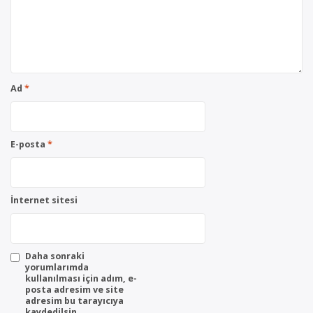
Ad
*
E-posta
*
İnternet sitesi
Daha sonraki
yorumlarımda
kullanılması için adım, e-
posta adresim ve site
adresim bu tarayıcıya
kaydedilsin.