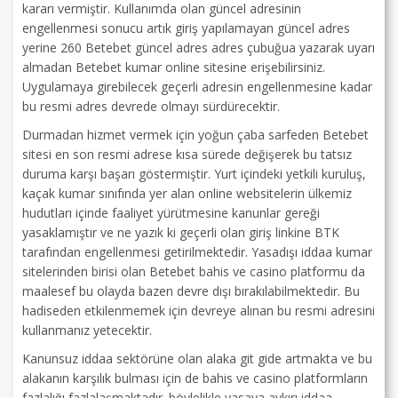
kararı vermiştir. Kullanımda olan güncel adresinin
engellenmesi sonucu artık giriş yapılamayan güncel adres
yerine 260 Betebet güncel adres adres çubuğua yazarak uyarı
almadan Betebet kumar online sitesine erişebilirsiniz.
Uygulamaya girebilecek geçerli adresin engellenmesine kadar
bu resmi adres devrede olmayı sürdürecektir.
Durmadan hizmet vermek için yoğun çaba sarfeden Betebet
sitesi en son resmi adrese kısa sürede değişerek bu tatsız
duruma karşı başarı göstermiştir. Yurt içindeki yetkili kuruluş,
kaçak kumar sınıfında yer alan online websitelerin ülkemiz
hudutları içinde faaliyet yürütmesine kanunlar gereği
yasaklamıştır ve ne yazık ki geçerli olan giriş linkine BTK
tarafından engellenmesi getirilmektedir. Yasadışı iddaa kumar
sitelerinden birisi olan Betebet bahis ve casino platformu da
maalesef bu olayda bazen devre dışı bırakılabilmektedir. Bu
hadiseden etkilenmemek için devreye alınan bu resmi adresini
kullanmanız yetecektir.
Kanunsuz iddaa sektörüne olan alaka git gide artmakta ve bu
alakanın karşılık bulması için de bahis ve casino platformların
fazlalığı fazlalaşmaktadır. böylelikle yasaya aykırı iddaa