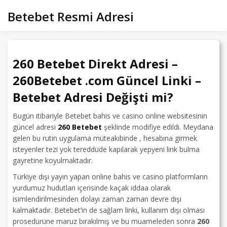
Skip
Betebet Resmi Adresi
to
content
260 Betebet Direkt Adresi –
260Betebet .com Güncel Linki –
Betebet Adresi Değişti mi?
Bugün itibariyle Betebet bahis ve casino online websitesinin
güncel adresi
260 Betebet
şeklinde modifiye edildi. Meydana
gelen bu rutin uygulama müteakıbinde , hesabına girmek
isteyenler tezi yok tereddüde kapılarak yepyeni link bulma
gayretine koyulmaktadır.
Türkiye dışı yayın yapan online bahis ve casino platformların
yurdumuz hudutları içerisinde kaçak iddaa olarak
isimlendirilmesinden dolayı zaman zaman devre dışı
kalmaktadır. Betebet’in de sağlam linki, kullanım dışı olması
prosedürüne maruz bırakılmış ve bu muameleden sonra
260