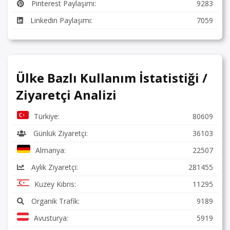
Pinterest Paylaşımı:
9283
Linkedin Paylaşımı:
7059
Ülke Bazlı Kullanım İstatistiği /
Ziyaretçi Analizi
Türkiye:
80609
Günlük Ziyaretçi:
36103
Almanya:
22507
Aylık Ziyaretçi:
281455
Kuzey Kıbrıs:
11295
Organik Trafik:
9189
Avusturya:
5919