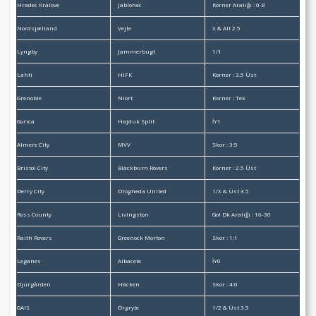
Hradec Králové
Jablonec
Korner Aralığı : 0-8
Nordsjælland
Vejle
X & Alt 2.5
Lyngby
Jammerbugt
1/1
Lahti
HIFK
Korner : 3.5 Üst
Grenoble
Niort
Korner : Tek
Gorica
Hajduk Split
İY1
Almere City
MVV
Skor : 3:5
Bristol City
Blackburn Rovers
Korner : 2.5 Üst
Derry City
Drogheda United
1/X & Üst 3.5
Ross County
Livingston
Gol Dk Aralığı : 16-30
Raith Rovers
Greenock Morton
Skor : 1:1
Leganes
Albacete
İY0
Djurgården
Häcken
Skor : 4:0
GAIS
Örgryte
1/2 & Üst 3.5