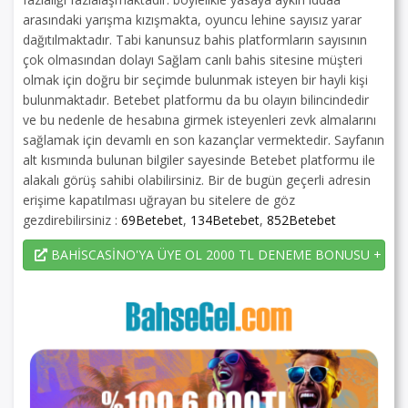
arasındaki yarışma kızışmakta, oyuncu lehine sayısız yarar
dağıtılmaktadır. Tabi kanunsuz bahis platformların sayısının
çok olmasından dolayı Sağlam canlı bahis sitesine müşteri
olmak için doğru bir seçimde bulunmak isteyen bir hayli kişi
bulunmaktadır. Betebet platformu da bu olayın bilincindedir
ve bu nedenle de hesabına girmek isteyenleri zevk almalarını
sağlamak için devamlı en son kazançlar vermektedir. Sayfanın
alt kısmında bulunan bilgiler sayesinde Betebet platformu ile
alakalı görüş sahibi olabilirsiniz. Bir de bugün geçerli adresin
erişime kapatılması uğrayan bu sitelere de göz
gezdirebilirsiniz :
69Betebet
,
134Betebet
,
852Betebet
BAHİSCASİNO'YA ÜYE OL 2000 TL DENEME BONUSU + 225