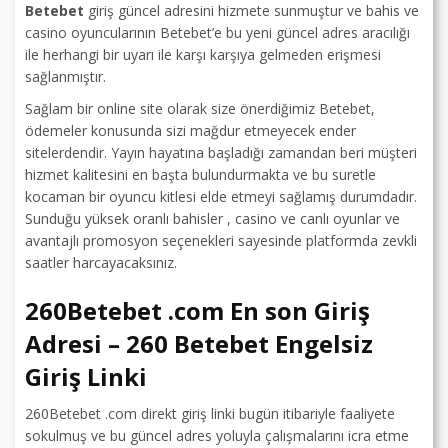
Betebet
giriş güncel adresini hizmete sunmuştur ve bahis ve
casino oyuncularının Betebet’e bu yeni güncel adres aracılığı
ile herhangi bir uyarı ile karşı karşıya gelmeden erişmesi
sağlanmıştır.
Sağlam bir online site olarak size önerdiğimiz Betebet,
ödemeler konusunda sizi mağdur etmeyecek ender
sitelerdendir. Yayın hayatına başladığı zamandan beri müşteri
hizmet kalitesini en başta bulundurmakta ve bu suretle
kocaman bir oyuncu kitlesi elde etmeyi sağlamış durumdadır.
Sunduğu yüksek oranlı bahisler , casino ve canlı oyunlar ve
avantajlı promosyon seçenekleri sayesinde platformda zevkli
saatler harcayacaksınız.
260Betebet .com En son Giriş
Adresi – 260 Betebet Engelsiz
Giriş Linki
260Betebet .com direkt giriş linki bugün itibariyle faaliyete
sokulmuş ve bu güncel adres yoluyla çalışmalarını icra etme