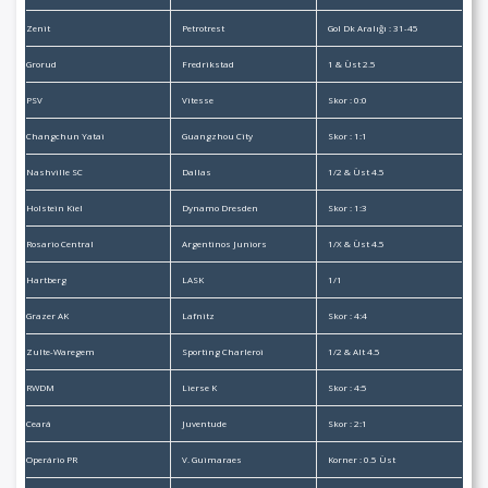
Zenit
Petrotrest
Gol Dk Aralığı : 31-45
Grorud
Fredrikstad
1 & Üst 2.5
PSV
Vitesse
Skor : 0:0
Changchun Yatai
Guangzhou City
Skor : 1:1
Nashville SC
Dallas
1/2 & Üst 4.5
Holstein Kiel
Dynamo Dresden
Skor : 1:3
Rosario Central
Argentinos Juniors
1/X & Üst 4.5
Hartberg
LASK
1/1
Grazer AK
Lafnitz
Skor : 4:4
Zulte-Waregem
Sporting Charleroi
1/2 & Alt 4.5
RWDM
Lierse K
Skor : 4:5
Ceará
Juventude
Skor : 2:1
Operário PR
V. Guimaraes
Korner : 0.5 Üst