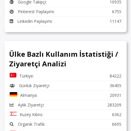
Google Takipçi:
10935
Pinterest Paylaşımı:
6755
Linkedin Paylaşımı:
11147
Ülke Bazlı Kullanım İstatistiği /
Ziyaretçi Analizi
Türkiye:
84222
Günlük Ziyaretçi:
36405
Almanya:
20931
Aylık Ziyaretçi:
283209
Kuzey Kıbrıs:
6362
Organik Trafik:
6695