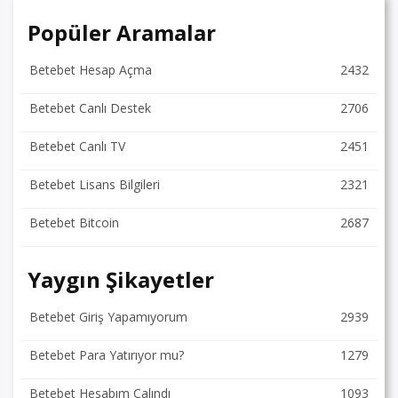
Popüler Aramalar
Betebet Hesap Açma
2432
Betebet Canlı Destek
2706
Betebet Canlı TV
2451
Betebet Lisans Bilgileri
2321
Betebet Bitcoin
2687
Yaygın Şikayetler
Betebet Giriş Yapamıyorum
2939
Betebet Para Yatırıyor mu?
1279
Betebet Hesabım Çalındı
1093