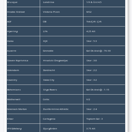
Brusque
Londrina
1/X & Üst 4.5
Hradec Králové
Viktoria Plzen
MS2
AGF
OB
Tek/Çift : Çift
Hjørring
LFA
4.25 Alt
Haka
HJK
Skor : 5:3
Auxerre
Grenoble
Gol Dk Aralığı : 76-90
Slaven Koprivnica
Hrvatski Dragovoljac
Skor : 3:0
Volendam
Dordrecht
Skor : 2:2
Coventry
Stoke City
Skor : 3:2
Bohemians
Sligo Rovers
Gol Dk Aralığı : 1-15
Motherwell
Celtic
X/2
Greenock Morton
Dunfermline Athletic
Skor : 2:4
Eibar
Cartagena
Toplam Gol : 3
IFK Göteborg
Djurgården
3.75 Alt