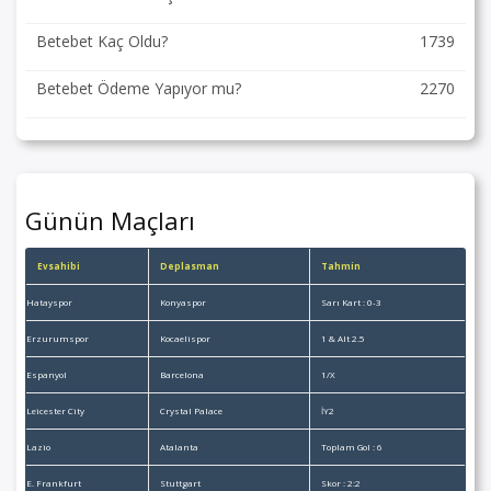
Betebet Kaç Oldu?
1739
Betebet Ödeme Yapıyor mu?
2270
Günün Maçları
Evsahibi
Deplasman
Tahmin
Hatayspor
Konyaspor
Sarı Kart : 0-3
Erzurumspor
Kocaelispor
1 & Alt 2.5
Espanyol
Barcelona
1/X
Leicester City
Crystal Palace
İY2
Lazio
Atalanta
Toplam Gol : 6
E. Frankfurt
Stuttgart
Skor : 2:2