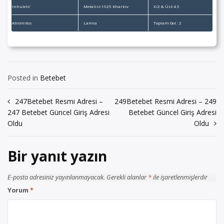
Inhulets’
Metalist 1925 Kharkiv
X/2 & Üst 4.5
Atromitos
Lamia
Toplam Gol : 2
Posted in
Betebet
Yazı
247Betebet Resmi Adresi –
249Betebet Resmi Adresi – 249
247 Betebet Güncel Giriş Adresi
Betebet Güncel Giriş Adresi
gezinmesi
Oldu
Oldu
Bir yanıt yazın
E-posta adresiniz yayınlanmayacak.
Gerekli alanlar
*
ile işaretlenmişlerdir
Yorum
*