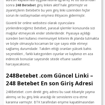
sonra
248 Betebet
giriş linkini aktif hale getirmiştir ve
ziyaretçilerin Betebet’e bu yeni giriş linki üzerinden hiçbir
sorun ile rastlaşmadan erişmesi ihtiyacını gidermiştir.
Güvenli bir online websitesi olarak oyunculara
yönlendireceğimiz Betebet, parasal işlemler konusunda sizi
mağdur etmeyecek ender sitelerdendir. Piyasaya açıldığı
süreden beri kullanıcı memnuniyet kriterini ilk planda tutmakta
ve böyle olmasıyla kocaman bir üye sayısı elde etmeyi
sağlamış durumdadır. Takdim ettiği oranları yüksek bahis
seçenekleri , farklı kategoriden oyunlar ve kaybınızı en aza
indirecek bonuslar sayesinde sitede efsane saatler
harcayacaksınız.
248Betebet .com Güncel Linki –
248 Betebet En son Giriş Adresi
248Betebet .com direkt giriş adresi bu saat itibariyle yayına
alınmış ve bu giriş linki aracılığı ile servislerini icra etme
kararına varmıştır. BTK tarafından erişime kapatılmasından