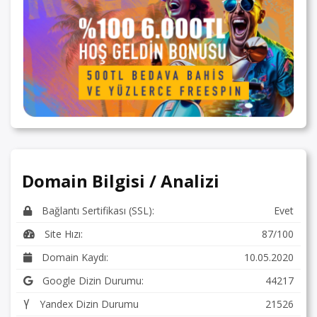
Domain Bilgisi / Analizi
Bağlantı Sertifikası (SSL):
Evet
Site Hızı:
87/100
Domain Kaydı:
10.05.2020
Google Dizin Durumu:
44217
Yandex Dizin Durumu
21526