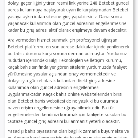
dolayı geçerliliğini yitiren resmi link yerine 248 Betebet güncel
adres kullanmaya başlayarak uyarı ile karşılaşmadan Betebet
yasaya aykırı iddaa sitesine giriş yapabilirsiniz. Daha sonra
yaşanacak kullanımda olan güncel adresinin engellenmesine
kadar bu giriş adresi aktif olarak erişilmeye devam edecektir.
Ara vermeden hizmet sunmak için profesyonel uğraşan
Betebet platformu en son adrese dakikalar içinde yenilenerek
bu tatsız duruma karşı soruna derman bulmuştur. Yurdumuz
hudutları içerisindeki Bilgi Teknolojileri ve İletişim Kurumu,
kaçak bahis sınıfında yer gören sitelerin yurdumuzda faaliyet
yürütmesine yasalar açısından onay vermemektedir ve
dolayısıyla güncel olarak kullanılan direkt giriş adresine
kullanımda olan güncel adresinin engellenmesi
uygulanmaktadır. Kaçak bahis online websitelerinden birisi
olan Betebet bahis websitesi de ne yazık ki bu durumda
bazen erişim engellemesine uğrayabilmektedir. Bu tür
engellemelerden kendinizi korumak için faaliyete sokulan bu
taptaze güncel giriş adresini kullanmanız yeterli olacaktır.
Yasadışı bahis piyasasına olan bağlılık zamanla büyümekte ve
bu önemin karşılanması için de kaçak oyun sitelerinin miktarı