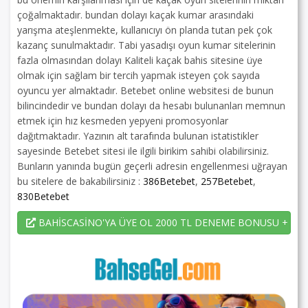
çoğalmaktadır. bundan dolayı kaçak kumar arasındaki
yarışma ateşlenmekte, kullanıcıyı ön planda tutan pek çok
kazanç sunulmaktadır. Tabi yasadışı oyun kumar sitelerinin
fazla olmasından dolayı Kaliteli kaçak bahis sitesine üye
olmak için sağlam bir tercih yapmak isteyen çok sayıda
oyuncu yer almaktadır. Betebet online websitesi de bunun
bilincindedir ve bundan dolayı da hesabı bulunanları memnun
etmek için hız kesmeden yepyeni promosyonlar
dağıtmaktadır. Yazının alt tarafında bulunan istatistikler
sayesinde Betebet sitesi ile ilgili birikim sahibi olabilirsiniz.
Bunların yanında bugün geçerli adresin engellenmesi uğrayan
bu sitelere de bakabilirsiniz :
386Betebet
,
257Betebet
,
830Betebet
BAHİSCASİNO'YA ÜYE OL 2000 TL DENEME BONUSU + 225