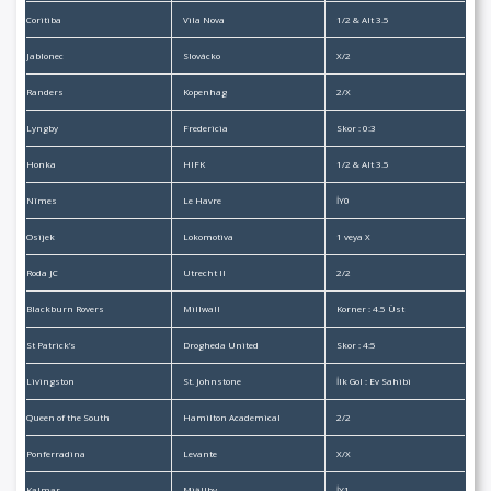
Coritiba
Vila Nova
1/2 & Alt 3.5
Jablonec
Slovácko
X/2
Randers
Kopenhag
2/X
Lyngby
Fredericia
Skor : 0:3
Honka
HIFK
1/2 & Alt 3.5
Nîmes
Le Havre
İY0
Osijek
Lokomotiva
1 veya X
Roda JC
Utrecht II
2/2
Blackburn Rovers
Millwall
Korner : 4.5 Üst
St Patrick’s
Drogheda United
Skor : 4:5
Livingston
St. Johnstone
İlk Gol : Ev Sahibi
Queen of the South
Hamilton Academical
2/2
Ponferradina
Levante
X/X
Kalmar
Mjällby
İY1