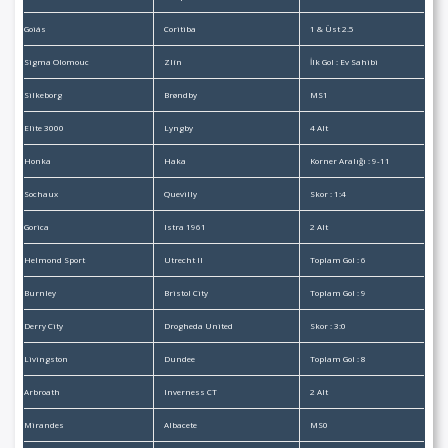
Goiás
Coritiba
1 & Üst 2.5
Sigma Olomouc
Zlín
İlk Gol : Ev Sahibi
Silkeborg
Brøndby
MS1
Elite 3000
Lyngby
4 Alt
Honka
Haka
Korner Aralığı : 9-11
Sochaux
Quevilly
Skor : 1:4
Gorica
Istra 1961
2 Alt
Helmond Sport
Utrecht II
Toplam Gol : 6
Burnley
Bristol City
Toplam Gol : 9
Derry City
Drogheda United
Skor : 3:0
Livingston
Dundee
Toplam Gol : 8
Arbroath
Inverness CT
2 Alt
Mirandes
Albacete
MS0