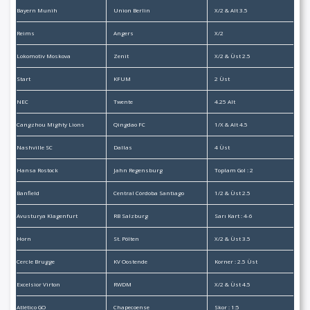
Bayern Munih
Union Berlin
X/2 & Alt 3.5
Reims
Angers
X/2
Lokomotiv Moskova
Zenit
X/2 & Üst 2.5
Start
KFUM
2 Üst
NEC
Twente
4.25 Alt
Cangzhou Mighty Lions
Qingdao FC
1/X & Alt 4.5
Nashville SC
Dallas
4 Üst
Hansa Rostock
Jahn Regensburg
Toplam Gol : 2
Banfield
Central Córdoba Santiago
1/2 & Üst 2.5
Avusturya Klagenfurt
RB Salzburg
Sarı Kart : 4-6
Horn
St. Pölten
X/2 & Üst 3.5
Cercle Brugge
KV Oostende
Korner : 2.5 Üst
Excelsior Virton
RWDM
X/2 & Üst 4.5
Atlético GO
Chapecoense
Skor : 1:5