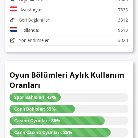
Avusturya:
7838
Geri Bağlantılar:
3312
Hollanda:
9610
Yönlendirmeler:
3324
Oyun Bölümleri Aylık Kullanım
Oranları
Spor Bahisleri:
43%
Canlı Bahisler:
55%
Casino Oyunları:
80%
Canlı Casino Oyunları:
85%