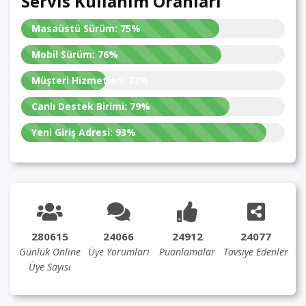
Servis Kullanım Oranları
Masaüstü Sürüm:
75%
Mobil Sürüm:
76%
Müşteri Hizmetleri:
32%
Canlı Destek Birimi:
79%
Yeni Giriş Adresi:
93%
280615
24066
24912
24077
Günlük Online
Üye Yorumları
Puanlamalar
Tavsiye Edenler
Üye Sayısı