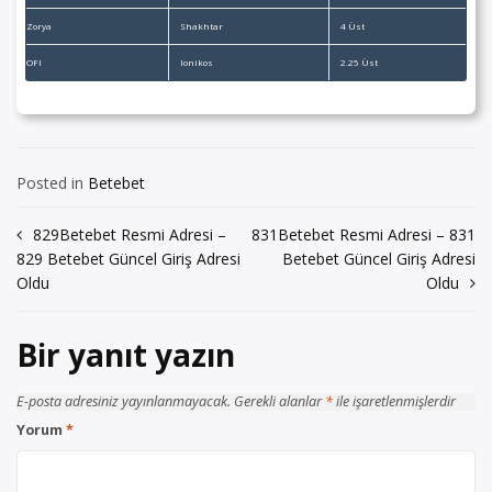
Zorya
Shakhtar
4 Üst
OFI
Ionikos
2.25 Üst
Posted in
Betebet
Yazı
829Betebet Resmi Adresi –
831Betebet Resmi Adresi – 831
829 Betebet Güncel Giriş Adresi
Betebet Güncel Giriş Adresi
gezinmesi
Oldu
Oldu
Bir yanıt yazın
E-posta adresiniz yayınlanmayacak.
Gerekli alanlar
*
ile işaretlenmişlerdir
Yorum
*