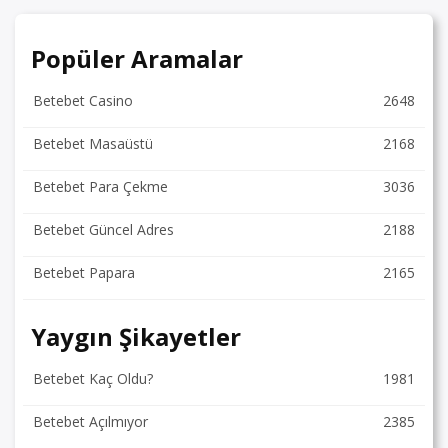
Popüler Aramalar
Betebet Casino
2648
Betebet Masaüstü
2168
Betebet Para Çekme
3036
Betebet Güncel Adres
2188
Betebet Papara
2165
Yaygın Şikayetler
Betebet Kaç Oldu?
1981
Betebet Açılmıyor
2385