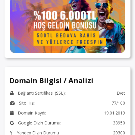
Domain Bilgisi / Analizi
Bağlantı Sertifikası (SSL):
Evet
Site Hızı:
77/100
Domain Kaydı:
19.01.2019
Google Dizin Durumu:
38950
Yandex Dizin Durumu
20300