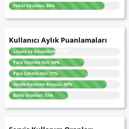
Poker Oyunları:
86%
Kullanıcı Aylık Puanlamaları
Lisans ve Güvenilirlik:
42%
Para Yatırma Hızı:
68%
Para Çekme Hızı:
71%
Üyelik/Deneme Bonusu:
88%
Bahis Oranları:
53%