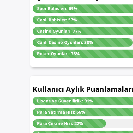
Spor Bahisleri:
69%
Canlı Bahisler:
57%
Casino Oyunları:
77%
Canlı Casino Oyunları:
30%
Poker Oyunları:
78%
Kullanıcı Aylık Puanlamalar
Lisans ve Güvenilirlik:
91%
Para Yatırma Hızı:
66%
Para Çekme Hızı:
22%