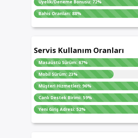
Üyelik/Deneme Bonusu:
72%
Bahis Oranları:
88%
Servis Kullanım Oranları
Masaüstü Sürüm:
67%
Mobil Sürüm:
23%
Müşteri Hizmetleri:
96%
Canlı Destek Birimi:
59%
Yeni Giriş Adresi:
52%