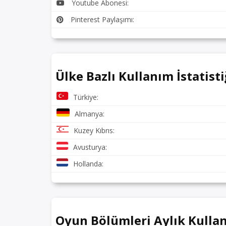
Youtube Abonesi:
Pinterest Paylaşımı:
Ülke Bazlı Kullanım İstatisti
Türkiye:
Almanya:
Kuzey Kıbrıs:
Avusturya:
Hollanda:
Oyun Bölümleri Aylık Kulla