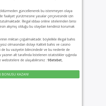
it öldürmeden güncellenerek bu istenmeyen olaya
’de faaliyet yürütmesine yasalar çerçevesinde izin
lmaktadır. İllegal iddaa online sitelerinden birisi
rkesin alışmış olduğu bu olaydan kendinizi korumak
nin miktarı çoğalmaktadır. böylelikle illegal bahis
yısız olmasından dolayı Kaliteli bahis ve casino
de bu vaziyetin bilincindedir ve bu nedenle de
ının alt tarafında listelenen istatistikler ışığında
websitelere de ulaşabilirsiniz :
9Betebet
,
İN BONUSU KAZAN!