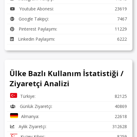
Youtube Abonesi:
23619
Google Takipçi:
7467
Pinterest Paylaşımı:
11229
Linkedin Paylaşımı:
6222
Ülke Bazlı Kullanım İstatistiği /
Ziyaretçi Analizi
Türkiye:
82125
Günlük Ziyaretçi:
40869
Almanya:
22618
Aylık Ziyaretçi:
312628
Kuzey Kıbrıs:
8259