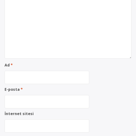
Ad
*
E-posta
*
İnternet sitesi