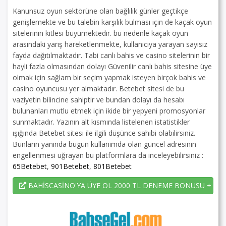
Kanunsuz oyun sektörüne olan bağlılık günler geçtikçe
genişlemekte ve bu talebin karşılık bulması için de kaçak oyun
sitelerinin kitlesi büyümektedir. bu nedenle kaçak oyun
arasındaki yarış hareketlenmekte, kullanıcıya yarayan sayısız
fayda dağıtılmaktadır. Tabi canlı bahis ve casino sitelerinin bir
hayli fazla olmasından dolayı Güvenilir canlı bahis sitesine üye
olmak için sağlam bir seçim yapmak isteyen birçok bahis ve
casino oyuncusu yer almaktadır. Betebet sitesi de bu
vaziyetin bilincine sahiptir ve bundan dolayı da hesabı
bulunanları mutlu etmek için ikide bir yepyeni promosyonlar
sunmaktadır. Yazının alt kısmında listelenen istatistikler
ışığında Betebet sitesi ile ilgili düşünce sahibi olabilirsiniz.
Bunların yanında bugün kullanımda olan güncel adresinin
engellenmesi uğrayan bu platformlara da inceleyebilirsiniz :
65Betebet
,
901Betebet
,
801Betebet
BAHİSCASİNO'YA ÜYE OL 2000 TL DENEME BONUSU + 225