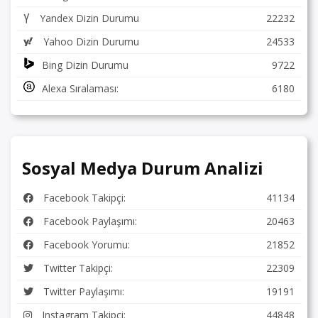
Yandex Dizin Durumu
22232
Yahoo Dizin Durumu
24533
Bing Dizin Durumu
9722
Alexa Sıralaması:
6180
Sosyal Medya Durum Analizi
Facebook Takipçi:
41134
Facebook Paylaşımı:
20463
Facebook Yorumu:
21852
Twitter Takipçi:
22309
Twitter Paylaşımı:
19191
Instagram Takipçi:
44848