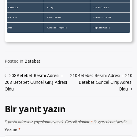
Boluspor
Altay
X/2 & Üst 4.5
Vorskla
Veres Rivne
Korner : 1.5 Alt
Aris
Asteras Tripolis
Toplam Gol : 6
Posted in
Betebet
Yazı
208Betebet Resmi Adresi –
210Betebet Resmi Adresi – 210
208 Betebet Güncel Giriş Adresi
Betebet Güncel Giriş Adresi
gezinmesi
Oldu
Oldu
Bir yanıt yazın
E-posta adresiniz yayınlanmayacak.
Gerekli alanlar
*
ile işaretlenmişlerdir
Yorum
*