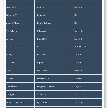
Juventude
Grêmio
Skor : 5:2
Operário PR
Coritiba
X/X
Viktoria Plzen
Baník Ostrava
X/X
Midtjylland
Silkeborg
Skor : 1:5
Lyngby
Elite 3000
Skor : 0:3
Mariehamn
Ilves
1/2 & Üst 4.5
Nancy
Le Havre
2.25 Alt
Istra 1961
Rijeka
2.75 Alt
Jong PSV
NAC Breda
Skor : 3:1
Watford
Norwich City
3.75 Üst
Finn Harps
Drogheda United
1 veya X
Livingston
St. Mirren
Skor : 1:5
Queen of the South
Ayr United
Skor : 1:3