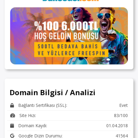
Domain Bilgisi / Analizi
Bağlantı Sertifikası (SSL):
Evet
Site Hızı:
83/100
Domain Kaydı:
01.04.2018
Google Dizin Durumu:
41564