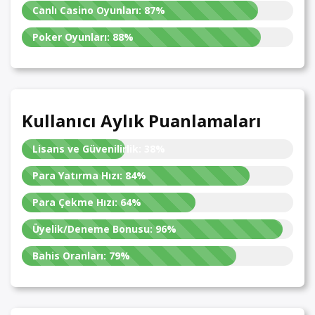
Canlı Casino Oyunları:
87%
Poker Oyunları:
88%
Kullanıcı Aylık Puanlamaları
Lisans ve Güvenilirlik:
38%
Para Yatırma Hızı:
84%
Para Çekme Hızı:
64%
Üyelik/Deneme Bonusu:
96%
Bahis Oranları:
79%