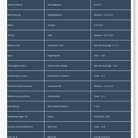
Salernitana
Sampdoria
4 Üst
Wolfsburg
M’gladbach
Korner : 2.5 Üst
Metz
Troyes
2.5 Üst
Zenit
Ufa
Korner : 0.5 Üst
Aalesund
Sandnes Ulf
Korner Aralığı : 9-11
Ajax
Feyenoord
Skor : 3:0
Shanghai Port
Shenzhen Ruby
Korner Aralığı : 12+
Columbus Crew
Portland Timbers
Skor : 5:1
Fortuna Düsseldorf
Schalke 04
Korner : 3.5 Üst
Defensa y Justicia
Patronato
Skor : 2:1
Hartberg
Rheindorf Altach
3 Alt
Kapfenberger SV
Horn
Tek/Çift : Çift
Union Saint-Gilloise
Kortrijk
Skor : 4:4
Lierse K
Deinze
X/2 & Üst 2.5