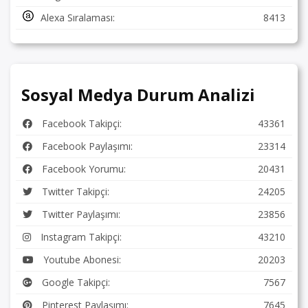
Alexa Sıralaması:
8413
Sosyal Medya Durum Analizi
Facebook Takipçi:
43361
Facebook Paylaşımı:
23314
Facebook Yorumu:
20431
Twitter Takipçi:
24205
Twitter Paylaşımı:
23856
Instagram Takipçi:
43210
Youtube Abonesi:
20203
Google Takipçi:
7567
Pinterest Paylaşımı:
7645