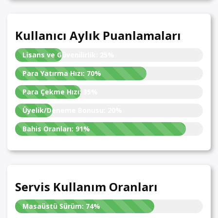
Kullanıcı Aylık Puanlamaları
Lisans ve Güvenilirlik:
25%
Para Yatırma Hızı:
70%
Para Çekme Hızı:
35%
Üyelik/Deneme Bonusu:
20%
Bahis Oranları:
91%
Servis Kullanım Oranları
Masaüstü Sürüm:
74%