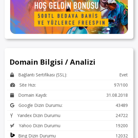
Domain Bilgisi / Analizi
Bağlantı Sertifikası (SSL):
Evet
Site Hızı:
97/100
Domain Kaydı:
31.08.2018
Google Dizin Durumu:
43489
Yandex Dizin Durumu
24722
Yahoo Dizin Durumu
19200
Bing Dizin Durumu
12032