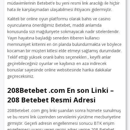
müdavimlerinin Betebet’e bu yeni resmi link aracılığı ile hiçbir
hata ile karşılaşmadan ulaşabilmesi ihtiyacını gidermiştir.
Kaliteli bir online oyun platformu olarak bahis ve casino
oyuncularına önerdiğimiz Betebet, maddi anlamda
konusunda sizi mağduriyete sokmayacak nadir sitelerdendir.
Yayın hayatına başladığı seneden itiberen kullanıcı
memnuniyet kriterini en ön planda bulundurmakta ve böylece
kocaman bir müşteri kitlesi elde etmeyi sağlamış durumdadır.
Teklif ettiği yüksek oranlı bahis seçenekleri , keyifli anlar
geçirebileceğiniz oyunlar ve kaybınızı en aza indirecek
bonuslar sayesinde online websitesinde harika dakikalar
geçireceksiniz.
208Betebet .com En son Linki –
208 Betebet Resmi Adresi
208Betebet .com giriş linki şuandan sonra hizmete sunulmuş
ve bu resmi link üzerinden servislerini yürütme mecburiyetine
girmiştir. Geçerli adresin engellenmesi sonucu BTK erişim
engellemesi uyarısı veren resmi adres yerine 208 Betebet