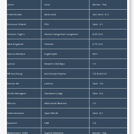
Zenit
Ural
Korner : Tek
Fredrikstad
Aalesund
Sarı Kart : 0-3
Fortuna Sittard
PSV
Skor : 2:1
Tianjin Tigers
Henan Songshan Longmen
4.25 Üst
New England
Toronto
2.75 Üst
Hansa Rostock
Ingolstadt
MS1
Lanús
Newell’s Old Boys
1/1
RB Salzburg
Avusturya Viyana
1/2 & Alt 3.5
Grazer AK
Lafnitz
Skor : 1:0
Zulte-Waregem
Standard Liège
Skor : 0:2
Deinze
Waasland-Beveren
1/1
Internacional
Sport Recife
Skor : 0:1
Guarani
CRB
1/2
Bohemians 1905
Sigma Olomouc
Korner : Tek