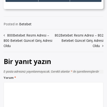
Posted in
Betebet
Yazı
800Betebet Resmi Adresi –
802Betebet Resmi Adresi – 802
800 Betebet Güncel Giriş Adresi
Betebet Güncel Giriş Adresi
gezinmesi
Oldu
Oldu
Bir yanıt yazın
E-posta adresiniz yayınlanmayacak.
Gerekli alanlar
*
ile işaretlenmişlerdir
Yorum
*