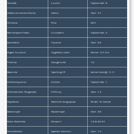
Servette
Luzern
Toplam Gol : 8
Stade Lausanne-Ouchy
Vaduz
Skor : 3:1
Ternana
Pisa
MS1
Warrenpoint Town
Crusaders
Toplam Gol : 5
Querétaro
Tijuana
Skor : 0:0
Pogon Szczecin
Zaglebie Lubin
Korner : 0.5 Üst
Tromsø
Haugesund
1/2
Boavista
Sporting CP
Korner Aralığı : 9-11
Vilafranquense
Estrela
Toplam Gol : 1
ChHindistan Târgovişte
CFR Cluj
Skor : 1:3
Vojvodina
Radnicki Kragujevac
İlk Gol : Ev Sahibi
Adanaspor
Kocaelispor
Skor : 4:0
Kolos Kovalivka
Dnipro-1
1/2 & Alt 4.5
Panaitolikos
Apollon Smirnis
Skor : 1:2