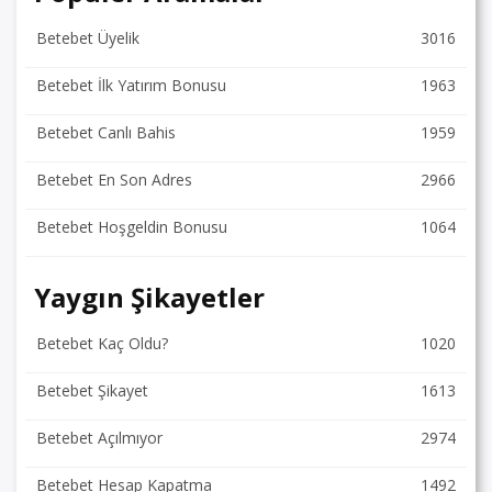
Betebet Üyelik
3016
Betebet İlk Yatırım Bonusu
1963
Betebet Canlı Bahis
1959
Betebet En Son Adres
2966
Betebet Hoşgeldin Bonusu
1064
Yaygın Şikayetler
Betebet Kaç Oldu?
1020
Betebet Şikayet
1613
Betebet Açılmıyor
2974
Betebet Hesap Kapatma
1492