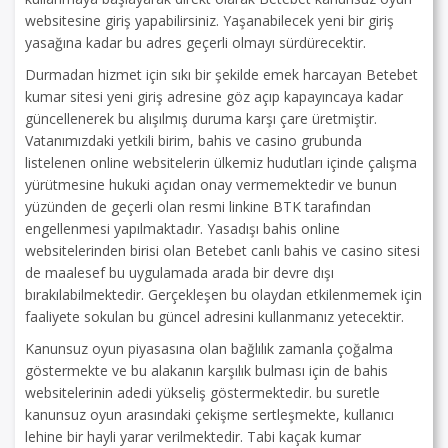
websitesine giriş yapabilirsiniz. Yaşanabilecek yeni bir giriş
yasağına kadar bu adres geçerli olmayı sürdürecektir.
Durmadan hizmet için sıkı bir şekilde emek harcayan Betebet
kumar sitesi yeni giriş adresine göz açıp kapayıncaya kadar
güncellenerek bu alışılmış duruma karşı çare üretmiştir.
Vatanımızdaki yetkili birim, bahis ve casino grubunda
listelenen online websitelerin ülkemiz hudutları içinde çalışma
yürütmesine hukuki açıdan onay vermemektedir ve bunun
yüzünden de geçerli olan resmi linkine BTK tarafından
engellenmesi yapılmaktadır. Yasadışı bahis online
websitelerinden birisi olan Betebet canlı bahis ve casino sitesi
de maalesef bu uygulamada arada bir devre dışı
bırakılabilmektedir. Gerçekleşen bu olaydan etkilenmemek için
faaliyete sokulan bu güncel adresini kullanmanız yetecektir.
Kanunsuz oyun piyasasına olan bağlılık zamanla çoğalma
göstermekte ve bu alakanın karşılık bulması için de bahis
websitelerinin adedi yükseliş göstermektedir. bu suretle
kanunsuz oyun arasındaki çekişme sertleşmekte, kullanıcı
lehine bir hayli yarar verilmektedir. Tabi kaçak kumar