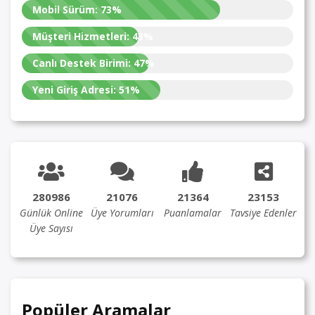
Mobil Sürüm:
73%
Müşteri Hizmetleri:
43%
Canlı Destek Birimi:
47%
Yeni Giriş Adresi:
51%
280986
21076
21364
23153
Günlük Online
Üye Yorumları
Puanlamalar
Tavsiye Edenler
Üye Sayısı
Popüler Aramalar