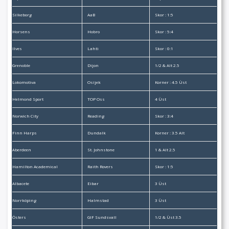
Silkeborg
AaB
Skor : 1:5
Horsens
Hobro
Skor : 5:4
Ilves
Lahti
Skor : 0:1
Grenoble
Dijon
1/2 & Alt 2.5
Lokomotiva
Osijek
Korner : 4.5 Üst
Helmond Sport
TOP Oss
4 Üst
Norwich City
Reading
Skor : 3:4
Finn Harps
Dundalk
Korner : 3.5 Alt
Aberdeen
St. Johnstone
1 & Alt 2.5
Hamilton Academical
Raith Rovers
Skor : 1:5
Albacete
Eibar
3 Üst
Norrköping
Halmstad
3 Üst
Östers
GIF Sundsvall
1/2 & Üst 3.5