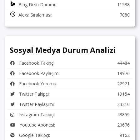
Bing Dizin Durumu
11538
Alexa Sıralaması:
7080
Sosyal Medya Durum Analizi
Facebook Takipçi:
44484
Facebook Paylaşımı:
19976
Facebook Yorumu:
22921
Twitter Takipçi:
19154
Twitter Paylaşımı:
23210
Instagram Takipçi:
43859
Youtube Abonesi:
20676
Google Takipçi:
9162