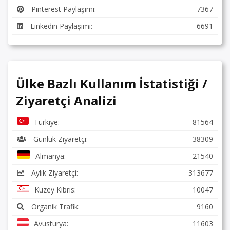
Pinterest Paylaşımı:
7367
Linkedin Paylaşımı:
6691
Ülke Bazlı Kullanım İstatistiği /
Ziyaretçi Analizi
Türkiye:
81564
Günlük Ziyaretçi:
38309
Almanya:
21540
Aylık Ziyaretçi:
313677
Kuzey Kıbrıs:
10047
Organik Trafik:
9160
Avusturya:
11603