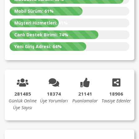
Mobil Sürüm:
61%
Müşteri Hizmetleri:
41%
Canlı Destek Birimi:
74%
Yeni Giriş Adresi:
64%
281485
18374
21141
18906
Günlük Online
Üye Yorumları
Puanlamalar
Tavsiye Edenler
Üye Sayısı