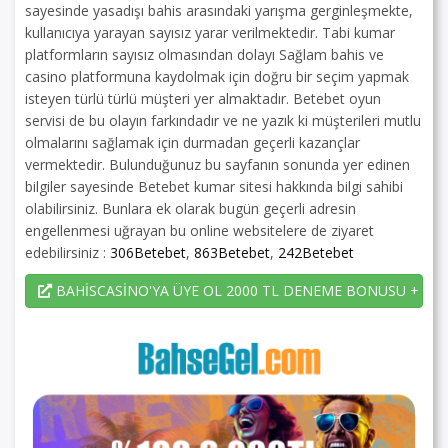
sayesinde yasadışı bahis arasındaki yarışma gerginleşmekte,
kullanıcıya yarayan sayısız yarar verilmektedir. Tabi kumar
platformların sayısız olmasından dolayı Sağlam bahis ve
casino platformuna kaydolmak için doğru bir seçim yapmak
isteyen türlü türlü müşteri yer almaktadır. Betebet oyun
servisi de bu olayın farkındadır ve ne yazık ki müşterileri mutlu
olmalarını sağlamak için durmadan geçerli kazançlar
vermektedir. Bulunduğunuz bu sayfanın sonunda yer edinen
bilgiler sayesinde Betebet kumar sitesi hakkında bilgi sahibi
olabilirsiniz. Bunlara ek olarak bugün geçerli adresin
engellenmesi uğrayan bu online websitelere de ziyaret
edebilirsiniz :
306Betebet
,
863Betebet
,
242Betebet
BAHİSCASİNO'YA ÜYE OL 2000 TL DENEME BONUSU + 225