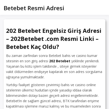
Skip
Betebet Resmi Adresi
to
content
202 Betebet Engelsiz Giriş Adresi
– 202Betebet .com Resmi Linki –
Betebet Kaç Oldu?
Bu zaman zarfından sonra Betebet bahis ve casino kumar
sitesinin en son giriş adresi
202 Betebet
şeklinde yenilendi.
Yaşanan bu kötü işlem takibinde , siteye girmek isteyenler
vakit öldürmeden endişeye kapılarak en son adres sorgulama
uğraşına yumulmaktadır.
Yurtdışı faaliyet gösteren çevirimiçi bahis ve casino online
sitelerinin ülkemiz hudutları içinde yasadışı iddaa olarak
bilinmesinden dolayı bazen geçerli adresi engellenmektedir.
Betebet’in de sağlam güncel adresi, BTK tarafından erişime
kapatılması işlemine maruz kalmış ve bu muameleden sonra