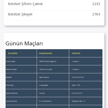
Betebet Şifrem Çalındı
2233
Betebet Şikayet
2764
Günün Maçları
Evsahibi
Deplasman
Tahmin
Sivasspor
MKE Ankaragücü
1 veya X
Kocaelispor
Samsunspor
1 veya 2
Getafe
Barcelona
1/X & Üst 2.5
Chelsea
Liverpool
Skor : 0:5
Salernitana
Lazio
2 & Üst 2.5
Leverkusen
E. Frankfurt
Toplam Gol : 5