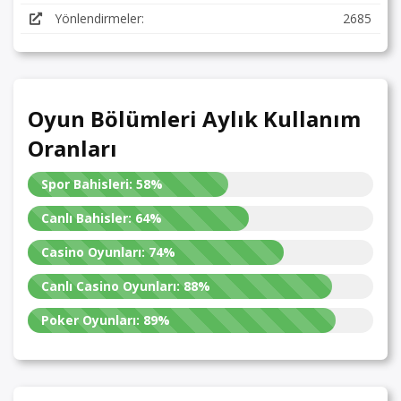
Yönlendirmeler:
2685
Oyun Bölümleri Aylık Kullanım
Oranları
Spor Bahisleri:
58%
Canlı Bahisler:
64%
Casino Oyunları:
74%
Canlı Casino Oyunları:
88%
Poker Oyunları:
89%