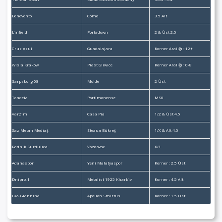
Benevento
Como
3.5 Alt
Linfield
Portadown
2 & Üst 2.5
Cruz Azul
Guadalajara
Korner Aralığı : 12+
Wisla Kraków
Piast Gliwice
Korner Aralığı : 0-8
Sarpsborg 08
Molde
2 Üst
Tondela
Portimonense
MS0
Varzim
Casa Pia
1/2 & Üst 4.5
Gaz Metan Mediaş
Steaua Bükreş
1/X & Alt 4.5
Radnik Surdulica
Vozdovac
X/1
Adanaspor
Yeni Malatyaspor
Korner : 2.5 Üst
Dnipro-1
Metalist 1925 Kharkiv
Korner : 4.5 Alt
PAS Giannina
Apollon Smirnis
Korner : 1.5 Üst