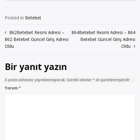
Posted in
Betebet
Yazı
862Betebet Resmi Adresi –
864Betebet Resmi Adresi – 864
862 Betebet Güncel Giriş Adresi
Betebet Güncel Giriş Adresi
gezinmesi
Oldu
Oldu
Bir yanıt yazın
E-posta adresiniz yayınlanmayacak.
Gerekli alanlar
*
ile işaretlenmişlerdir
Yorum
*