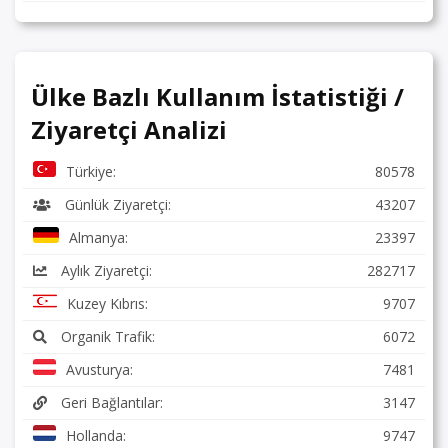
Ülke Bazlı Kullanım İstatistiği /
Ziyaretçi Analizi
Türkiye:
80578
Günlük Ziyaretçi:
43207
Almanya:
23397
Aylık Ziyaretçi:
282717
Kuzey Kıbrıs:
9707
Organik Trafik:
6072
Avusturya:
7481
Geri Bağlantılar:
3147
Hollanda:
9747