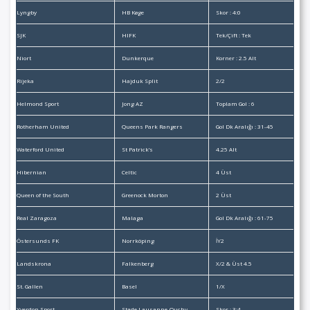
Lyngby
HB Køge
Skor : 4:0
SJK
HIFK
Tek/Çift : Tek
Niort
Dunkerque
Korner : 2.5 Alt
Rijeka
Hajduk Split
2/2
Helmond Sport
Jong AZ
Toplam Gol : 6
Rotherham United
Queens Park Rangers
Gol Dk Aralığı : 31-45
Waterford United
St Patrick’s
4.25 Alt
Hibernian
Celtic
4 Üst
Queen of the South
Greenock Morton
2 Üst
Real Zaragoza
Malaga
Gol Dk Aralığı : 61-75
Östersunds FK
Norrköping
İY2
Landskrona
Falkenberg
X/2 & Üst 4.5
St. Gallen
Basel
1/X
Yverdon Sport
Stade Lausanne-Ouchy
Skor : 3:4