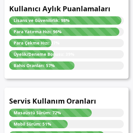
Kullanıcı Aylık Puanlamaları
Lisans ve Güvenilirlik:
98%
Para Yatırma Hızı:
96%
Para Çekme Hızı:
37%
Üyelik/Deneme Bonusu:
39%
Bahis Oranları:
57%
Servis Kullanım Oranları
Masaüstü Sürüm:
72%
Mobil Sürüm:
51%