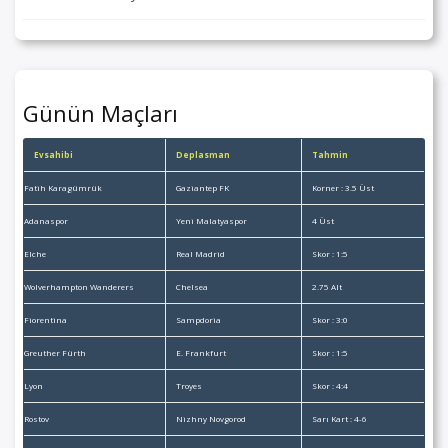
Günün Maçları
Evsahibi
Deplasman
Tahmin
Fatih Karagümrük
Gaziantep FK
Korner : 3.5 Üst
Adanaspor
Yeni Malatyaspor
4 Üst
Elche
Real Madrid
Skor : 1:5
Wolverhampton Wanderers
Chelsea
2.75 Alt
Fiorentina
Sampdoria
Skor : 3:0
Greuther Fürth
E. Frankfurt
Skor : 1:5
Lyon
Troyes
Skor : 4:4
Rostov
Nizhny Novgorod
Sarı Kart : 4-6