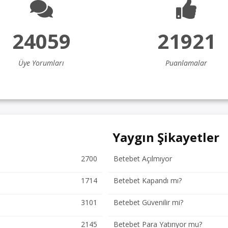
24059
21921
Üye Yorumları
Puanlamalar
Yaygın Şikayetler
2700
Betebet Açılmıyor
1714
Betebet Kapandı mı?
3101
Betebet Güvenilir mi?
2145
Betebet Para Yatırıyor mu?