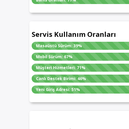
Servis Kullanım Oranları
Masaüstü Sürüm:
39%
Mobil Sürüm:
67%
Müşteri Hizmetleri:
71%
Canlı Destek Birimi:
46%
Yeni Giriş Adresi:
51%