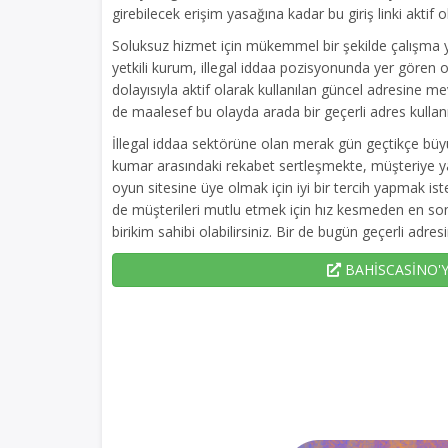
girebilecek erişim yasağına kadar bu giriş linki aktif o
Soluksuz hizmet için mükemmel bir şekilde çalışma yü
yetkili kurum, illegal iddaa pozisyonunda yer gören 
dolayısıyla aktif olarak kullanılan güncel adresine m
de maalesef bu olayda arada bir geçerli adres kullan
İllegal iddaa sektörüne olan merak gün geçtikçe büyüme
kumar arasındaki rekabet sertleşmekte, müşteriye yar
oyun sitesine üye olmak için iyi bir tercih yapmak i
de müşterileri mutlu etmek için hız kesmeden en son 
birikim sahibi olabilirsiniz. Bir de bugün geçerli adre
BAHİSCASİNO'Y