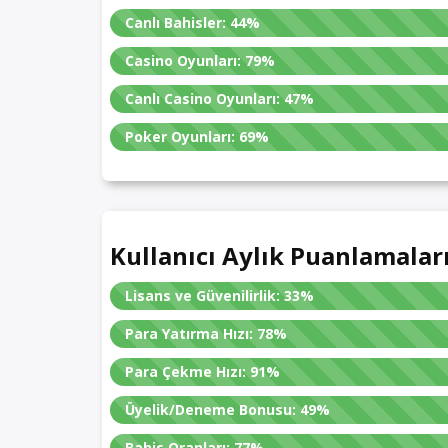
Canlı Bahisler:
44%
Casino Oyunları:
79%
Canlı Casino Oyunları:
47%
Poker Oyunları:
69%
Kullanıcı Aylık Puanlamalar
Lisans ve Güvenilirlik:
33%
Para Yatırma Hızı:
78%
Para Çekme Hızı:
91%
Üyelik/Deneme Bonusu:
49%
Bahis Oranları:
77%