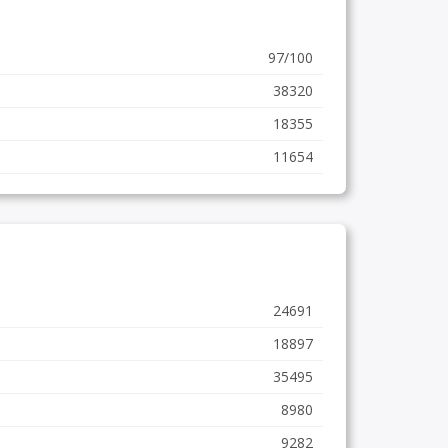
97/100
38320
18355
11654
24691
18897
35495
8980
9282