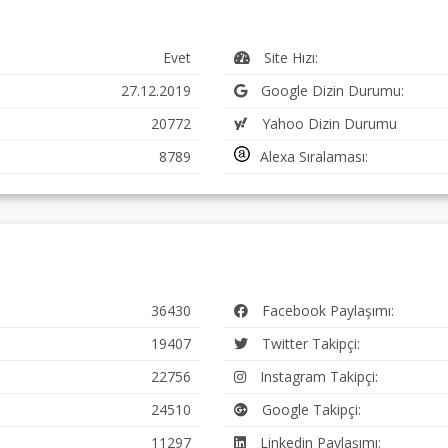
Evet
Site Hızı:
27.12.2019
Google Dizin Durumu:
20772
Yahoo Dizin Durumu
8789
Alexa Sıralaması:
i
36430
Facebook Paylaşımı:
19407
Twitter Takipçi:
22756
Instagram Takipçi:
24510
Google Takipçi:
11297
Linkedin Paylaşımı: