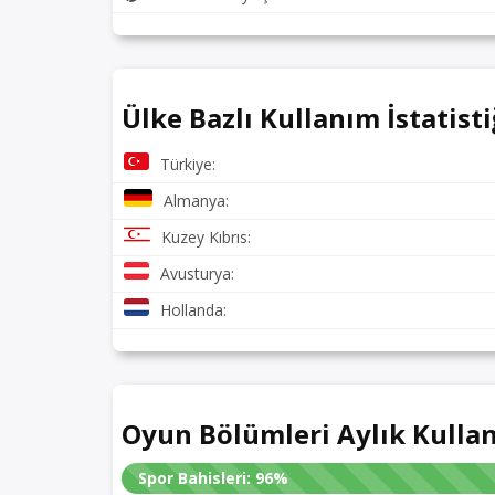
Ülke Bazlı Kullanım İstatisti
Türkiye:
Almanya:
Kuzey Kıbrıs:
Avusturya:
Hollanda:
Oyun Bölümleri Aylık Kulla
Spor Bahisleri:
96%