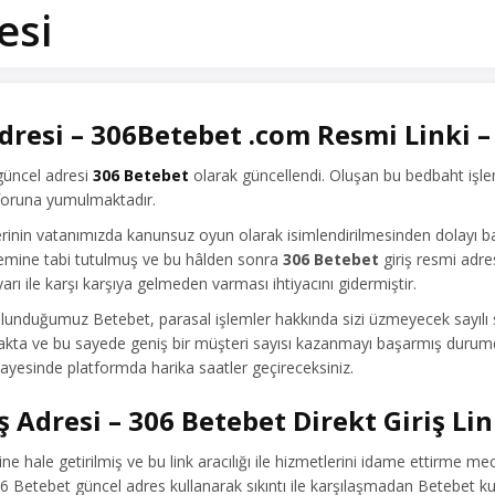
esi
dresi – 306Betebet .com Resmi Linki 
güncel adresi
306 Betebet
olarak güncellendi. Oluşan bu bedbaht işle
eforuna yumulmaktadır.
lerinin vatanımızda kanunsuz oyun olarak isimlendirilmesinden dolayı ba
işlemine tabi tutulmuş ve bu hâlden sonra
306 Betebet
giriş resmi adre
yarı ile karşı karşıya gelmeden varması ihtiyacını gidermiştir.
lunduğumuz Betebet, parasal işlemler hakkında sizi üzmeyecek sayılı s
kta ve bu sayede geniş bir müşteri sayısı kazanmayı başarmış durumdadı
sayesinde platformda harika saatler geçireceksiniz.
 Adresi – 306 Betebet Direkt Giriş Lin
e hale getirilmiş ve bu link aracılığı ile hizmetlerini idame ettirme 
6 Betebet güncel adres kullanarak sıkıntı ile karşılaşmadan Betebet k