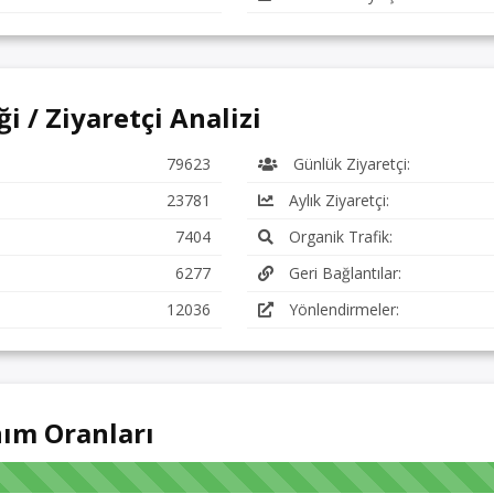
ği / Ziyaretçi Analizi
79623
Günlük Ziyaretçi:
23781
Aylık Ziyaretçi:
7404
Organik Trafik:
6277
Geri Bağlantılar:
12036
Yönlendirmeler:
nım Oranları