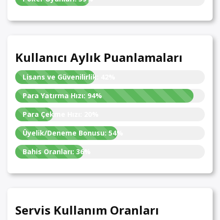
Kullanıcı Aylık Puanlamaları
Lisans ve Güvenilirlik:
42%
Para Yatırma Hızı:
94%
Para Çekme Hızı:
20%
Üyelik/Deneme Bonusu:
54%
Bahis Oranları:
36%
Servis Kullanım Oranları