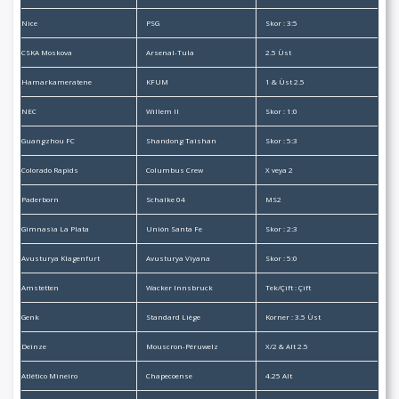
Nice
PSG
Skor : 3:5
CSKA Moskova
Arsenal-Tula
2.5 Üst
Hamarkameratene
KFUM
1 & Üst 2.5
NEC
Willem II
Skor : 1:0
Guangzhou FC
Shandong Taishan
Skor : 5:3
Colorado Rapids
Columbus Crew
X veya 2
Paderborn
Schalke 04
MS2
Gimnasia La Plata
Unión Santa Fe
Skor : 2:3
Avusturya Klagenfurt
Avusturya Viyana
Skor : 5:0
Amstetten
Wacker Innsbruck
Tek/Çift : Çift
Genk
Standard Liège
Korner : 3.5 Üst
Deinze
Mouscron-Péruwelz
X/2 & Alt 2.5
Atlético Mineiro
Chapecoense
4.25 Alt