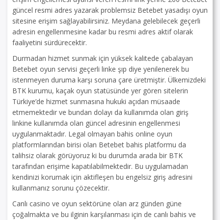
güncel resmi adres yazarak problemsiz Betebet yasadışı oyun
sitesine erişim sağlayabilirsiniz. Meydana gelebilecek geçerli
adresin engellenmesine kadar bu resmi adres aktif olarak
faaliyetini sürdürecektir.
Durmadan hizmet sunmak için yüksek kalitede çabalayan
Betebet oyun servisi geçerli linke şıp diye yenilenerek bu
istenmeyen duruma karşı soruna çare üretmiştir. Ülkemizdeki
BTK kurumu, kaçak oyun statüsünde yer gören sitelerin
Türkiye’de hizmet sunmasına hukuki açıdan müsaade
etmemektedir ve bundan dolayı da kullanımda olan giriş
linkine kullanımda olan güncel adresinin engellenmesi
uygulanmaktadır. Legal olmayan bahis online oyun
platformlarından birisi olan Betebet bahis platformu da
talihsiz olarak görüyoruz ki bu durumda arada bir BTK
tarafından erişime kapatılabilmektedir. Bu uygulamadan
kendinizi korumak için aktifleşen bu engelsiz giriş adresini
kullanmanız sorunu çözecektir.
Canlı casino ve oyun sektörüne olan arz günden güne
çoğalmakta ve bu ilginin karşılanması için de canlı bahis ve