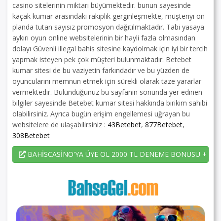
casino sitelerinin miktarı büyümektedir. bunun sayesinde
kaçak kumar arasındaki rakiplik gerginleşmekte, müşteriyi ön
planda tutan sayısız promosyon dağıtılmaktadır. Tabi yasaya
aykırı oyun online websitelerinin bir hayli fazla olmasından
dolayı Güvenli illegal bahis sitesine kaydolmak için iyi bir tercih
yapmak isteyen pek çok müşteri bulunmaktadır. Betebet
kumar sitesi de bu vaziyetin farkındadır ve bu yüzden de
oyuncularını memnun etmek için sürekli olarak taze yararlar
vermektedir. Bulunduğunuz bu sayfanın sonunda yer edinen
bilgiler sayesinde Betebet kumar sitesi hakkında birikim sahibi
olabilirsiniz. Ayrıca bugün erişim engellemesi uğrayan bu
websitelere de ulaşabilirsiniz :
43Betebet
,
877Betebet
,
308Betebet
BAHİSCASİNO'YA ÜYE OL 2000 TL DENEME BONUSU + 225