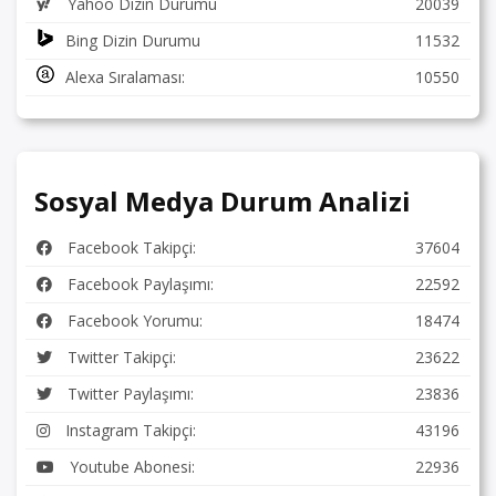
Yahoo Dizin Durumu
20039
Bing Dizin Durumu
11532
Alexa Sıralaması:
10550
Sosyal Medya Durum Analizi
Facebook Takipçi:
37604
Facebook Paylaşımı:
22592
Facebook Yorumu:
18474
Twitter Takipçi:
23622
Twitter Paylaşımı:
23836
Instagram Takipçi:
43196
Youtube Abonesi:
22936