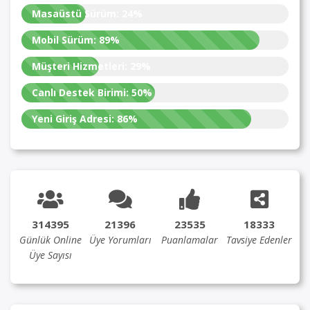
Masaüstü Sürüm:
24%
Mobil Sürüm:
89%
Müşteri Hizmetleri:
29%
Canlı Destek Birimi:
50%
Yeni Giriş Adresi:
86%
314395
21396
23535
18333
Günlük Online
Üye Yorumları
Puanlamalar
Tavsiye Edenler
Üye Sayısı