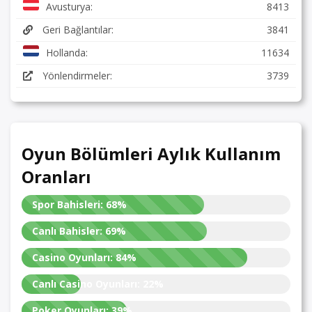
Avusturya:
8413
Geri Bağlantılar:
3841
Hollanda:
11634
Yönlendirmeler:
3739
Oyun Bölümleri Aylık Kullanım
Oranları
Spor Bahisleri:
68%
Canlı Bahisler:
69%
Casino Oyunları:
84%
Canlı Casino Oyunları:
22%
Poker Oyunları:
39%