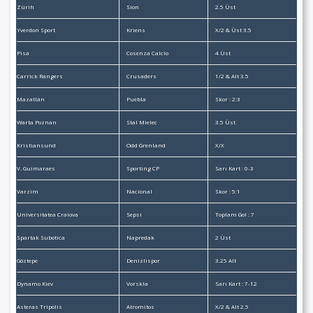
Zürih
Sion
2.5 Üst
Yverdon Sport
Kriens
X/2 & Üst 3.5
Pisa
Cosenza Calcio
4 Üst
Carrick Rangers
Crusaders
1/2 & Alt 3.5
Mazatlán
Puebla
Skor : 2:3
Warta Poznan
Stal Mielec
3.5 Üst
Kristiansund
Odd Grenland
X/X
V. Guimaraes
Sporting CP
Sarı Kart : 0-3
Varzim
Nacional
Skor : 5:1
Universitatea Craiova
Sepsi
Toplam Gol : 7
Spartak Subotica
Napredak
2 Üst
Göztepe
Denizlispor
3.25 Alt
Dynamo Kiev
Vorskla
Sarı Kart : 7-12
Asteras Tripolis
Atromitos
X/2 & Alt 2.5