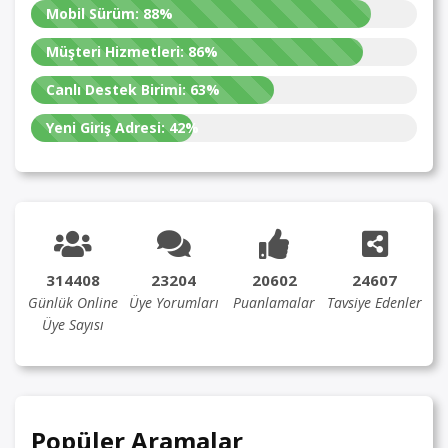
Mobil Sürüm:
88%
Müşteri Hizmetleri:
86%
Canlı Destek Birimi:
63%
Yeni Giriş Adresi:
42%
314408
23204
20602
24607
Günlük Online
Üye Yorumları
Puanlamalar
Tavsiye Edenler
Üye Sayısı
Popüler Aramalar