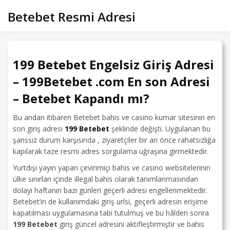
Skip
Betebet Resmi Adresi
to
content
199 Betebet Engelsiz Giriş Adresi
– 199Betebet .com En son Adresi
– Betebet Kapandı mı?
Bu andan itibaren Betebet bahis ve casino kumar sitesinin en
son giriş adresi
199 Betebet
şeklinde değişti. Uygulanan bu
şanssız durum karşısında , ziyaretçiler bir an önce rahatsızlığa
kapılarak taze resmi adres sorgulama uğraşına girmektedir.
Yurtdışı yayın yapan çevirimiçi bahis ve casino websitelerinin
ülke sınırları içinde illegal bahis olarak tanımlanmasından
dolayı haftanın bazı günleri geçerli adresi engellenmektedir.
Betebet’in de kullanımdaki giriş urlsi, geçerli adresin erişime
kapatılması uygulamasına tabi tutulmuş ve bu hâlden sonra
199 Betebet
giriş güncel adresini aktifleştirmiştir ve bahis