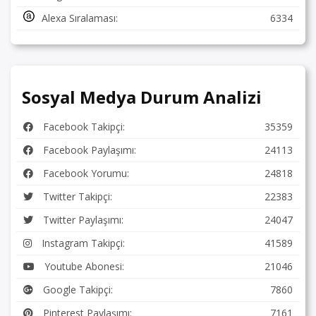
Alexa Sıralaması:
6334
Sosyal Medya Durum Analizi
Facebook Takipçi:
35359
Facebook Paylaşımı:
24113
Facebook Yorumu:
24818
Twitter Takipçi:
22383
Twitter Paylaşımı:
24047
Instagram Takipçi:
41589
Youtube Abonesi:
21046
Google Takipçi:
7860
Pinterest Paylaşımı:
7161