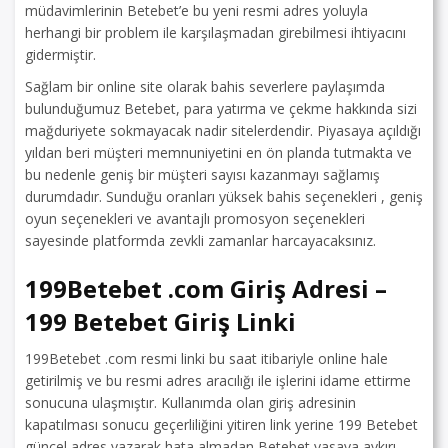
müdavimlerinin Betebet’e bu yeni resmi adres yoluyla
herhangi bir problem ile karşılaşmadan girebilmesi ihtiyacını
gidermiştir.
Sağlam bir online site olarak bahis severlere paylaşımda
bulunduğumuz Betebet, para yatırma ve çekme hakkında sizi
mağduriyete sokmayacak nadir sitelerdendir. Piyasaya açıldığı
yıldan beri müşteri memnuniyetini en ön planda tutmakta ve
bu nedenle geniş bir müşteri sayısı kazanmayı sağlamış
durumdadır. Sunduğu oranları yüksek bahis seçenekleri , geniş
oyun seçenekleri ve avantajlı promosyon seçenekleri
sayesinde platformda zevkli zamanlar harcayacaksınız.
199Betebet .com Giriş Adresi –
199 Betebet Giriş Linki
199Betebet .com resmi linki bu saat itibariyle online hale
getirilmiş ve bu resmi adres aracılığı ile işlerini idame ettirme
sonucuna ulaşmıştır. Kullanımda olan giriş adresinin
kapatılması sonucu geçerliliğini yitiren link yerine 199 Betebet
güncel adres yazarak hata almadan Betebet yasaya aykırı