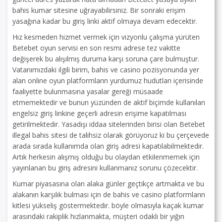
bahis kumar sitesine uğrayabilirsiniz. Bir sonraki erişim
yasağına kadar bu giriş linki aktif olmaya devam edecektir.
Hız kesmeden hizmet vermek için vizyonlu çalışma yürüten
Betebet oyun servisi en son resmi adrese tez vakitte
değişerek bu alışılmış duruma karşı soruna çare bulmuştur.
Vatanımızdaki ilgili birim, bahis ve casino pozisyonunda yer
alan online oyun platformların yurdumuz hudutları içerisinde
faaliyette bulunmasına yasalar gereği müsaade
etmemektedir ve bunun yüzünden de aktif biçimde kullanılan
engelsiz giriş linkine geçerli adresin erişime kapatılması
getirilmektedir. Yasadışı iddaa sitelerinden birisi olan Betebet
illegal bahis sitesi de talihsiz olarak görüyoruz ki bu çerçevede
arada sırada kullanımda olan giriş adresi kapatılabilmektedir.
Artık herkesin alışmış olduğu bu olaydan etkilenmemek için
yayınlanan bu giriş adresini kullanmanız sorunu çözecektir.
Kumar piyasasına olan alaka günler geçtikçe artmakta ve bu
alakanın karşılık bulması için de bahis ve casino platformların
kitlesi yükseliş göstermektedir. böyle olmasıyla kaçak kumar
arasındaki rakiplik hızlanmakta, müşteri odaklı bir yığın