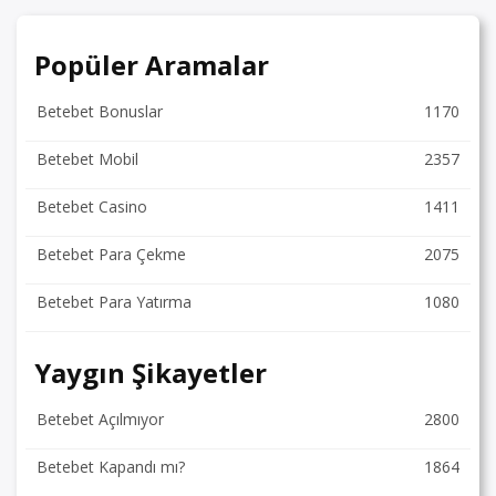
Popüler Aramalar
Betebet Bonuslar
1170
Betebet Mobil
2357
Betebet Casino
1411
Betebet Para Çekme
2075
Betebet Para Yatırma
1080
Yaygın Şikayetler
Betebet Açılmıyor
2800
Betebet Kapandı mı?
1864