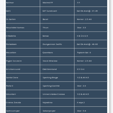
Kalmar
Malmö FF
1/1
GAIS
GIF Sundsvall
Gol Dk Aralığı : 31-45
St. Gallen
Basel
Korner : 2.5 Alt
Neuchâtel Xamax
Thun
Skor : 3:3
Cittadella
Genoa
X & Üst 2.5
Portadown
Dungannon Swifts
Gol Dk Aralığı : 46-60
Mazatlán
Querétaro
Toplam Gol : 6
Pogon Szczecin
Slask Wroclaw
Korner : 2.5 Alt
Kristiansund
Odd Grenland
3.5 Üst
Santa Clara
Sporting Braga
1/2 & Alt 4.5
Porto II
Sporting Covilhã
Skor : 3:3
Voluntari
Universitatea Craiova
1/2 & Alt 4.5
Crvena Zvezda
Vojvodina
X veya 2
Samsunspor
Sakaryaspor
Skor : 5:4