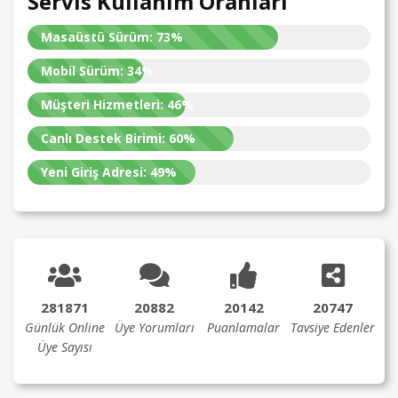
Servis Kullanım Oranları
Masaüstü Sürüm:
73%
Mobil Sürüm:
34%
Müşteri Hizmetleri:
46%
Canlı Destek Birimi:
60%
Yeni Giriş Adresi:
49%
281871
20882
20142
20747
Günlük Online
Üye Yorumları
Puanlamalar
Tavsiye Edenler
Üye Sayısı