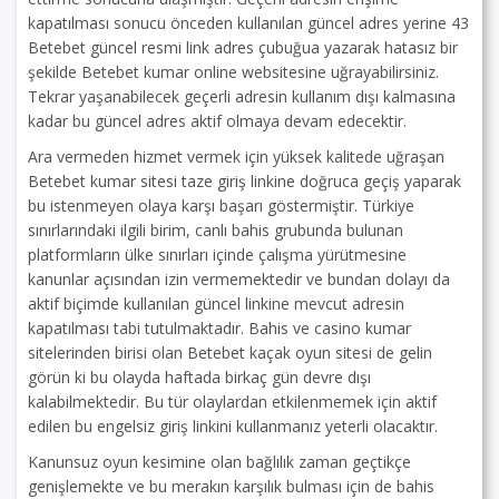
kapatılması sonucu önceden kullanılan güncel adres yerine 43
Betebet güncel resmi link adres çubuğua yazarak hatasız bir
şekilde Betebet kumar online websitesine uğrayabilirsiniz.
Tekrar yaşanabilecek geçerli adresin kullanım dışı kalmasına
kadar bu güncel adres aktif olmaya devam edecektir.
Ara vermeden hizmet vermek için yüksek kalitede uğraşan
Betebet kumar sitesi taze giriş linkine doğruca geçiş yaparak
bu istenmeyen olaya karşı başarı göstermiştir. Türkiye
sınırlarındaki ilgili birim, canlı bahis grubunda bulunan
platformların ülke sınırları içinde çalışma yürütmesine
kanunlar açısından izin vermemektedir ve bundan dolayı da
aktif biçimde kullanılan güncel linkine mevcut adresin
kapatılması tabi tutulmaktadır. Bahis ve casino kumar
sitelerinden birisi olan Betebet kaçak oyun sitesi de gelin
görün ki bu olayda haftada birkaç gün devre dışı
kalabilmektedir. Bu tür olaylardan etkilenmemek için aktif
edilen bu engelsiz giriş linkini kullanmanız yeterli olacaktır.
Kanunsuz oyun kesimine olan bağlılık zaman geçtikçe
genişlemekte ve bu merakın karşılık bulması için de bahis