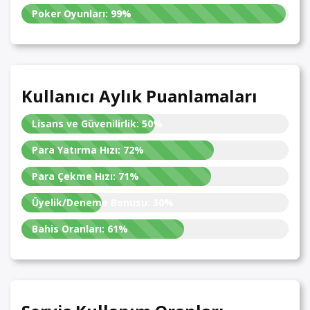
Poker Oyunları:
99%
Kullanıcı Aylık Puanlamaları
Lisans ve Güvenilirlik:
50%
Para Yatırma Hızı:
72%
Para Çekme Hızı:
71%
Üyelik/Deneme Bonusu:
30%
Bahis Oranları:
61%