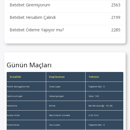
Betebet Giremiyorum
2563
Betebet Hesabım Çalındı
2199
Betebet Ödeme Yapıyor mu?
2285
Günün Maçları
Evsahibi
Deplasman
Tahmin
Fatih Karagümrük
Sivasspor
Toplam Gol : 3
Samsunspor
Sakaryaspor
Skor : 5:0
Valencia
Elche
Gol Dk Aralığı : 16-30
Aston Villa
West Ham United
3.25 Üst
Fiorentina
Sassuolo
Toplam Gol : 3