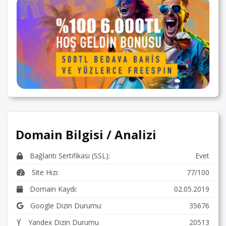
Domain Bilgisi / Analizi
Bağlantı Sertifikası (SSL):
Evet
Site Hızı:
77/100
Domain Kaydı:
02.05.2019
Google Dizin Durumu:
35676
Yandex Dizin Durumu
20513