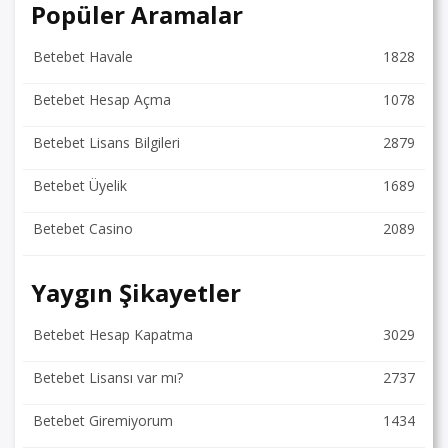
Popüler Aramalar
Betebet Havale
1828
Betebet Hesap Açma
1078
Betebet Lisans Bilgileri
2879
Betebet Üyelik
1689
Betebet Casino
2089
Yaygın Şikayetler
Betebet Hesap Kapatma
3029
Betebet Lisansı var mı?
2737
Betebet Giremiyorum
1434