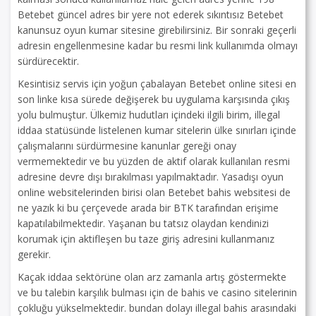
Betebet güncel adres bir yere not ederek sıkıntısız Betebet
kanunsuz oyun kumar sitesine girebilirsiniz. Bir sonraki geçerli
adresin engellenmesine kadar bu resmi link kullanımda olmayı
sürdürecektir.
Kesintisiz servis için yoğun çabalayan Betebet online sitesi en
son linke kısa sürede değişerek bu uygulama karşısında çıkış
yolu bulmuştur. Ülkemiz hudutları içindeki ilgili birim, illegal
iddaa statüsünde listelenen kumar sitelerin ülke sınırları içinde
çalışmalarını sürdürmesine kanunlar gereği onay
vermemektedir ve bu yüzden de aktif olarak kullanılan resmi
adresine devre dışı bırakılması yapılmaktadır. Yasadışı oyun
online websitelerinden birisi olan Betebet bahis websitesi de
ne yazık ki bu çerçevede arada bir BTK tarafından erişime
kapatılabilmektedir. Yaşanan bu tatsız olaydan kendinizi
korumak için aktifleşen bu taze giriş adresini kullanmanız
gerekir.
Kaçak iddaa sektörüne olan arz zamanla artış göstermekte
ve bu talebin karşılık bulması için de bahis ve casino sitelerinin
çokluğu yükselmektedir. bundan dolayı illegal bahis arasındaki