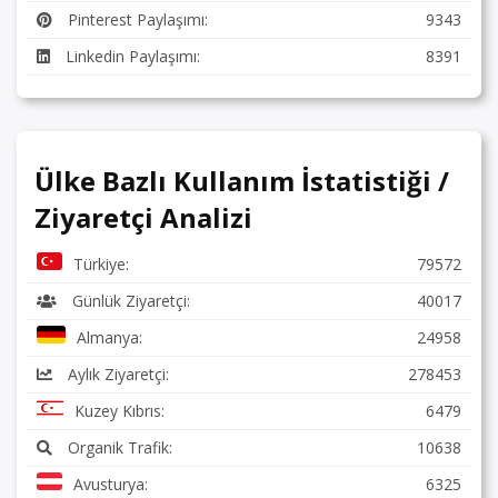
Pinterest Paylaşımı:
9343
Linkedin Paylaşımı:
8391
Ülke Bazlı Kullanım İstatistiği /
Ziyaretçi Analizi
Türkiye:
79572
Günlük Ziyaretçi:
40017
Almanya:
24958
Aylık Ziyaretçi:
278453
Kuzey Kıbrıs:
6479
Organik Trafik:
10638
Avusturya:
6325