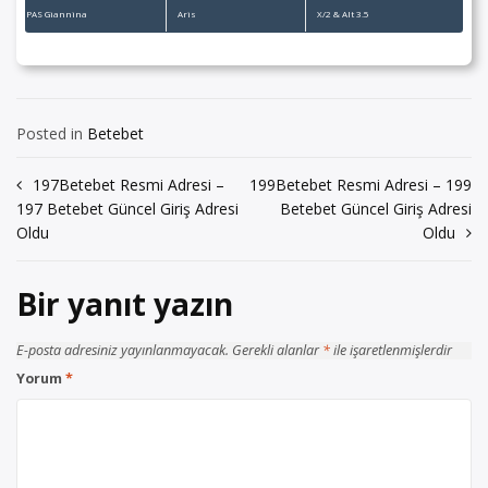
PAS Giannina
Aris
X/2 & Alt 3.5
Posted in
Betebet
Yazı
197Betebet Resmi Adresi –
199Betebet Resmi Adresi – 199
197 Betebet Güncel Giriş Adresi
Betebet Güncel Giriş Adresi
gezinmesi
Oldu
Oldu
Bir yanıt yazın
E-posta adresiniz yayınlanmayacak.
Gerekli alanlar
*
ile işaretlenmişlerdir
Yorum
*