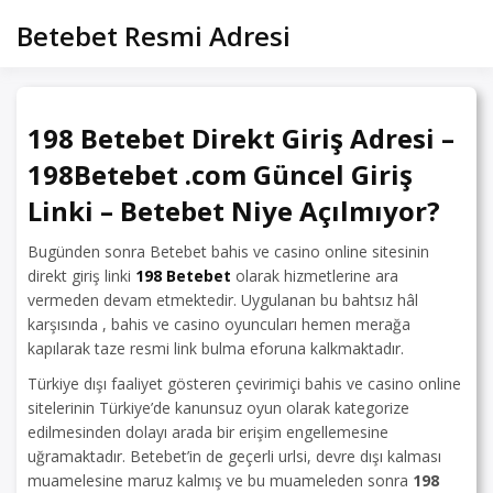
Skip
Betebet Resmi Adresi
to
content
198 Betebet Direkt Giriş Adresi –
198Betebet .com Güncel Giriş
Linki – Betebet Niye Açılmıyor?
Bugünden sonra Betebet bahis ve casino online sitesinin
direkt giriş linki
198 Betebet
olarak hizmetlerine ara
vermeden devam etmektedir. Uygulanan bu bahtsız hâl
karşısında , bahis ve casino oyuncuları hemen merağa
kapılarak taze resmi link bulma eforuna kalkmaktadır.
Türkiye dışı faaliyet gösteren çevirimiçi bahis ve casino online
sitelerinin Türkiye’de kanunsuz oyun olarak kategorize
edilmesinden dolayı arada bir erişim engellemesine
uğramaktadır. Betebet’in de geçerli urlsi, devre dışı kalması
muamelesine maruz kalmış ve bu muameleden sonra
198