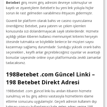
Betebet
giriş resmi giriş adresini devreye sokmuştur ve
kayıtlı ve ziyaretçilerin Betebet’e bu yeni link yoluyla hiçbir
sorun ile rast gelmeden varabilmesi ihtiyacını gidermiştir.
Güvenli bir platform olarak bahis ve casino oyuncularına
önerdiğimiz Betebet, para yatırım ve çekim işlemleri
konusunda sizi dolandırmayacak sayılı sitelerdendir. Hizmete
açıldığı yıldan itiberen kullanıcı memnuniyet kriterini herşeyin
ötesinde tutmakta ve böylelikle binlerce bir müşteri sayısı
kazanmayı sağlamış durumdadır. Sunduğu yüksek oranlı bahis
seçenekleri , keyifli anlar geçirebileceğiniz oyunlar ve avantajlı
bonuslar sayesinde online oyun platformunda zevkli zamanlar
tadacaksınız.
198Betebet .com Güncel Linki –
198 Betebet Direkt Adresi
198Betebet .com güncel linki bu andan itibaren hizmete
sunulmuş ve bu giriş adresi vasıtasıyla hizmetlerini idame
ettirme sonucunu uygulamıştır. Geçerli adresin kullanım dışı
kalması sonucu kullanılamaz hale gelen adres yerine 198