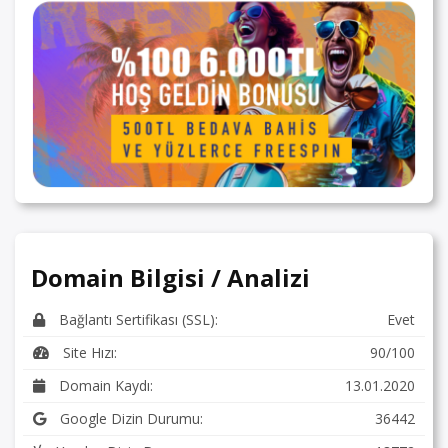
Domain Bilgisi / Analizi
Bağlantı Sertifikası (SSL):
Evet
Site Hızı:
90/100
Domain Kaydı:
13.01.2020
Google Dizin Durumu:
36442