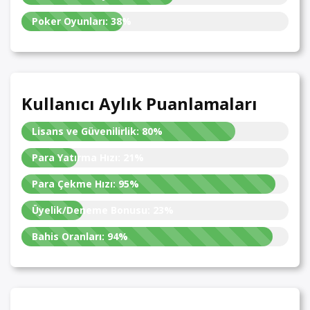
Poker Oyunları:
38%
Kullanıcı Aylık Puanlamaları
Lisans ve Güvenilirlik:
80%
Para Yatırma Hızı:
21%
Para Çekme Hızı:
95%
Üyelik/Deneme Bonusu:
23%
Bahis Oranları:
94%