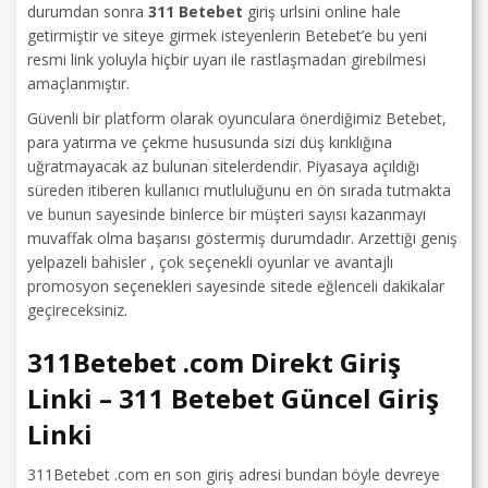
durumdan sonra
311 Betebet
giriş urlsini online hale
getirmiştir ve siteye girmek isteyenlerin Betebet’e bu yeni
resmi link yoluyla hiçbir uyarı ile rastlaşmadan girebilmesi
amaçlanmıştır.
Güvenli bir platform olarak oyunculara önerdiğimiz Betebet,
para yatırma ve çekme hususunda sizi düş kırıklığına
uğratmayacak az bulunan sitelerdendir. Piyasaya açıldığı
süreden itiberen kullanıcı mutluluğunu en ön sırada tutmakta
ve bunun sayesinde binlerce bir müşteri sayısı kazanmayı
muvaffak olma başarısı göstermiş durumdadır. Arzettiği geniş
yelpazeli bahisler , çok seçenekli oyunlar ve avantajlı
promosyon seçenekleri sayesinde sitede eğlenceli dakikalar
geçireceksiniz.
311Betebet .com Direkt Giriş
Linki – 311 Betebet Güncel Giriş
Linki
311Betebet .com en son giriş adresi bundan böyle devreye