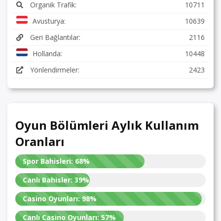
Organik Trafik:
10711
Avusturya:
10639
Geri Bağlantılar:
2116
Hollanda:
10448
Yönlendirmeler:
2423
Oyun Bölümleri Aylık Kullanım
Oranları
Spor Bahisleri:
68%
Canlı Bahisler:
39%
Casino Oyunları:
98%
Canlı Casino Oyunları:
57%