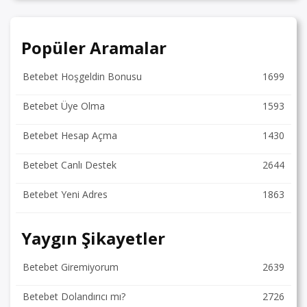
Popüler Aramalar
Betebet Hoşgeldin Bonusu
1699
Betebet Üye Olma
1593
Betebet Hesap Açma
1430
Betebet Canlı Destek
2644
Betebet Yeni Adres
1863
Yaygın Şikayetler
Betebet Giremiyorum
2639
Betebet Dolandırıcı mı?
2726