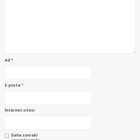
Ad
*
E-posta
*
İnternet sitesi
Daha sonraki