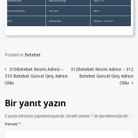
Pendikspor
Gençlerbirliği
Skor : 5:1
Chornomorets
Vorskla
MS2
OFI
Atromitos
Korner : 2.5 Üst
Posted in
Betebet
Yazı
310Betebet Resmi Adresi –
312Betebet Resmi Adresi – 312
310 Betebet Güncel Giriş Adresi
Betebet Güncel Giriş Adresi
gezinmesi
Oldu
Oldu
Bir yanıt yazın
E-posta adresiniz yayınlanmayacak.
Gerekli alanlar
*
ile işaretlenmişlerdir
Yorum
*