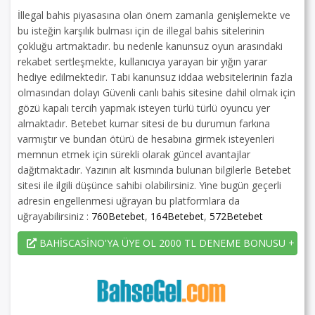
İllegal bahis piyasasına olan önem zamanla genişlemekte ve
bu isteğin karşılık bulması için de illegal bahis sitelerinin
çokluğu artmaktadır. bu nedenle kanunsuz oyun arasındaki
rekabet sertleşmekte, kullanıcıya yarayan bir yığın yarar
hediye edilmektedir. Tabi kanunsuz iddaa websitelerinin fazla
olmasından dolayı Güvenli canlı bahis sitesine dahil olmak için
gözü kapalı tercih yapmak isteyen türlü türlü oyuncu yer
almaktadır. Betebet kumar sitesi de bu durumun farkına
varmıştır ve bundan ötürü de hesabına girmek isteyenleri
memnun etmek için sürekli olarak güncel avantajlar
dağıtmaktadır. Yazının alt kısmında bulunan bilgilerle Betebet
sitesi ile ilgili düşünce sahibi olabilirsiniz. Yine bugün geçerli
adresin engellenmesi uğrayan bu platformlara da
uğrayabilirsiniz :
760Betebet
,
164Betebet
,
572Betebet
BAHİSCASİNO'YA ÜYE OL 2000 TL DENEME BONUSU + 225