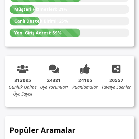
Müşteri Hizmetleri:
21%
Canlı Destek Birimi:
25%
Yeni Giriş Adresi:
59%
313095
24381
24195
20557
Günlük Online
Üye Yorumları
Puanlamalar
Tavsiye Edenler
Üye Sayısı
Popüler Aramalar