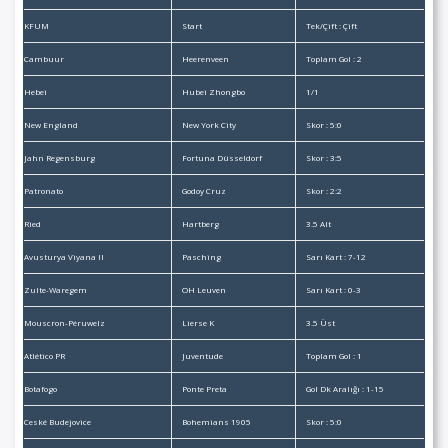
KFUM
Start
Tek/Çift : Çift
Cambuur
Heerenveen
Toplam Gol : 2
Hebei
Hubei Zhongbo
1/1
New England
New York City
Skor : 5:0
Jahn Regensburg
Fortuna Düsseldorf
Skor : 3:5
Patronato
Godoy Cruz
Skor : 2:2
Ried
Hartberg
3.5 Alt
Avusturya Viyana II
Pasching
Sarı Kart : 7-12
Zulte-Waregem
OH Leuven
Sarı Kart : 0-3
Mouscron-Péruwelz
Lierse K
3.5 Üst
Atlético PR
Juventude
Toplam Gol : 1
Botafogo
Ponte Preta
Gol Dk Aralığı : 1-15
Ceské Budejovice
Bohemians 1905
Skor : 5:0