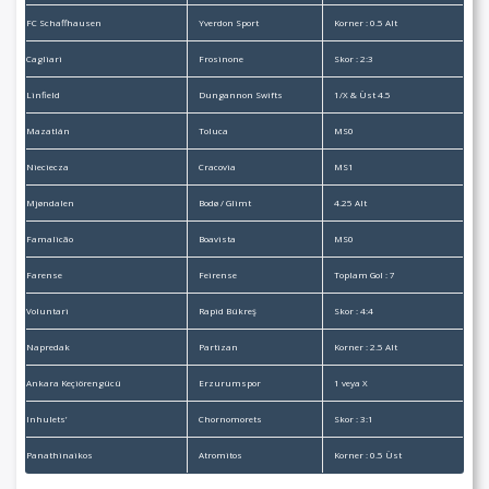
FC Schaffhausen
Yverdon Sport
Korner : 0.5 Alt
Cagliari
Frosinone
Skor : 2:3
Linfield
Dungannon Swifts
1/X & Üst 4.5
Mazatlán
Toluca
MS0
Nieciecza
Cracovia
MS1
Mjøndalen
Bodø / Glimt
4.25 Alt
Famalicão
Boavista
MS0
Farense
Feirense
Toplam Gol : 7
Voluntari
Rapid Bükreş
Skor : 4:4
Napredak
Partizan
Korner : 2.5 Alt
Ankara Keçiörengücü
Erzurumspor
1 veya X
Inhulets’
Chornomorets
Skor : 3:1
Panathinaikos
Atromitos
Korner : 0.5 Üst