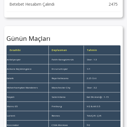
Betebet Hesabım Çalındı
2475
Günün Maçları
Evsahibi
Deplasman
Tahmin
Antalyaspor
Fatih Karagümrük
Skor : 1:3
Ankara Keçiörengücü
Erzurumspor
1/1
Getafe
Rayo Vallecano
2.25 Üst
Wolverhampton Wanderers
Manchester City
Skor : 3:2
Napoli
Salernitana
Gol Dk Aralığı : 1-15
Mainz 05
Freiburg
X/2 & Alt 3.5
Lorient
Rennes
Tek/Çift : Çift
Krasnodar
CSKA Moskova
İY2