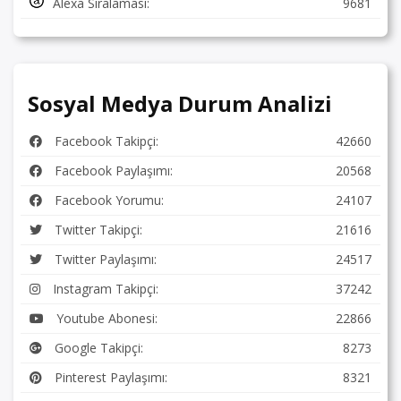
Alexa Sıralaması:
9681
Sosyal Medya Durum Analizi
Facebook Takipçi:
42660
Facebook Paylaşımı:
20568
Facebook Yorumu:
24107
Twitter Takipçi:
21616
Twitter Paylaşımı:
24517
Instagram Takipçi:
37242
Youtube Abonesi:
22866
Google Takipçi:
8273
Pinterest Paylaşımı:
8321