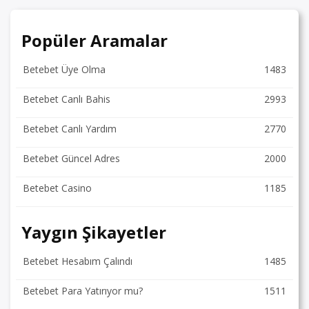
Popüler Aramalar
Betebet Üye Olma
1483
Betebet Canlı Bahis
2993
Betebet Canlı Yardım
2770
Betebet Güncel Adres
2000
Betebet Casino
1185
Yaygın Şikayetler
Betebet Hesabım Çalındı
1485
Betebet Para Yatırıyor mu?
1511