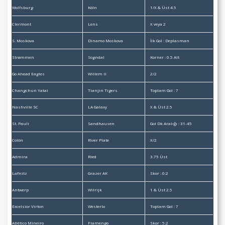
Wolfsburg
Köln
1/X & Üst 4.5
Clermont
Lens
X veya 2
S. Moskova
Dinamo Moskova
İlk Gol : Deplasman
Strømmen
Sogndal
Korner : 0.5 Alt
Go Ahead Eagles
Willem II
2/2
Changchun Yatai
Tianjin Tigers
Toplam Gol : 7
Nashville SC
LA Galaxy
X & Üst 2.5
St. Pauli
Sandhausen
Gol Dk Aralığı : 31-45
Colón
River Plate
X/2
Admira
Ried
3.75 Üst
Lafnitz
Grazer AK
Skor : 0:2
Antwerp
Wilrijk
1 & Üst 2.5
Excelsior Virton
Westerlo
Toplam Gol : 7
Atlético Mineiro
Flamengo
Skor : 5:2