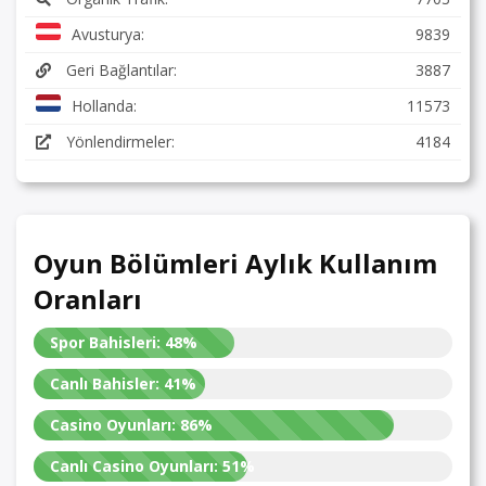
Avusturya:
9839
Geri Bağlantılar:
3887
Hollanda:
11573
Yönlendirmeler:
4184
Oyun Bölümleri Aylık Kullanım
Oranları
Spor Bahisleri:
48%
Canlı Bahisler:
41%
Casino Oyunları:
86%
Canlı Casino Oyunları:
51%