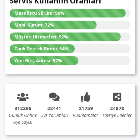
Servis Kullanım Oranları
Masaüstü Sürüm:
96%
Mobil Sürüm:
72%
Müşteri Hizmetleri:
92%
Canlı Destek Birimi:
54%
Yeni Giriş Adresi:
57%
312296
22441
21759
24878
Günlük Online
Üye Yorumları
Puanlamalar
Tavsiye Edenler
Üye Sayısı