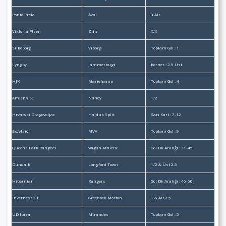
Ponte Preta
Avaí
3 Alt
Viktoria Plzen
Zlín
X/X
Silkeborg
Viborg
Toplam Gol : 1
Lyngby
Jammerbugt
Korner : 2.5 Üst
HJK
Mariehamn
Toplam Gol : 4
Amiens SC
Nancy
1/2
Hrvatski Dragovoljac
Hajduk Split
Sarı Kart : 7-12
Excelsior
MVV
Toplam Gol : 9
Queens Park Rangers
Wigan Athletic
Gol Dk Aralığı : 31-45
Dundalk
Longford Town
1/2 & Üst 2.5
Hibernian
Rangers
Gol Dk Aralığı : 46-60
Inverness CT
Greenock Morton
1 & Alt 2.5
UD Ibiza
Mirandes
Toplam Gol : 5