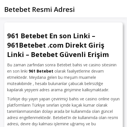
Skip
Betebet Resmi Adresi
to
content
961 Betebet En son Linki –
961Betebet .com Direkt Giriş
Linki – Betebet Güvenli Erişim
Bu zaman zarfından sonra Betebet bahis ve casino sitesinin
en son linki
961 Betebet
olarak faaliyetlerine devam
etmektedir. Meydana gelen bu meşum muamele
müteakıbinde , hesabı bulunanlar çabucak belirsizliğe
kapılarak yepyeni adres arama girişimine kalkışmaktadır.
Türkiye dışı yayın yapan çevirimiçi bahis ve casino online oyun
platformların Türkiye sınırları içinde kaçak kumar olarak
tanımlanmasından dolayı arada bir kullanımda olan güncel
adresi engellenmektedir. Betebet’in de kullanımda olan resmi
adresi, devre dışı kalması işlemine uğramış ve bu