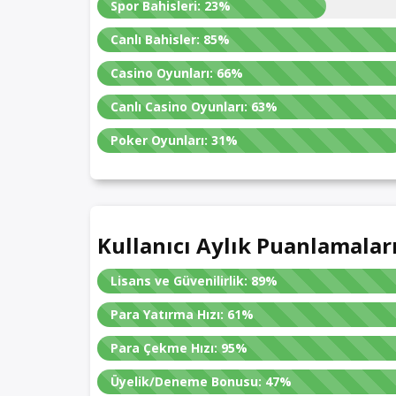
Spor Bahisleri:
23%
Canlı Bahisler:
85%
Casino Oyunları:
66%
Canlı Casino Oyunları:
63%
Poker Oyunları:
31%
Kullanıcı Aylık Puanlamalar
Lisans ve Güvenilirlik:
89%
Para Yatırma Hızı:
61%
Para Çekme Hızı:
95%
Üyelik/Deneme Bonusu:
47%