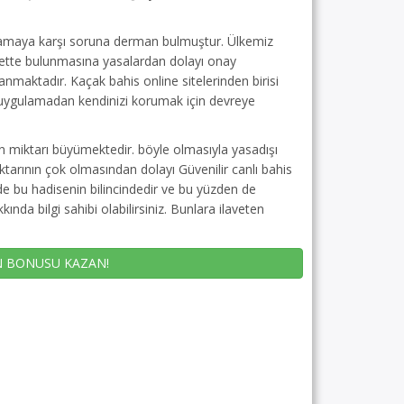
ulamaya karşı soruna derman bulmuştur. Ülkemiz
liyette bulunmasına yasalardan dolayı onay
anmaktadır. Kaçak bahis online sitelerinden birisi
e uygulamadan kendinizi korumak için devreye
n miktarı büyümektedir. böyle olmasıyla yasadışı
tarının çok olmasından dolayı Güvenilir canlı bahis
 de bu hadisenin bilincindedir ve bu yüzden de
ında bilgi sahibi olabilirsiniz. Bunlara ilaveten
İN BONUSU KAZAN!