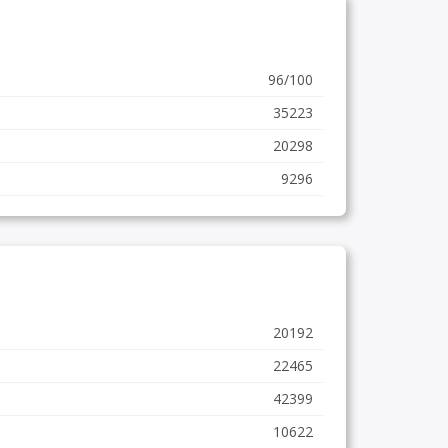
96/100
35223
20298
9296
20192
22465
42399
10622