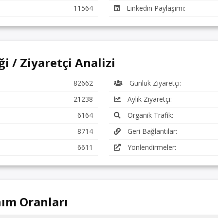
11564
Linkedin Paylaşımı:
ği / Ziyaretçi Analizi
82662
Günlük Ziyaretçi:
21238
Aylık Ziyaretçi:
6164
Organik Trafik:
8714
Geri Bağlantılar:
6611
Yönlendirmeler:
nım Oranları