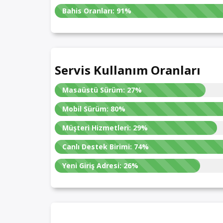
Bahis Oranları:
91%
Servis Kullanım Oranları
Masaüstü Sürüm:
27%
Mobil Sürüm:
80%
Müşteri Hizmetleri:
29%
Canlı Destek Birimi:
74%
Yeni Giriş Adresi:
26%