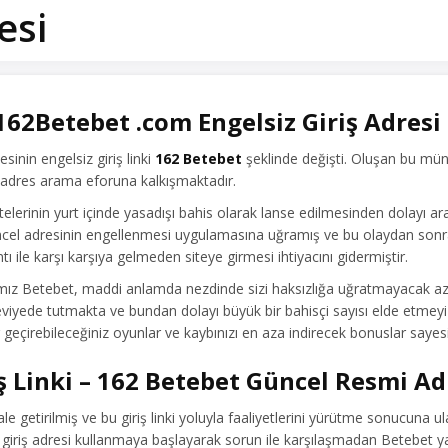
esi
162Betebet .com Engelsiz Giriş Adresi
inin engelsiz giriş linki
162 Betebet
şeklinde değişti. Oluşan bu mün
 adres arama eforuna kalkışmaktadır.
telerinin yurt içinde yasadışı bahis olarak lanse edilmesinden dolayı a
güncel adresinin engellenmesi uygulamasına uğramış ve bu olaydan son
ıntı ile karşı karşıya gelmeden siteye girmesi ihtiyacını gidermiştir.
ağımız Betebet, maddi anlamda nezdinde sizi haksızlığa uğratmayacak az 
viyede tutmakta ve bundan dolayı büyük bir bahisçi sayısı elde etmey
ar geçirebileceğiniz oyunlar ve kaybınızı en aza indirecek bonuslar say
ş Linki – 162 Betebet Güncel Resmi Ad
le getirilmiş ve bu giriş linki yoluyla faaliyetlerini yürütme sonucuna u
riş adresi kullanmaya başlayarak sorun ile karşılaşmadan Betebet yasa