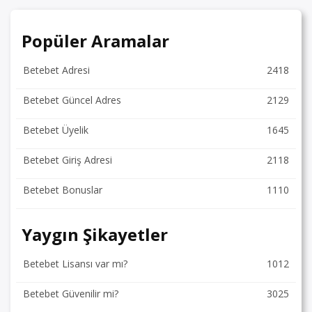
Popüler Aramalar
Betebet Adresi
2418
Betebet Güncel Adres
2129
Betebet Üyelik
1645
Betebet Giriş Adresi
2118
Betebet Bonuslar
1110
Yaygın Şikayetler
Betebet Lisansı var mı?
1012
Betebet Güvenilir mi?
3025