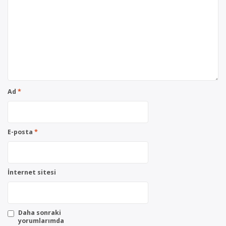
Ad
*
E-posta
*
İnternet sitesi
Daha sonraki
yorumlarımda