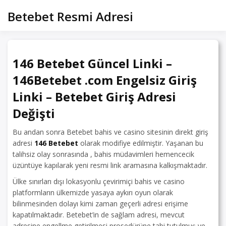
Skip
Betebet Resmi Adresi
to
content
146 Betebet Güncel Linki –
146Betebet .com Engelsiz Giriş
Linki – Betebet Giriş Adresi
Değişti
Bu andan sonra Betebet bahis ve casino sitesinin direkt giriş
adresi
146 Betebet
olarak modifiye edilmiştir. Yaşanan bu
talihsiz olay sonrasında , bahis müdavimleri hemencecik
üzüntüye kapılarak yeni resmi link aramasına kalkışmaktadır.
Ülke sınırları dışı lokasyonlu çevirimiçi bahis ve casino
platformların ülkemizde yasaya aykırı oyun olarak
bilinmesinden dolayı kimi zaman geçerli adresi erişime
kapatılmaktadır. Betebet’in de sağlam adresi, mevcut
adresine engellme getirilmesi prosedürüne tabi tutulmuş ve