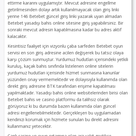
ettirme kararını uygulamıştır. Mevcut adresine engellme
getirilmesinden dolayı artık kullanılmayacak olan giriş linki
yerine 146 Betebet güncel giriş linki yazarak uyarı almadan
Betebet yasadışı bahis online sitesine giriş yapabilirsiniz. Bir
sonraki mevcut adresin kapatılmasına kadar bu adres aktif
kalacaktır.
Kesintisiz faaliyet için vizyonlu çaba sarfeden Betebet oyun
servisi en son giriş adresine acilen değişerek bu tatsız olaya
karşı çözüm sunmuştur. Yurdumuz hudutları içerisindeki yetkili
kuruluş, kaçak bahis sınıfında listelenen online sitelerin
yurdumuz hudutları içerisinde hizmet sunmasına kanunlar
yüzünden onay vermemektedir ve dolayısıyla kullanımda olan
direkt giriş adresine BTK tarafından erişime kapatılması
yapılmaktadır. Yasadışı bahis online websitelerinden birisi olan
Betebet bahis ve casino platformu da talihsiz olarak
görüyoruz ki bu durumda bazen kullanımda olan güncel
adresi engellenebilmektedir. Gerçekleşen bu uygulamadan
kendinizi korumak için hizmete sunulan bu direkt adresini
kullanmanız yetecektir.
Canlı casino ve oyun ortamına olan arz vakit geçtikçe