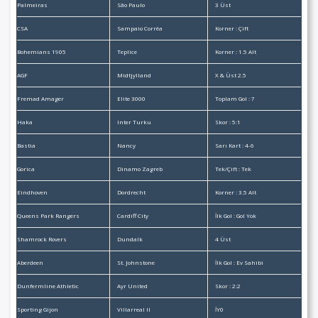
Palmeiras
São Paulo
3 Üst
CSA
Sampaio Corrêa
Korner : Çift
Bohemians 1905
Teplice
Korner : 1.5 Alt
AGF
Midtjylland
X & Üst 2.5
Fremad Amager
Elite 3000
Toplam Gol : 7
Haka
Inter Turku
Skor : 5:1
Bastia
Nancy
Sarı Kart : 4-6
Gorica
Dinamo Zagreb
Tek/Çift : Tek
Eindhoven
Dordrecht
Korner : 3.5 Alt
Queens Park Rangers
Cardiff City
İlk Gol : Gol Yok
Shamrock Rovers
Dundalk
4 Üst
Aberdeen
St. Johnstone
İlk Gol : Ev Sahibi
Dunfermline Athletic
Ayr United
Skor : 2:2
Sporting Gijon
Villarreal II
İY0