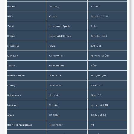
Häcken
Varberg
3.5 Üst
GAIS
Östers
Sarı Kart : 7-12
Zürih
Lausanne Sports
3 Üst
Kriens
Neuchâtel Xamax
Sarı Kart : 4-6
Cittadella
SPAL
3.75 Üst
Glenavon
Cliftonville
Korner : 1.5 Üst
Toluca
Guadalajara
3 Üst
Górnik Zabrze
Nieciecza
Tek/Çift : Çift
Viking
Mjøndalen
2 & Alt 2.5
Belenenses
Boavista
Skor : 5:3
Nacional
Varzim
Korner : 0.5 Alt
Arges
CFR Cluj
1/X & Üst 2.5
Radnicki Kragujevac
Novi Pazar
İY1