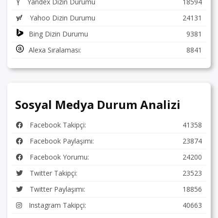
Yandex Dizin Durumu
18594
Yahoo Dizin Durumu
24131
Bing Dizin Durumu
9381
Alexa Sıralaması:
8841
Sosyal Medya Durum Analizi
Facebook Takipçi:
41358
Facebook Paylaşımı:
23874
Facebook Yorumu:
24200
Twitter Takipçi:
23523
Twitter Paylaşımı:
18856
Instagram Takipçi:
40663