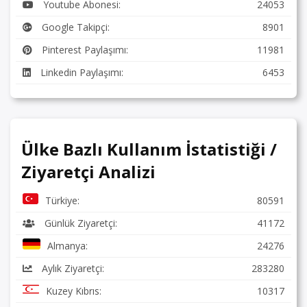
Youtube Abonesi:
24053
Google Takipçi:
8901
Pinterest Paylaşımı:
11981
Linkedin Paylaşımı:
6453
Ülke Bazlı Kullanım İstatistiği /
Ziyaretçi Analizi
Türkiye:
80591
Günlük Ziyaretçi:
41172
Almanya:
24276
Aylık Ziyaretçi:
283280
Kuzey Kıbrıs:
10317