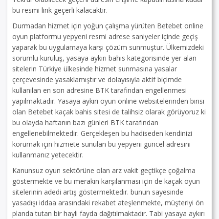
bu resmi link geçerli kalacaktır.
Durmadan hizmet için yoğun çalışma yürüten Betebet online
oyun platformu yepyeni resmi adrese saniyeler içinde geçiş
yaparak bu uygulamaya karşı çözüm sunmuştur. Ülkemizdeki
sorumlu kuruluş, yasaya aykırı bahis kategorisinde yer alan
sitelerin Türkiye ülkesinde hizmet sunmasına yasalar
çerçevesinde yasaklamıştır ve dolayısıyla aktif biçimde
kullanılan en son adresine BTK tarafından engellenmesi
yapılmaktadır. Yasaya aykırı oyun online websitelerinden birisi
olan Betebet kaçak bahis sitesi de talihsiz olarak görüyoruz ki
bu olayda haftanın bazı günleri BTK tarafından
engellenebilmektedir. Gerçekleşen bu hadiseden kendinizi
korumak için hizmete sunulan bu yepyeni güncel adresini
kullanmanız yetecektir.
Kanunsuz oyun sektörüne olan arz vakit geçtikçe çoğalma
göstermekte ve bu merakın karşılanması için de kaçak oyun
sitelerinin adedi artış göstermektedir. bunun sayesinde
yasadışı iddaa arasındaki rekabet ateşlenmekte, müşteriyi ön
planda tutan bir hayli fayda dağıtılmaktadır. Tabi yasaya aykırı