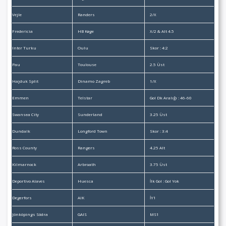
Vejle
Randers
2/X
Fredericia
HB Køge
X/2 & Alt 4.5
Inter Turku
Oulu
Skor : 4:2
Pau
Toulouse
2.5 Üst
Hajduk Split
Dinamo Zagreb
1/X
Emmen
Telstar
Gol Dk Aralığı : 46-60
Swansea City
Sunderland
3.25 Üst
Dundalk
Longford Town
Skor : 3:4
Ross County
Rangers
4.25 Alt
Kilmarnock
Arbroath
3.75 Üst
Deportivo Alaves
Huesca
İlk Gol : Gol Yok
Degerfors
AIK
İY1
Jönköpings Södra
GAIS
MS1