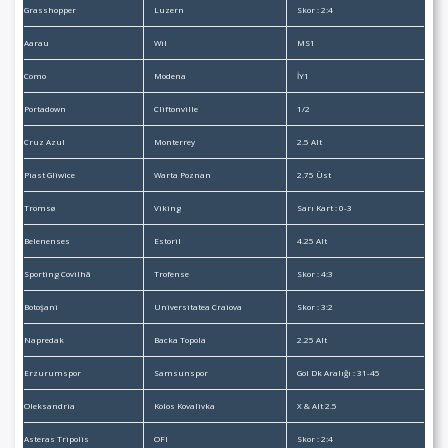
Grasshopper
Luzern
Skor : 2:4
Aarau
Wil
MS1
Como
Modena
İY1
Portadown
Cliftonville
1/2
Cruz Azul
Monterrey
2.5 Alt
Piast Gliwice
Warta Poznan
2.75 Üst
Tromsø
Viking
Sarı Kart : 0-3
Belenenses
Estoril
4.25 Alt
Sporting Covilhã
Trofense
Skor : 4:3
Botoşani
Universitatea Craiova
Skor : 3:2
Napredak
Backa Topola
2.25 Alt
Erzurumspor
Samsunspor
Gol Dk Aralığı : 31-45
Oleksandria
Kolos Kovalivka
X & Alt 2.5
Asteras Tripolis
OFI
Skor : 2:4