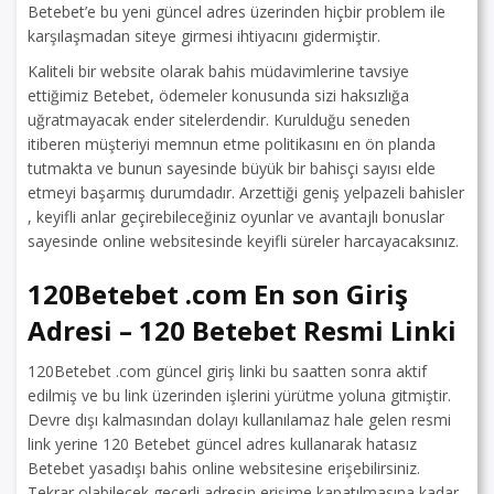
Betebet’e bu yeni güncel adres üzerinden hiçbir problem ile
karşılaşmadan siteye girmesi ihtiyacını gidermiştir.
Kaliteli bir website olarak bahis müdavimlerine tavsiye
ettiğimiz Betebet, ödemeler konusunda sizi haksızlığa
uğratmayacak ender sitelerdendir. Kurulduğu seneden
itiberen müşteriyi memnun etme politikasını en ön planda
tutmakta ve bunun sayesinde büyük bir bahisçi sayısı elde
etmeyi başarmış durumdadır. Arzettiği geniş yelpazeli bahisler
, keyifli anlar geçirebileceğiniz oyunlar ve avantajlı bonuslar
sayesinde online websitesinde keyifli süreler harcayacaksınız.
120Betebet .com En son Giriş
Adresi – 120 Betebet Resmi Linki
120Betebet .com güncel giriş linki bu saatten sonra aktif
edilmiş ve bu link üzerinden işlerini yürütme yoluna gitmiştir.
Devre dışı kalmasından dolayı kullanılamaz hale gelen resmi
link yerine 120 Betebet güncel adres kullanarak hatasız
Betebet yasadışı bahis online websitesine erişebilirsiniz.
Tekrar olabilecek geçerli adresin erişime kapatılmasına kadar