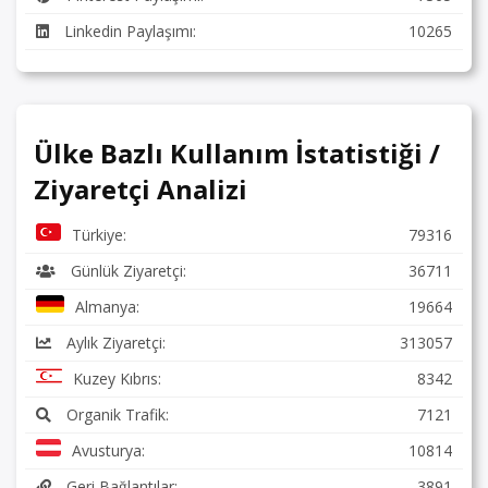
Linkedin Paylaşımı:
10265
Ülke Bazlı Kullanım İstatistiği /
Ziyaretçi Analizi
Türkiye:
79316
Günlük Ziyaretçi:
36711
Almanya:
19664
Aylık Ziyaretçi:
313057
Kuzey Kıbrıs:
8342
Organik Trafik:
7121
Avusturya:
10814
Geri Bağlantılar:
3891