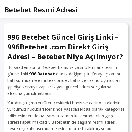
Skip
Betebet Resmi Adresi
to
content
996 Betebet Güncel Giriş Linki –
996Betebet .com Direkt Giriş
Adresi – Betebet Niye Açılmıyor?
Bu saatten sonra Betebet bahis ve casino kumar sitesinin
güncel linki
996 Betebet
olarak değişmiştir. Ortaya çıkan bu
bahtsız muamele müteakıbinde , bahis ve casino oyuncuları
şıp diye korkuya kapılarak yeni güncel adres sorgulama
eforuna yumulmaktadır.
Yurtdışı çalışma yürüten çevirimiçi bahis ve casino sitelerinin
yurdumuz hudutları içerisinde yasadışı iddaa olarak kategorize
edilmesinden dolayı zaman zaman kullanımda olan giriş
adresi kapatılmaktadır. Betebet’in de sağlam resmi adresi,
devre dışı kalması muamelesine maruz bırakılmış ve bu