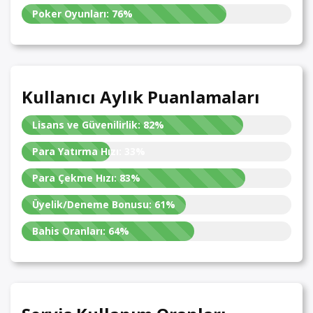
Poker Oyunları:
76%
Kullanıcı Aylık Puanlamaları
Lisans ve Güvenilirlik:
82%
Para Yatırma Hızı:
33%
Para Çekme Hızı:
83%
Üyelik/Deneme Bonusu:
61%
Bahis Oranları:
64%