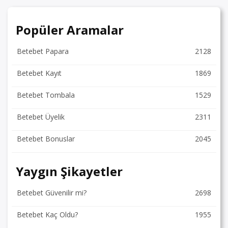
Popüler Aramalar
Betebet Papara
2128
Betebet Kayıt
1869
Betebet Tombala
1529
Betebet Üyelik
2311
Betebet Bonuslar
2045
Yaygın Şikayetler
Betebet Güvenilir mi?
2698
Betebet Kaç Oldu?
1955