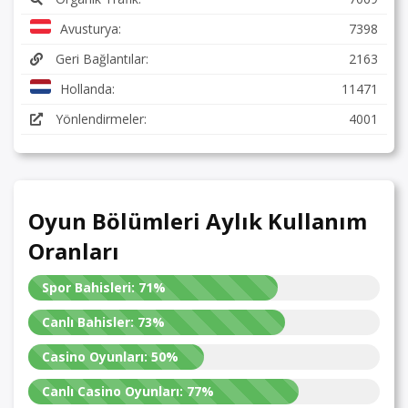
Avusturya:
7398
Geri Bağlantılar:
2163
Hollanda:
11471
Yönlendirmeler:
4001
Oyun Bölümleri Aylık Kullanım
Oranları
Spor Bahisleri:
71%
Canlı Bahisler:
73%
Casino Oyunları:
50%
Canlı Casino Oyunları:
77%