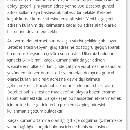
dolayı geçerliliğini yitiren adres yerine 996 Betebet güncel
adres kullanmaya başlayarak hatasız bir şekilde Betebet
kaçak kumar kumar sitesine erişebilirsiniz. Yeni bir geçerli
adresin kullanım dışı kalmasına kadar bu adres aktif olarak
hizmetine devam edecektir.
Ara vermeden hizmet sunmak için sıkı bir şekilde çabalayan
Betebet sitesi yepyeni giriş adresine dosdoğru geçiş yaparak
bu durum karşısında çözüm sunmuştur. Ülkemiz hudutları
içindeki BTK birimi, kaçak kumar sınıfında yer edinen
websitelerin ülke sınırları içinde çalışma yürütmesine kanunlar
yüzünden izin vermemektedir ve bundan dolayı da güncel
olarak kullanılan direkt adresine devre dışı kalması
getirilmektedir. Kaçak bahis kumar sitelerinden birisi olan
Betebet bahis sitesi de maalesef bu olayda bazen erişime
kapatılabilmektedir. Gerçekleşen bu hadiseden etkilenmemek
için online hale getirilean bu problemsiz giriş adresini
kullanmanız çözüm bulacaktır.
Kaçak kumar ortamına olan ilgi gittikçe çoğalma göstermekte
ve bu bağlılığın karşılık bulması için de bahis ve casino