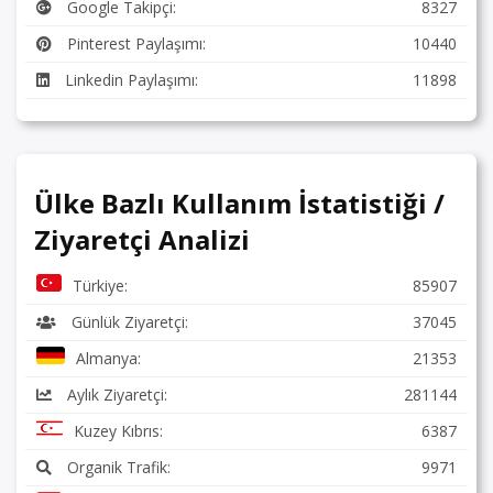
Google Takipçi:
8327
Pinterest Paylaşımı:
10440
Linkedin Paylaşımı:
11898
Ülke Bazlı Kullanım İstatistiği /
Ziyaretçi Analizi
Türkiye:
85907
Günlük Ziyaretçi:
37045
Almanya:
21353
Aylık Ziyaretçi:
281144
Kuzey Kıbrıs:
6387
Organik Trafik:
9971