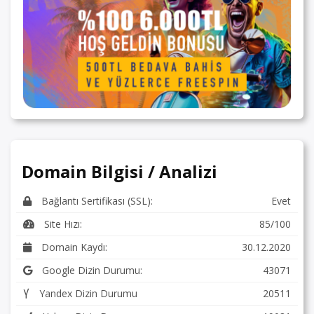
Domain Bilgisi / Analizi
Bağlantı Sertifikası (SSL):
Evet
Site Hızı:
85/100
Domain Kaydı:
30.12.2020
Google Dizin Durumu:
43071
Yandex Dizin Durumu
20511