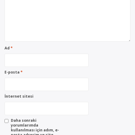
Ad
*
E-posta
*
İnternet sitesi
Daha sonraki
yorumlarımda
kullanılması için adım, e-
posta adresim ve site