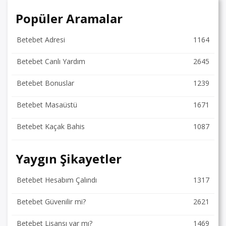
Popüler Aramalar
Betebet Adresi
1164
Betebet Canlı Yardım
2645
Betebet Bonuslar
1239
Betebet Masaüstü
1671
Betebet Kaçak Bahis
1087
Yaygın Şikayetler
Betebet Hesabım Çalındı
1317
Betebet Güvenilir mi?
2621
Betebet Lisansı var mı?
1469