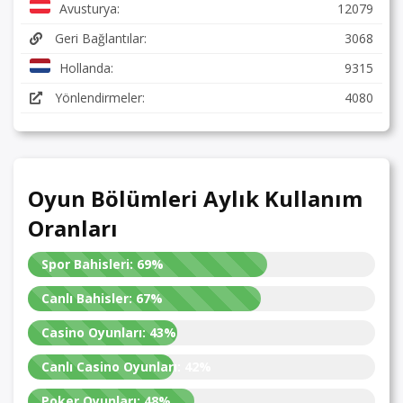
Avusturya:
12079
Geri Bağlantılar:
3068
Hollanda:
9315
Yönlendirmeler:
4080
Oyun Bölümleri Aylık Kullanım
Oranları
Spor Bahisleri:
69%
Canlı Bahisler:
67%
Casino Oyunları:
43%
Canlı Casino Oyunları:
42%
Poker Oyunları:
48%