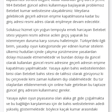
984 Betebet güncel adres kullanmaya başlayarak problemsiz
Betebet kumar websitesine ulaşabilirsiniz. Meydana
gelebilecek geçerli adresin erişime kapatılmasına kadar bu
giriş adresi resmi adres olarak erişilmeye devam edecektir.
Soluksuz hizmet için yoğun tempoyla emek harcayan Betebet
sitesi yepyeni resmi adrese acilen geçiş yaparak bu
istenmeyen duruma karşı sorunu halletmiştir. Türkiye’deki ilgili
birim, yasadışı oyun kategorisinde yer edinen kumar sitelerin
ülkemiz hudutları içinde çalışma yürütmesine yasalardan
dolayı müsaade etmemektedir ve bundan dolayı da güncel
olarak kullanılan güncel resmi adresine geçerli adresin erişime
kapatılması yapılmaktadır. Yasaya aykırı bahis websitelerinden
birisi olan Betebet bahis sitesi de talihsiz olarak görüyoruz ki
bu çerçevede kimi zaman kullanım dışı olabilmektedir. Bu tür
olaylardan etkilenmemek için online hale getirilean bu taptaze
güncel giriş adresini kullanmanız gerekir.
Yasaya aykırı oyun piyasasına olan alaka git gide çoğalmakta
ve bu bağlılığın karşılanması için de bahis websitelerinin adedi
yükseliş göstermektedir. böylece kaçak kumar arasındaki