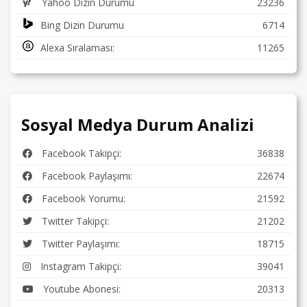
Yahoo Dizin Durumu
23236
Bing Dizin Durumu
6714
Alexa Sıralaması:
11265
Sosyal Medya Durum Analizi
Facebook Takipçi:
36838
Facebook Paylaşımı:
22674
Facebook Yorumu:
21592
Twitter Takipçi:
21202
Twitter Paylaşımı:
18715
Instagram Takipçi:
39041
Youtube Abonesi:
20313