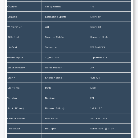
Örgryte
Väsby United
1/2
Lugano
Lausanne Sports
Skor : 1:4
Winterthur
Wil
Skor : 0:5
SÃ¼dtirol
Cosenza Calcio
Korner : 1.5 Üst
Linfield
Coleraine
X/2 & Alt 3.5
Guadalajara
Tigres UANL
Toplam Gol : 8
Slask Wroclaw
Warta Poznan
2/X
Brann
Kristiansund
4.25 Alt
Marítimo
Porto
MS0
Varzim
Nacional
2/1
Rapid Bükreş
Dinamo Bükreş
1 & Alt 2.5
Crvena Zvezda
Novi Pazar
Sarı Kart : 0-3
Tuzlaspor
Boluspor
Korner Aralığı : 12+