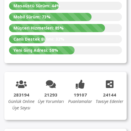
Masaüstü Sürüm:
44%
Mobil Sürüm:
73%
Müşteri Hizmetleri:
85%
Canlı Destek Birimi:
32%
Yeni Giriş Adresi:
58%
283194
21293
19107
24144
Günlük Online
Üye Yorumları
Puanlamalar
Tavsiye Edenler
Üye Sayısı