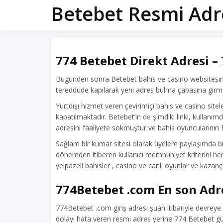
Skip
Betebet Resmi Adr
to
content
774 Betebet Direkt Adresi – 
Bugünden sonra Betebet bahis ve casino websitesini
tereddüde kapılarak yeni adres bulma çabasına girme
Yurtdışı hizmet veren çevirimiçi bahis ve casino site
kapatılmaktadır. Betebet’in de şimdiki linki, kulla
adresini faaliyete sokmuştur ve bahis oyuncularının Bet
Sağlam bir kumar sitesi olarak üyelere paylaşımda bu
dönemden itiberen kullanıcı memnuniyet kriterini he
yelpazeli bahisler , casino ve canlı oyunlar ve kazan
774Betebet .com En son Adre
774Betebet .com giriş adresi şuan itibariyle devreye 
dolayı hata veren resmi adres yerine 774 Betebet g