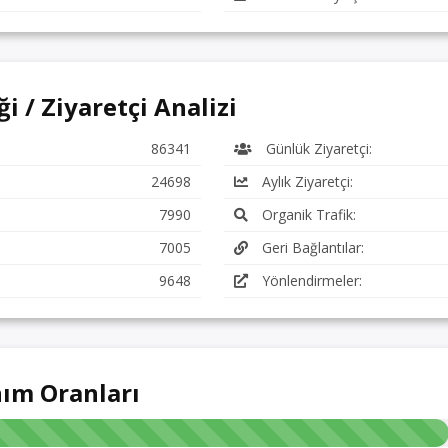
ği / Ziyaretçi Analizi
86341
Günlük Ziyaretçi:
24698
Aylık Ziyaretçi:
7990
Organik Trafik:
7005
Geri Bağlantılar:
9648
Yönlendirmeler:
nım Oranları