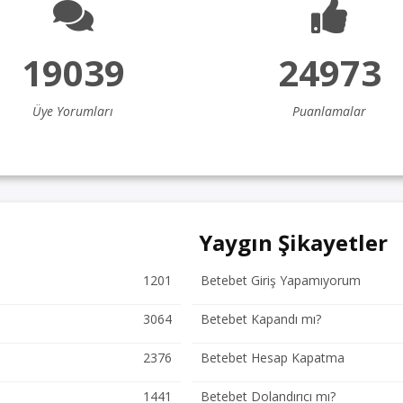
19039
24973
Üye Yorumları
Puanlamalar
Yaygın Şikayetler
1201
Betebet Giriş Yapamıyorum
3064
Betebet Kapandı mı?
2376
Betebet Hesap Kapatma
1441
Betebet Dolandırıcı mı?