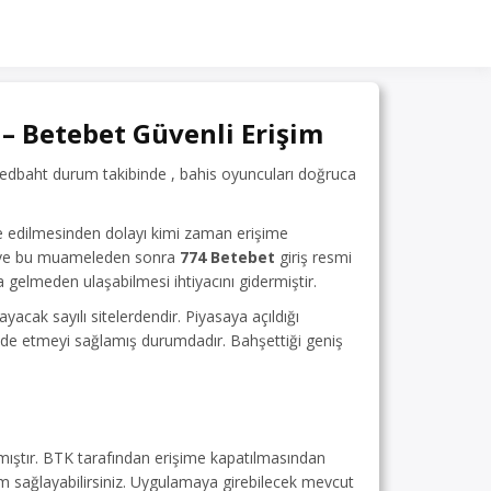
 – Betebet Güvenli Erişim
bedbaht durum takibinde , bahis oyuncuları doğruca
ize edilmesinden dolayı kimi zaman erişime
ış ve bu muameleden sonra
774 Betebet
giriş resmi
ya gelmeden ulaşabilmesi ihtiyacını gidermiştir.
cak sayılı sitelerdendir. Piyasaya açıldığı
elde etmeyi sağlamış durumdadır. Bahşettiği geniş
aşmıştır. BTK tarafından erişime kapatılmasından
 sağlayabilirsiniz. Uygulamaya girebilecek mevcut