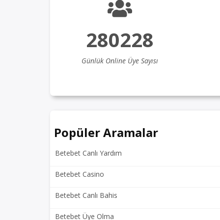
280228
Günlük Online Üye Sayısı
Popüler Aramalar
Betebet Canlı Yardım
Betebet Casino
Betebet Canlı Bahis
Betebet Üye Olma