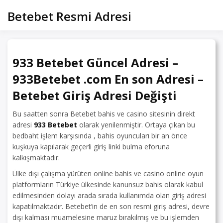
Skip
Betebet Resmi Adresi
to
content
933 Betebet Güncel Adresi –
933Betebet .com En son Adresi –
Betebet Giriş Adresi Değişti
Bu saatten sonra Betebet bahis ve casino sitesinin direkt
adresi
933 Betebet
olarak yenilenmiştir. Ortaya çıkan bu
bedbaht işlem karşısında , bahis oyuncuları bir an önce
kuşkuya kapılarak geçerli giriş linki bulma eforuna
kalkışmaktadır.
Ülke dışı çalışma yürüten online bahis ve casino online oyun
platformların Türkiye ülkesinde kanunsuz bahis olarak kabul
edilmesinden dolayı arada sırada kullanımda olan giriş adresi
kapatılmaktadır. Betebet’in de en son resmi giriş adresi, devre
dışı kalması muamelesine maruz bırakılmış ve bu işlemden