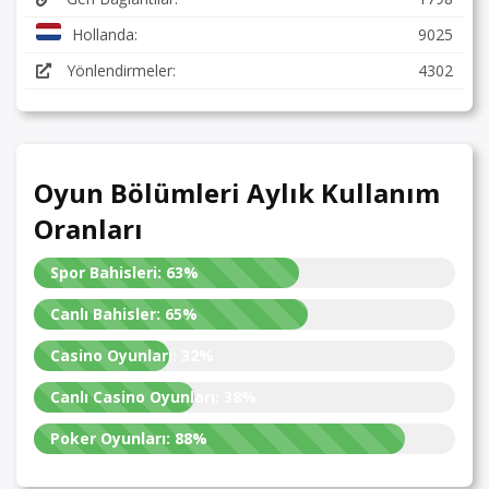
Hollanda:
9025
Yönlendirmeler:
4302
Oyun Bölümleri Aylık Kullanım
Oranları
Spor Bahisleri:
63%
Canlı Bahisler:
65%
Casino Oyunları:
32%
Canlı Casino Oyunları:
38%
Poker Oyunları:
88%