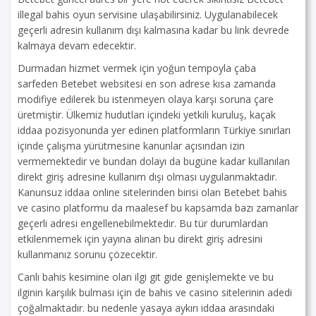
illegal bahis oyun servisine ulaşabilirsiniz. Uygulanabilecek
geçerli adresin kullanım dışı kalmasına kadar bu link devrede
kalmaya devam edecektir.
Durmadan hizmet vermek için yoğun tempoyla çaba
sarfeden Betebet websitesi en son adrese kısa zamanda
modifiye edilerek bu istenmeyen olaya karşı soruna çare
üretmiştir. Ülkemiz hudutları içindeki yetkili kuruluş, kaçak
iddaa pozisyonunda yer edinen platformların Türkiye sınırları
içinde çalışma yürütmesine kanunlar açısından izin
vermemektedir ve bundan dolayı da bugüne kadar kullanılan
direkt giriş adresine kullanım dışı olması uygulanmaktadır.
Kanunsuz iddaa online sitelerinden birisi olan Betebet bahis
ve casino platformu da maalesef bu kapsamda bazı zamanlar
geçerli adresi engellenebilmektedir. Bu tür durumlardan
etkilenmemek için yayına alınan bu direkt giriş adresini
kullanmanız sorunu çözecektir.
Canlı bahis kesimine olan ilgi git gide genişlemekte ve bu
ilginin karşılık bulması için de bahis ve casino sitelerinin adedi
çoğalmaktadır. bu nedenle yasaya aykırı iddaa arasındaki