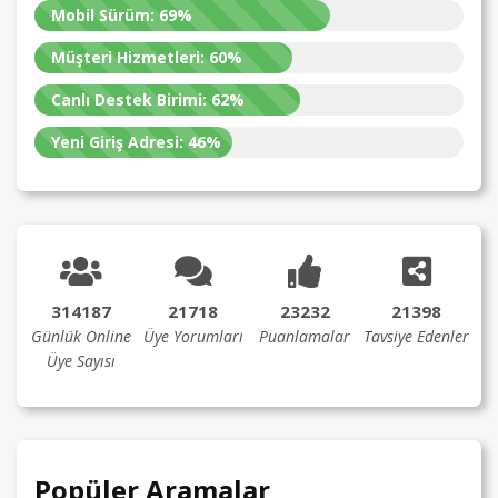
Mobil Sürüm:
69%
Müşteri Hizmetleri:
60%
Canlı Destek Birimi:
62%
Yeni Giriş Adresi:
46%
314187
21718
23232
21398
Günlük Online
Üye Yorumları
Puanlamalar
Tavsiye Edenler
Üye Sayısı
Popüler Aramalar