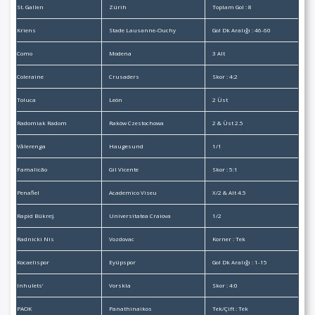
St. Gallen
Zürih
Toplam Gol : 8
Kriens
Stade Lausanne-Ouchy
Gol Dk Aralığı : 46-60
Como
Modena
3 Alt
Coleraine
Crusaders
Skor : 4:2
Toluca
León
2 Üst
Radomiak Radom
Raków Czestochowa
2 & Üst 2.5
Vålerenga
Haugesund
1/1
Famalicão
Gil Vicente
Skor : 5:1
Penafiel
Academico Viseu
X/2 & Alt 4.5
Rapid Bükreş
Universitatea Craiova
1/2
Radnicki Nis
Vozdovac
Korner : Tek
Kocaelispor
Eyüpspor
Gol Dk Aralığı : 1-15
Inhulets’
Vorskla
Skor : 4:0
PAOK
Panathinaikos
Tek/Çift : Tek