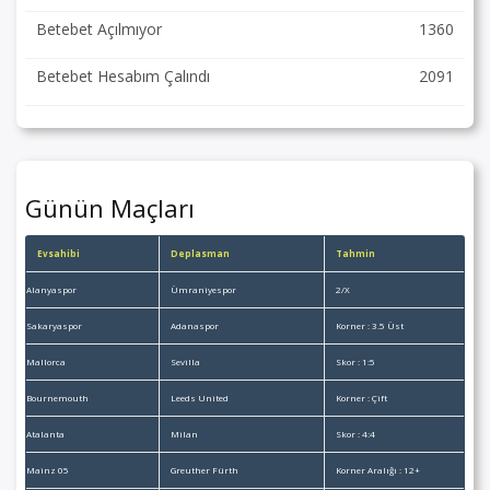
Betebet Açılmıyor
1360
Betebet Hesabım Çalındı
2091
Günün Maçları
Evsahibi
Deplasman
Tahmin
Alanyaspor
Ümraniyespor
2/X
Sakaryaspor
Adanaspor
Korner : 3.5 Üst
Mallorca
Sevilla
Skor : 1:5
Bournemouth
Leeds United
Korner : Çift
Atalanta
Milan
Skor : 4:4
Mainz 05
Greuther Fürth
Korner Aralığı : 12+