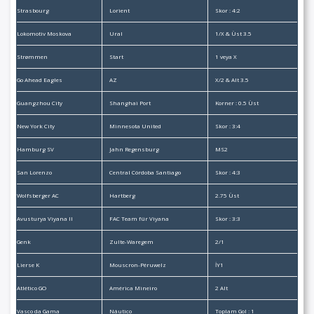
Strasbourg
Lorient
Skor : 4:2
Lokomotiv Moskova
Ural
1/X & Üst 3.5
Strømmen
Start
1 veya X
Go Ahead Eagles
AZ
X/2 & Alt 3.5
Guangzhou City
Shanghai Port
Korner : 0.5 Üst
New York City
Minnesota United
Skor : 3:4
Hamburg SV
Jahn Regensburg
MS2
San Lorenzo
Central Córdoba Santiago
Skor : 4:3
Wolfsberger AC
Hartberg
2.75 Üst
Avusturya Viyana II
FAC Team für Viyana
Skor : 3:3
Genk
Zulte-Waregem
2/1
Lierse K
Mouscron-Péruwelz
İY1
Atlético GO
América Mineiro
2 Alt
Vasco da Gama
Náutico
Toplam Gol : 1