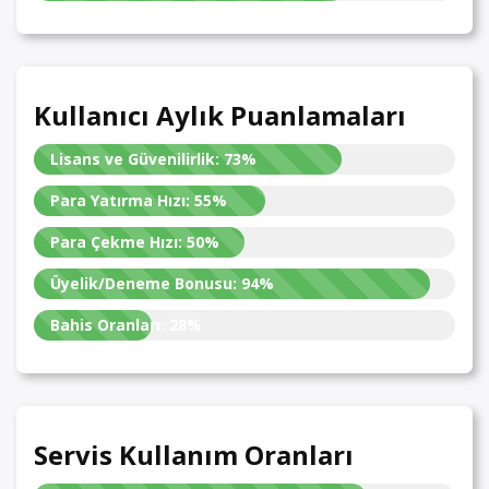
Kullanıcı Aylık Puanlamaları
Lisans ve Güvenilirlik:
73%
Para Yatırma Hızı:
55%
Para Çekme Hızı:
50%
Üyelik/Deneme Bonusu:
94%
Bahis Oranları:
28%
Servis Kullanım Oranları