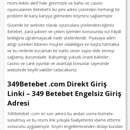
resmi linkini aktif hale getirmiştir ve bahis ve casino
oyuncularının Betebet’e bu yeni adres üzerinden herhangi bir
problem ile karşı karşıya gelmeden erişmesi sağlanmıştır.
Güvenilir bir website olarak oyunculara yönlendireceğimiz
Betebet, para yatırım ve çekim işlemleri konusunda sizi hâyâl
kırıklığına uğratmayacak nadir sitelerdendir. Piyasaya adım
attığı süreden itiberen müşteri odaklılığını en başta tutmakta
ve bu nedenle kocaman bir bahis sever sayısı elde etmeyi
sağlamış durumdadır. Bahşettiği yüksek oranlı bahisler ,
casino ve canlı oyunlar ve avantajlı bonuslar sayesinde
websitede keyifli vakitler tadacaksınız.
349Betebet .com Direkt Giriş
Linki – 349 Betebet Engelsiz Giriş
Adresi
349Betebet .com en son adresi bu andan sonra hizmete
sunulmuş ve bu resmi link yoluyla faaliyetlerini idame ettirme
sonucunu uygulamıştır. Erişim engellemesinden dolayı bundan