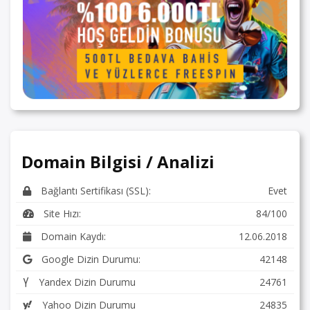
Domain Bilgisi / Analizi
Bağlantı Sertifikası (SSL):
Evet
Site Hızı:
84/100
Domain Kaydı:
12.06.2018
Google Dizin Durumu:
42148
Yandex Dizin Durumu
24761
Yahoo Dizin Durumu
24835