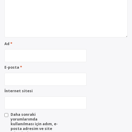
Ad
*
E-posta
*
İnternet sitesi
Daha sonraki
yorumlarımda
kullanılması için adım, e-
posta adresim ve site