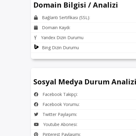
Domain Bilgisi / Analizi
Bağlantı Sertifikası (SSL):
Domain Kaydı:
Yandex Dizin Durumu
Bing Dizin Durumu
Sosyal Medya Durum Analiz
Facebook Takipçi:
Facebook Yorumu:
Twitter Paylaşımı:
Youtube Abonesi:
Pinterest Paylaşımı: