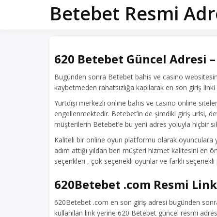
Skip
Betebet Resmi Adr
to
content
620 Betebet Güncel Adresi –
Bugünden sonra Betebet bahis ve casino websitesinin
kaybetmeden rahatsızlığa kapılarak en son giriş linki
Yurtdışı merkezli online bahis ve casino online sitel
engellenmektedir. Betebet’in de şimdiki giriş urlsi,
müşterilerin Betebet’e bu yeni adres yoluyla hiçbir sı
Kaliteli bir online oyun platformu olarak oyuncular
adım attığı yıldan beri müşteri hizmet kalitesini en
seçenkleri , çok seçenekli oyunlar ve farklı seçenek
620Betebet .com Resmi Linki 
620Betebet .com en son giriş adresi bugünden sonra 
kullanılan link yerine 620 Betebet güncel resmi adres