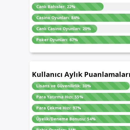
Canlı Bahisler:
22%
Casino Oyunları:
84%
Canlı Casino Oyunları:
20%
Poker Oyunları:
67%
Kullanıcı Aylık Puanlamalar
Lisans ve Güvenilirlik:
30%
Para Yatırma Hızı:
55%
Para Çekme Hızı:
97%
Üyelik/Deneme Bonusu:
54%
Bahis Oranları:
31%