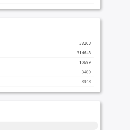
38203
314648
10699
3480
3343