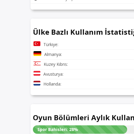
Ülke Bazlı Kullanım İstatisti
Türkiye:
Almanya:
Kuzey Kıbrıs:
Avusturya:
Hollanda:
Oyun Bölümleri Aylık Kulla
Spor Bahisleri:
28%