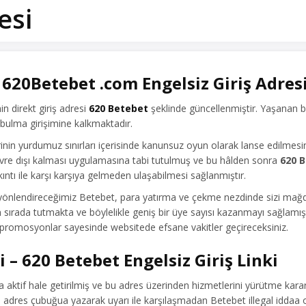
esi
 620Betebet .com Engelsiz Giriş Adres
 direkt giriş adresi
620 Betebet
şeklinde güncellenmiştir. Yaşanan bu
 bulma girişimine kalkmaktadır.
erinin yurdumuz sınırları içerisinde kanunsuz oyun olarak lanse edilmes
 devre dışı kalması uygulamasına tabi tutulmuş ve bu hâlden sonra
620 
kıntı ile karşı karşıya gelmeden ulaşabilmesi sağlanmıştır.
a yönlendireceğimiz Betebet, para yatırma ve çekme nezdinde sizi mağ
 ön sırada tutmakta ve böylelikle geniş bir üye sayısı kazanmayı sağla
li promosyonlar sayesinde websitede efsane vakitler geçireceksiniz.
– 620 Betebet Engelsiz Giriş Linki
aktif hale getirilmiş ve bu adres üzerinden hizmetlerini yürütme kara
 adres çubuğua yazarak uyarı ile karşılaşmadan Betebet illegal iddaa on