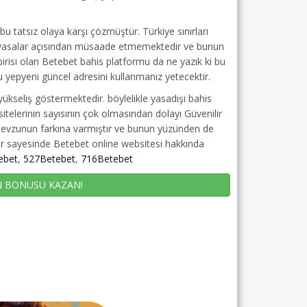
tatsız olaya karşı çözmüştür. Türkiye sınırları
ine yasalar açısından müsaade etmemektedir ve bunun
irisi olan Betebet bahis platformu da ne yazık ki bu
 yepyeni güncel adresini kullanmanız yetecektir.
ükseliş göstermektedir. böylelikle yasadışı bahis
telerinin sayısının çok olmasından dolayı Güvenilir
mevzunun farkına varmıştır ve bunun yüzünden de
er sayesinde Betebet online websitesi hakkında
ebet
,
527Betebet
,
716Betebet
İN BONUSU KAZAN!