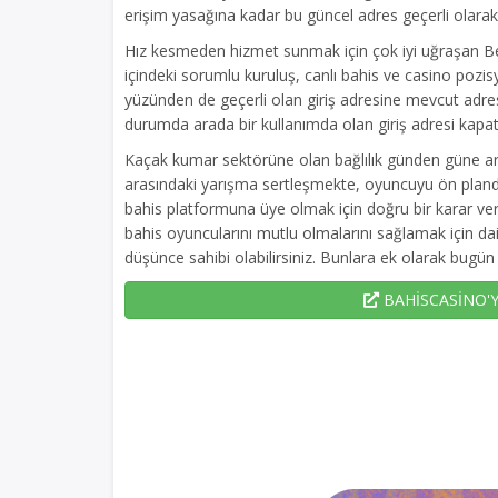
erişim yasağına kadar bu güncel adres geçerli olara
Hız kesmeden hizmet sunmak için çok iyi uğraşan Bet
içindeki sorumlu kuruluş, canlı bahis ve casino poz
yüzünden de geçerli olan giriş adresine mevcut adres
durumda arada bir kullanımda olan giriş adresi kapat
Kaçak kumar sektörüne olan bağlılık günden güne artm
arasındaki yarışma sertleşmekte, oyuncuyu ön planda 
bahis platformuna üye olmak için doğru bir karar v
bahis oyuncularını mutlu olmalarını sağlamak için d
düşünce sahibi olabilirsiniz. Bunlara ek olarak bugün 
BAHİSCASİNO'Y