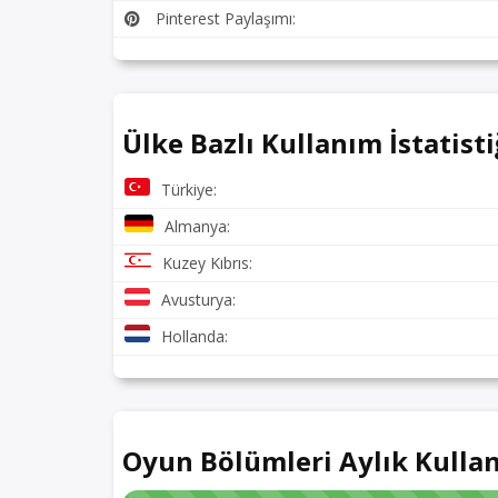
Pinterest Paylaşımı:
Ülke Bazlı Kullanım İstatisti
Türkiye:
Almanya:
Kuzey Kıbrıs:
Avusturya:
Hollanda:
Oyun Bölümleri Aylık Kulla