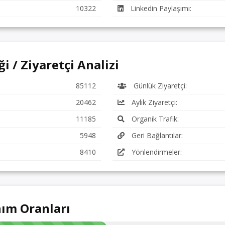
10322
Linkedin Paylaşımı:
ği / Ziyaretçi Analizi
85112
Günlük Ziyaretçi:
20462
Aylık Ziyaretçi:
11185
Organik Trafik:
5948
Geri Bağlantılar:
8410
Yönlendirmeler:
nım Oranları