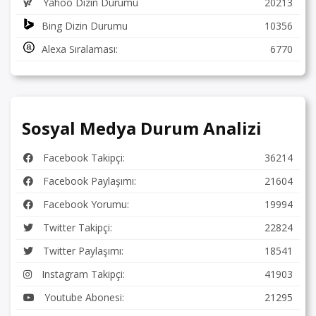
Yahoo Dizin Durumu
20213
Bing Dizin Durumu
10356
Alexa Sıralaması:
6770
Sosyal Medya Durum Analizi
Facebook Takipçi:
36214
Facebook Paylaşımı:
21604
Facebook Yorumu:
19994
Twitter Takipçi:
22824
Twitter Paylaşımı:
18541
Instagram Takipçi:
41903
Youtube Abonesi:
21295