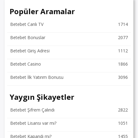
Popüler Aramalar
Betebet Canlı TV
1714
Betebet Bonuslar
2077
Betebet Giriş Adresi
1112
Betebet Casino
1866
Betebet İlk Yatırım Bonusu
3096
Yaygın Şikayetler
Betebet Şifrem Çalındı
2822
Betebet Lisansı var mı?
1051
Betebet Kapandı mı?
1455