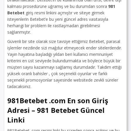
kalması prosedürüne uğramış ve bu durumdan sonra
981
Betebet
giriş resmi linkini açmıştır ve siteye girmek
isteyenlerin Betebet’e bu yeni güncel adres vasıtasıyla
herhangi bir problem ile rastlaşmadan girebilmesi
sağlanmıştır.
Güvenli bir site olarak size tavsiye ettiğimiz Betebet, parasal
işlemler nezdinde sizi mağdur etmeyecek ender sitelerdendir.
Yayın hayatına başladığı yıldan beri kullanıcı memnuniyet
kriterini en üst seviyede bulundurmakta ve böylece büyük bir
müşteri sayısı kazanmayı sağlamış durumdadır. Takdim ettiği
yüksek oranlı bahisler , çok seçenekli oyunlar ve farklı
seçenekli promosyonlar sayesinde websitede zevkli süreler
tadacaksınız.
981Betebet .com En son Giriş
Adresi – 981 Betebet Güncel
Linki
981Betebet .com resmi linki bu süreden sonra açılmış ve bu