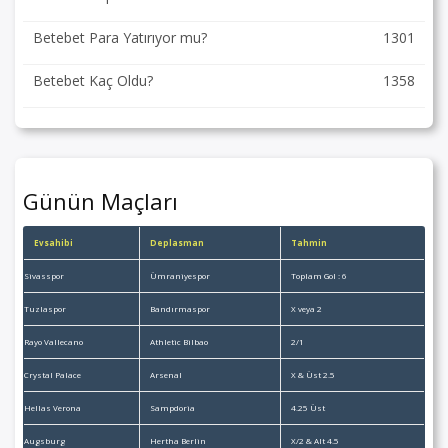
Betebet Para Yatırıyor mu?
1301
Betebet Kaç Oldu?
1358
Günün Maçları
Evsahibi
Deplasman
Tahmin
Sivasspor
Ümraniyespor
Toplam Gol : 6
Tuzlaspor
Bandırmaspor
X veya 2
Rayo Vallecano
Athletic Bilbao
2/1
Crystal Palace
Arsenal
X & Üst 2.5
Hellas Verona
Sampdoria
4.25 Üst
Augsburg
Hertha Berlin
X/2 & Alt 4.5