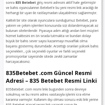
sonra
835 Betebet
giriş resmi adresini aktif hale getirmiştir
ve bahis oyuncularının Betebet’e bu yeni resmi link aracılığı ile
herhangi bir uyarı ile rastlaşmadan ulaşabilmesi sağlanmıştır.
Kaliteli bir site olarak oyunculara sunduğumuz Betebet, para
yatırım ve çekim işlemleri konusunda sizi dolandırmayacak az
bulunan sitelerdendir. Piyasaya adım attığı andan beri müşteri
hizmet kalitesini en ön sırada tutmakta ve bundan dolayı
büyük bir bahis sever sayısı kazanmayı muvaffak olma
başarısı göstermiş durumdadır. Arzettiği oranları yüksek bahis
seçenekleri , çok seçenekli oyunlar ve farklı seçenekli
promosyonlar sayesinde sitede zevkli zamanlar
harcayacaksınız.
835Betebet .com Güncel Resmi
Adresi – 835 Betebet Resmi Linki
835Betebet .com resmi linki bugünden sonra devreye
sokulmuş ve bu resmi adres vasıtasıyla işlerini icra etme
kararına varmıştır. Kullanım dışı olması sonucu eski link yerine
835 Betebet güncel resmi link yazarak sorun ile