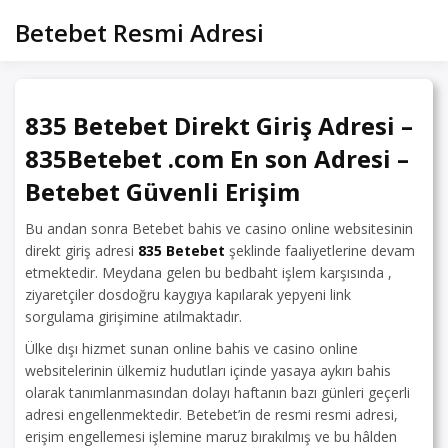
Skip
Betebet Resmi Adresi
to
content
835 Betebet Direkt Giriş Adresi –
835Betebet .com En son Adresi –
Betebet Güvenli Erişim
Bu andan sonra Betebet bahis ve casino online websitesinin
direkt giriş adresi
835 Betebet
şeklinde faaliyetlerine devam
etmektedir. Meydana gelen bu bedbaht işlem karşısında ,
ziyaretçiler dosdoğru kaygıya kapılarak yepyeni link
sorgulama girişimine atılmaktadır.
Ülke dışı hizmet sunan online bahis ve casino online
websitelerinin ülkemiz hudutları içinde yasaya aykırı bahis
olarak tanımlanmasından dolayı haftanın bazı günleri geçerli
adresi engellenmektedir. Betebet’in de resmi resmi adresi,
erişim engellemesi işlemine maruz bırakılmış ve bu hâlden