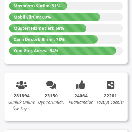
Masaüstü Sürüm:
51%
Mobil Sürüm:
80%
Müşteri Hizmetleri:
68%
Canlı Destek Birimi:
78%
Yeni Giriş Adresi:
94%
281894
23150
24064
22281
Günlük Online
Üye Yorumları
Puanlamalar
Tavsiye Edenler
Üye Sayısı