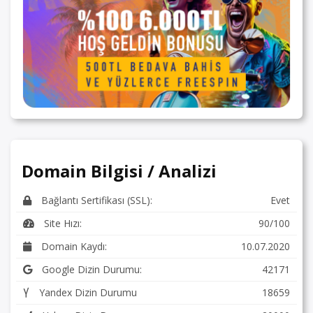
Domain Bilgisi / Analizi
Bağlantı Sertifikası (SSL):
Evet
Site Hızı:
90/100
Domain Kaydı:
10.07.2020
Google Dizin Durumu:
42171
Yandex Dizin Durumu
18659