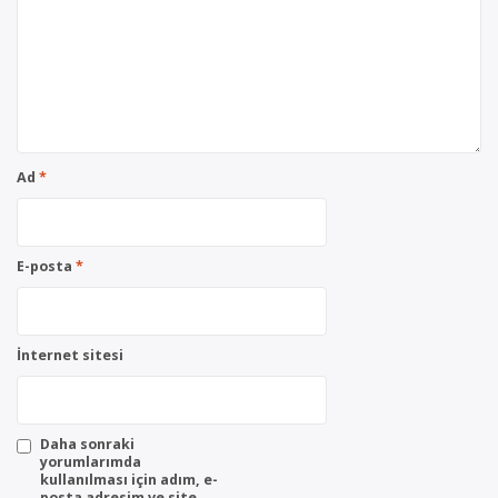
Ad
*
E-posta
*
İnternet sitesi
Daha sonraki
yorumlarımda
kullanılması için adım, e-
posta adresim ve site