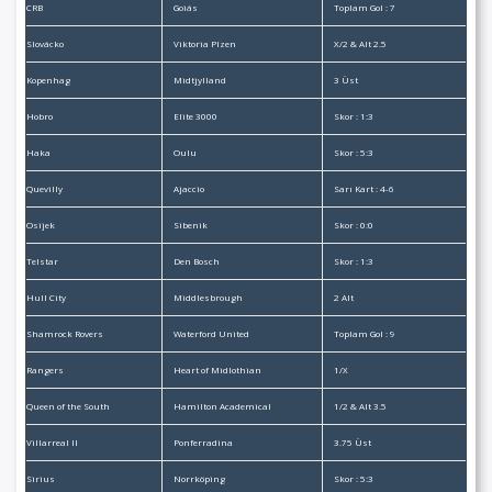
CRB
Goiás
Toplam Gol : 7
Slovácko
Viktoria Plzen
X/2 & Alt 2.5
Kopenhag
Midtjylland
3 Üst
Hobro
Elite 3000
Skor : 1:3
Haka
Oulu
Skor : 5:3
Quevilly
Ajaccio
Sarı Kart : 4-6
Osijek
Sibenik
Skor : 0:0
Telstar
Den Bosch
Skor : 1:3
Hull City
Middlesbrough
2 Alt
Shamrock Rovers
Waterford United
Toplam Gol : 9
Rangers
Heart of Midlothian
1/X
Queen of the South
Hamilton Academical
1/2 & Alt 3.5
Villarreal II
Ponferradina
3.75 Üst
Sirius
Norrköping
Skor : 5:3