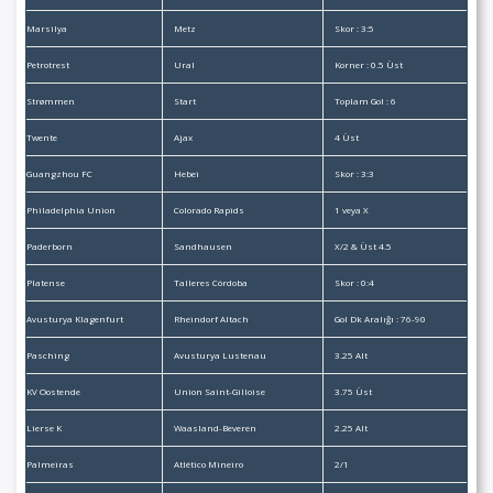
Marsilya
Metz
Skor : 3:5
Petrotrest
Ural
Korner : 0.5 Üst
Strømmen
Start
Toplam Gol : 6
Twente
Ajax
4 Üst
Guangzhou FC
Hebei
Skor : 3:3
Philadelphia Union
Colorado Rapids
1 veya X
Paderborn
Sandhausen
X/2 & Üst 4.5
Platense
Talleres Córdoba
Skor : 0:4
Avusturya Klagenfurt
Rheindorf Altach
Gol Dk Aralığı : 76-90
Pasching
Avusturya Lustenau
3.25 Alt
KV Oostende
Union Saint-Gilloise
3.75 Üst
Lierse K
Waasland-Beveren
2.25 Alt
Palmeiras
Atlético Mineiro
2/1