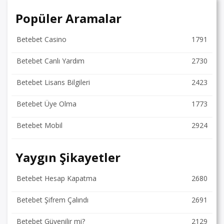
Popüler Aramalar
Betebet Casino
1791
Betebet Canlı Yardım
2730
Betebet Lisans Bilgileri
2423
Betebet Üye Olma
1773
Betebet Mobil
2924
Yaygın Şikayetler
Betebet Hesap Kapatma
2680
Betebet Şifrem Çalındı
2691
Betebet Güvenilir mi?
2129