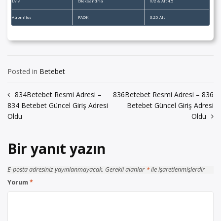
Lviv
Oleksandria
X/2 & Alt 4.5
Atromitos
PAOK
3.25 Alt
Posted in
Betebet
Yazı
834Betebet Resmi Adresi –
836Betebet Resmi Adresi – 836
834 Betebet Güncel Giriş Adresi
Betebet Güncel Giriş Adresi
gezinmesi
Oldu
Oldu
Bir yanıt yazın
E-posta adresiniz yayınlanmayacak.
Gerekli alanlar
*
ile işaretlenmişlerdir
Yorum
*