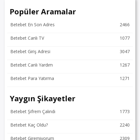
Popüler Aramalar
Betebet En Son Adres
2466
Betebet Canlı TV
1077
Betebet Giriş Adresi
3047
Betebet Canlı Yardım
1267
Betebet Para Yatırma
1271
Yaygın Şikayetler
Betebet Şifrem Çalındı
1773
Betebet Kaç Oldu?
2240
Betebet Giremiyorum
2309