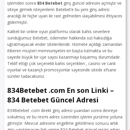
işlemden sonra
834 Betebet
giriş güncel adresini açmıştır ve
siteye girmek isteyenlerin Betebet’e bu yeni giriş adresi
aracılığı ile hiçbir uyarı ile rast gelmeden ulaşabilmesi ihtiyacını
gidermiştir.
Kaliteli bir online oyun platformu olarak bahis severlere
sunduğumuz Betebet, ödemeler hakkında sizi haksızlığa
uğratmayacak ender sitelerdendir. Hizmete açıldığı zamandan
itiberen müşteri memnuniyetini en başta tutmakta ve bu
sayede büyük bir üye sayısı kazanmayı başarmış durumdadır.
Teklif ettiği çok seçenekli bahis seçenkleri , casino ve canlı
oyunlar ve kazançlı promosyonlar sayesinde sitede efsane
süreler tadacaksınız.
834Betebet .com En son Linki –
834 Betebet Güncel Adresi
834Betebet .com direkt giriş adresi şuandan sonra devreye
sokulmuş ve bu resmi adres üzerinden işlerini yürütme yoluna
gitmiştir. Mevcut adresine engellme getirilmesi sonucu artık
giriş yapılamayan link yerine 834 Betebet güncel resmi adres