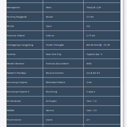
Montpellier
Metz
Tek/Çift : Çift
Nizhny Novgorod
Rostov
2.5 Alt
KFUM
Start
X/2
Fortuna Sittard
Vitesse
2.75 Alt
Chongqing Liangjiang
Hubei Zhongbo
Gol Dk Aralığı : 16-30
Toronto
New York City
Toplam Gol : 3
Werder Bremen
Fortuna Düsseldorf
MS0
Newell’s Old Boys
Rosario Central
X/2 & Alt 4.5
Avusturya Viyana
Rheindorf Altach
3 Alt
Avusturya Viyana II
Pasching
X veya 2
KV Oostende
AS Eupen
Skor : 1:2
RWDM
Deinze
Skor : 3:3
Fluminense
Ceará
2/1