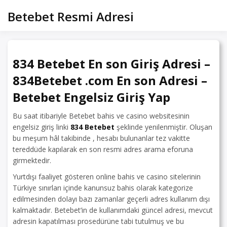
Skip
Betebet Resmi Adresi
to
content
834 Betebet En son Giriş Adresi –
834Betebet .com En son Adresi –
Betebet Engelsiz Giriş Yap
Bu saat itibariyle Betebet bahis ve casino websitesinin
engelsiz giriş linki
834 Betebet
şeklinde yenilenmiştir. Oluşan
bu meşum hâl takibinde , hesabı bulunanlar tez vakitte
tereddüde kapılarak en son resmi adres arama eforuna
girmektedir.
Yurtdışı faaliyet gösteren online bahis ve casino sitelerinin
Türkiye sınırları içinde kanunsuz bahis olarak kategorize
edilmesinden dolayı bazı zamanlar geçerli adres kullanım dışı
kalmaktadır. Betebet’in de kullanımdaki güncel adresi, mevcut
adresin kapatılması prosedürüne tabi tutulmuş ve bu