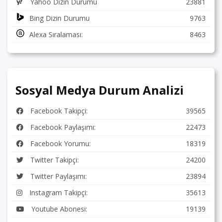
Yahoo Dizin Durumu
23881
Bing Dizin Durumu
9763
Alexa Sıralaması:
8463
Sosyal Medya Durum Analizi
Facebook Takipçi:
39565
Facebook Paylaşımı:
22473
Facebook Yorumu:
18319
Twitter Takipçi:
24200
Twitter Paylaşımı:
23894
Instagram Takipçi:
35613
Youtube Abonesi:
19139