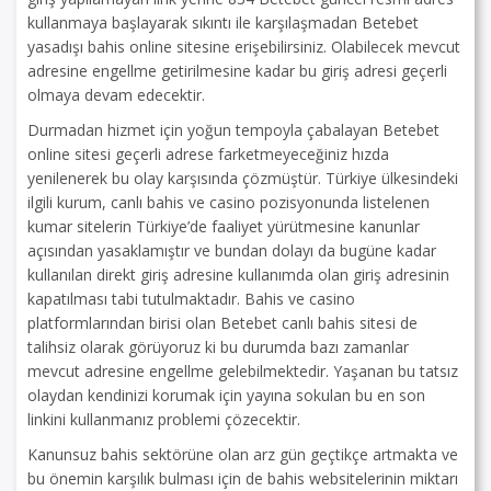
kullanmaya başlayarak sıkıntı ile karşılaşmadan Betebet
yasadışı bahis online sitesine erişebilirsiniz. Olabilecek mevcut
adresine engellme getirilmesine kadar bu giriş adresi geçerli
olmaya devam edecektir.
Durmadan hizmet için yoğun tempoyla çabalayan Betebet
online sitesi geçerli adrese farketmeyeceğiniz hızda
yenilenerek bu olay karşısında çözmüştür. Türkiye ülkesindeki
ilgili kurum, canlı bahis ve casino pozisyonunda listelenen
kumar sitelerin Türkiye’de faaliyet yürütmesine kanunlar
açısından yasaklamıştır ve bundan dolayı da bugüne kadar
kullanılan direkt giriş adresine kullanımda olan giriş adresinin
kapatılması tabi tutulmaktadır. Bahis ve casino
platformlarından birisi olan Betebet canlı bahis sitesi de
talihsiz olarak görüyoruz ki bu durumda bazı zamanlar
mevcut adresine engellme gelebilmektedir. Yaşanan bu tatsız
olaydan kendinizi korumak için yayına sokulan bu en son
linkini kullanmanız problemi çözecektir.
Kanunsuz bahis sektörüne olan arz gün geçtikçe artmakta ve
bu önemin karşılık bulması için de bahis websitelerinin miktarı