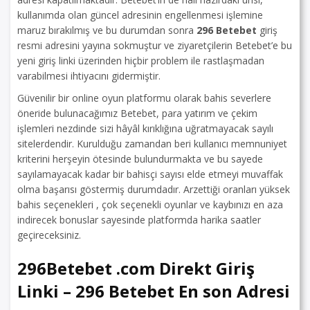
kullanımda olan güncel adresinin engellenmesi işlemine
maruz bırakılmış ve bu durumdan sonra
296 Betebet
giriş
resmi adresini yayına sokmuştur ve ziyaretçilerin Betebet’e bu
yeni giriş linki üzerinden hiçbir problem ile rastlaşmadan
varabilmesi ihtiyacını gidermiştir.
Güvenilir bir online oyun platformu olarak bahis severlere
öneride bulunacağımız Betebet, para yatırım ve çekim
işlemleri nezdinde sizi hâyâl kırıklığına uğratmayacak sayılı
sitelerdendir. Kurulduğu zamandan beri kullanıcı memnuniyet
kriterini herşeyin ötesinde bulundurmakta ve bu sayede
sayılamayacak kadar bir bahisçi sayısı elde etmeyi muvaffak
olma başarısı göstermiş durumdadır. Arzettiği oranları yüksek
bahis seçenekleri , çok seçenekli oyunlar ve kaybınızı en aza
indirecek bonuslar sayesinde platformda harika saatler
geçireceksiniz.
296Betebet .com Direkt Giriş
Linki – 296 Betebet En son Adresi