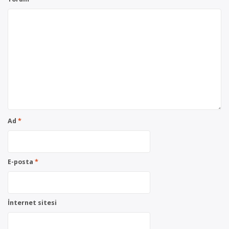
Ad
*
E-posta
*
İnternet sitesi