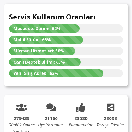
Servis Kullanım Oranları
Masaüstü Sürüm:
62%
Mobil Sürüm:
65%
Müşteri Hizmetleri:
58%
Canlı Destek Birimi:
63%
Yeni Giriş Adresi:
83%
279439
21166
23580
23093
Günlük Online
Üye Yorumları
Puanlamalar
Tavsiye Edenler
Üye Sayısı