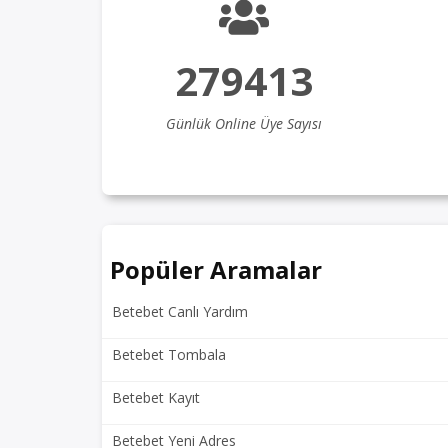
279413
Günlük Online Üye Sayısı
Popüler Aramalar
Betebet Canlı Yardım
Betebet Tombala
Betebet Kayıt
Betebet Yeni Adres