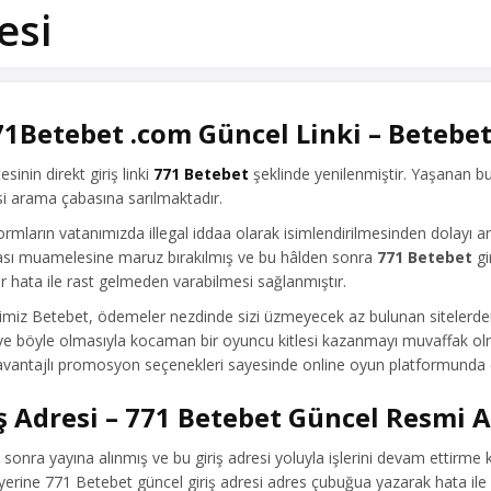
esi
71Betebet .com Güncel Linki – Betebe
inin direkt giriş linki
771 Betebet
şeklinde yenilenmiştir. Yaşanan 
si arama çabasına sarılmaktadır.
formların vatanımızda illegal iddaa olarak isimlendirilmesinden dolayı
lması muamelesine maruz bırakılmış ve bu hâlden sonra
771 Betebet
gi
r hata ile rast gelmeden varabilmesi sağlanmıştır.
imiz Betebet, ödemeler nezdinde sizi üzmeyecek az bulunan sitelerdendi
 böyle olmasıyla kocaman bir oyuncu kitlesi kazanmayı muvaffak olma
 avantajlı promosyon seçenekleri sayesinde online oyun platformunda 
ş Adresi – 771 Betebet Güncel Resmi A
nra yayına alınmış ve bu giriş adresi yoluyla işlerini devam ettirme k
 yerine 771 Betebet güncel giriş adresi adres çubuğua yazarak hata il