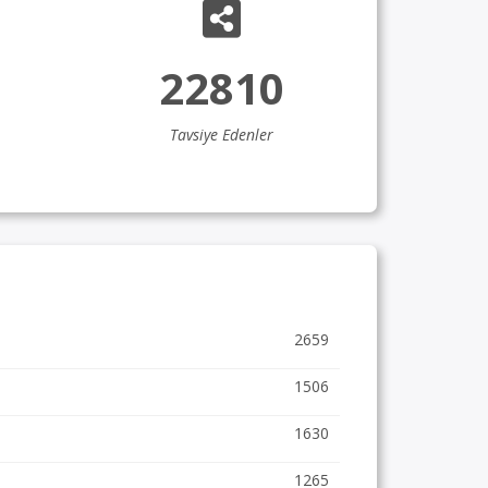
22810
Tavsiye Edenler
2659
1506
1630
1265