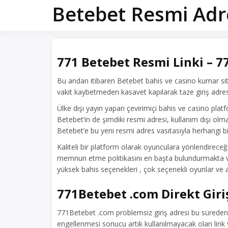
Skip
Betebet Resmi Adr
to
content
771 Betebet Resmi Linki – 7
Bu andan itibaren Betebet bahis ve casino kumar sites
vakit kaybetmeden kasavet kapılarak taze giriş adre
Ülke dışı yayın yapan çevirimiçi bahis ve casino plat
Betebet’in de şimdiki resmi adresi, kullanım dışı o
Betebet’e bu yeni resmi adres vasıtasıyla herhangi bi
Kaliteli bir platform olarak oyunculara yönlendireceğ
memnun etme politikasını en başta bulundurmakta ve
yüksek bahis seçenekleri , çok seçenekli oyunlar ve
771Betebet .com Direkt Giri
771Betebet .com problemsiz giriş adresi bu süreden so
engellenmesi sonucu artık kullanılmayacak olan link