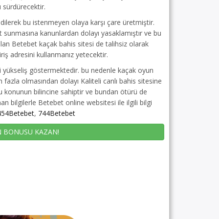
 sürdürecektir.
ilerek bu istenmeyen olaya karşı çare üretmiştir.
zmet sunmasına kanunlardan dolayı yasaklamıştır ve bu
olan Betebet kaçak bahis sitesi de talihsiz olarak
ş adresini kullanmanız yetecektir.
si yükseliş göstermektedir. bu nedenle kaçak oyun
fazla olmasından dolayı Kaliteli canlı bahis sitesine
u konunun bilincine sahiptir ve bundan ötürü de
lgilerle Betebet online websitesi ile ilgili bilgi
454Betebet
,
744Betebet
İN BONUSU KAZAN!