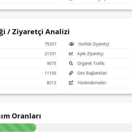
ği / Ziyaretçi Analizi
79207
Günlük Ziyaretçi:
21331
Aylık Ziyaretçi:
9073
Organik Trafik:
11100
Geri Bağlantılar:
8513
Yönlendirmeler:
nım Oranları