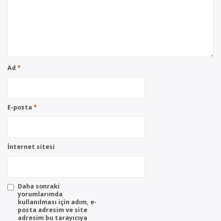
Ad
*
E-posta
*
İnternet sitesi
Daha sonraki
yorumlarımda
kullanılması için adım, e-
posta adresim ve site
adresim bu tarayıcıya