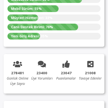
Mobil Sürüm:
55%
Müşteri Hizmetleri:
33%
Canlı Destek Birimi:
76%
Yeni Giriş Adresi:
35%
278481
23400
23047
21008
Günlük Online
Üye Yorumları
Puanlamalar
Tavsiye Edenler
Üye Sayısı