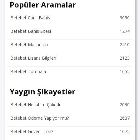
Popüler Aramalar
Betebet Canlı Bahis
3050
Betebet Bahis Sitesi
1274
Betebet Masaüstü
2410
Betebet Lisans Bilgileri
2123
Betebet Tombala
1655
Yaygın Şikayetler
Betebet Hesabım Çalındı
2030
Betebet Ödeme Yapıyor mu?
2637
Betebet Güvenilir mi?
1075