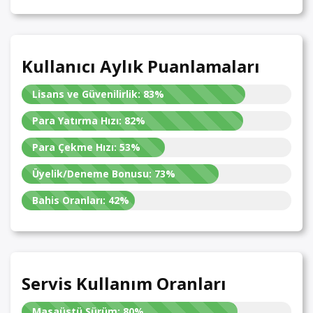
Kullanıcı Aylık Puanlamaları
Lisans ve Güvenilirlik:
83%
Para Yatırma Hızı:
82%
Para Çekme Hızı:
53%
Üyelik/Deneme Bonusu:
73%
Bahis Oranları:
42%
Servis Kullanım Oranları
Masaüstü Sürüm:
80%