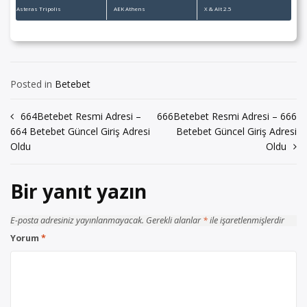
Asteras Tripolis
AEK Athens
X & Alt 2.5
Posted in
Betebet
Yazı
664Betebet Resmi Adresi –
666Betebet Resmi Adresi – 666
664 Betebet Güncel Giriş Adresi
Betebet Güncel Giriş Adresi
gezinmesi
Oldu
Oldu
Bir yanıt yazın
E-posta adresiniz yayınlanmayacak.
Gerekli alanlar
*
ile işaretlenmişlerdir
Yorum
*