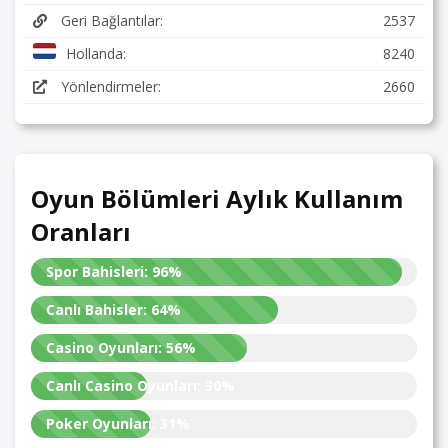
Geri Bağlantılar:
2537
Hollanda:
8240
Yönlendirmeler:
2660
Oyun Bölümleri Aylık Kullanım
Oranları
Spor Bahisleri:
96%
Canlı Bahisler:
64%
Casino Oyunları:
56%
Canlı Casino Oyunları:
30%
Poker Oyunları:
31%