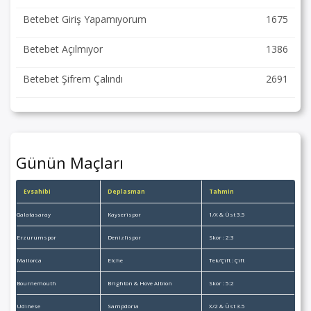
Betebet Giriş Yapamıyorum
1675
Betebet Açılmıyor
1386
Betebet Şifrem Çalındı
2691
Günün Maçları
Evsahibi
Deplasman
Tahmin
Galatasaray
Kayserispor
1/X & Üst 3.5
Erzurumspor
Denizlispor
Skor : 2:3
Mallorca
Elche
Tek/Çift : Çift
Bournemouth
Brighton & Hove Albion
Skor : 5:2
Udinese
Sampdoria
X/2 & Üst 3.5