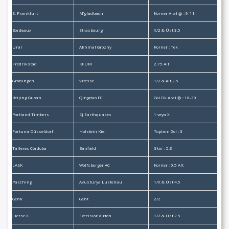
E. Frankfurt
M’gladbach
Korner Aralığı : 9-11
Bordeaux
Strasbourg
X/2 & Üst 3.5
Ural
Akhmat Grozny
Korner : Tek
Fredrikstad
KFUM
2.75 Alt
Groningen
Vitesse
1/2 & Alt 2.5
Beijing Guoan
Qingdao FC
Gol Dk Aralığı : 16-30
Portland Timbers
SJ Earthquakes
1 veya X
Fortuna Düsseldorf
Holstein Kiel
Toplam Gol : 3
Talleres Córdoba
Banfield
Skor : 5:3
LASK
Wolfsberger AC
Korner : 0.5 Alt
Pasching
Avusturya Lustenau
1/X & Üst 4.5
Genk
Gent
2/2
Lierse K
Excelsior Virton
1/2 & Üst 2.5