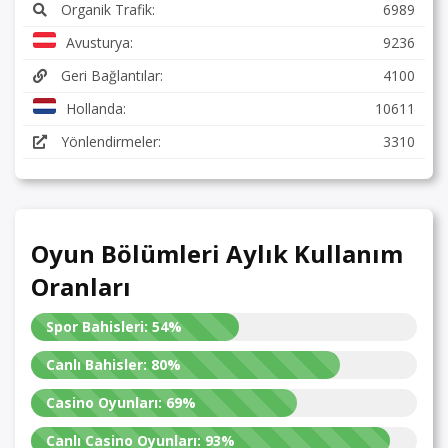
Organik Trafik:
6989
Avusturya:
9236
Geri Bağlantılar:
4100
Hollanda:
10611
Yönlendirmeler:
3310
Oyun Bölümleri Aylık Kullanım
Oranları
Spor Bahisleri:
54%
Canlı Bahisler:
80%
Casino Oyunları:
69%
Canlı Casino Oyunları:
93%