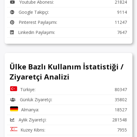
Youtube Abonesi:
21824
Google Takipçi:
9114
Pinterest Paylaşımı:
11247
Linkedin Paylaşımı:
7647
Ülke Bazlı Kullanım İstatistiği /
Ziyaretçi Analizi
Türkiye:
80347
Günlük Ziyaretçi:
35802
Almanya:
18527
Aylık Ziyaretçi:
281548
Kuzey Kıbrıs:
7955