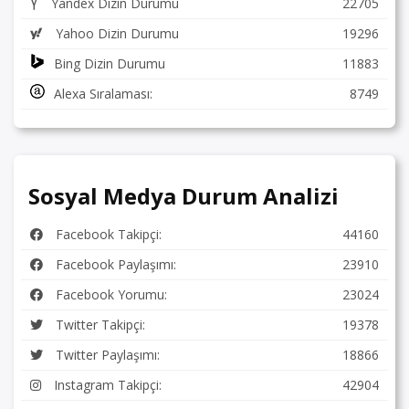
Yandex Dizin Durumu
22705
Yahoo Dizin Durumu
19296
Bing Dizin Durumu
11883
Alexa Sıralaması:
8749
Sosyal Medya Durum Analizi
Facebook Takipçi:
44160
Facebook Paylaşımı:
23910
Facebook Yorumu:
23024
Twitter Takipçi:
19378
Twitter Paylaşımı:
18866
Instagram Takipçi:
42904