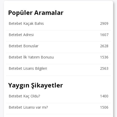
Popüler Aramalar
Betebet Kaçak Bahis
2909
Betebet Adresi
1607
Betebet Bonuslar
2628
Betebet İlk Yatırım Bonusu
1536
Betebet Lisans Bilgileri
2563
Yaygın Şikayetler
Betebet Kaç Oldu?
1400
Betebet Lisansı var mı?
1506