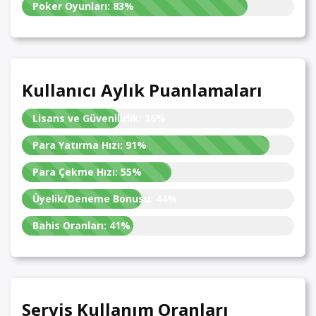
Poker Oyunları:
83%
Kullanıcı Aylık Puanlamaları
Lisans ve Güvenilirlik:
36%
Para Yatırma Hızı:
91%
Para Çekme Hızı:
55%
Üyelik/Deneme Bonusu:
44%
Bahis Oranları:
41%
Servis Kullanım Oranları