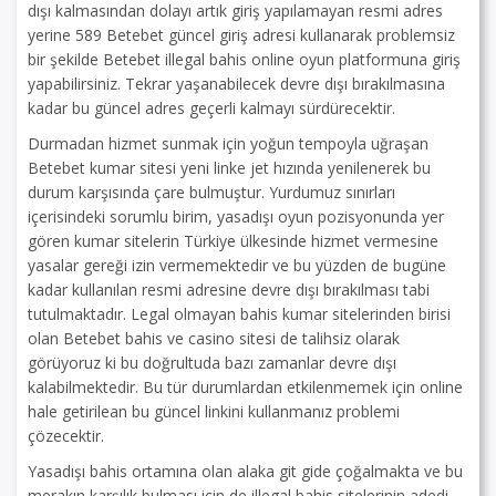
dışı kalmasından dolayı artık giriş yapılamayan resmi adres
yerine 589 Betebet güncel giriş adresi kullanarak problemsiz
bir şekilde Betebet illegal bahis online oyun platformuna giriş
yapabilirsiniz. Tekrar yaşanabilecek devre dışı bırakılmasına
kadar bu güncel adres geçerli kalmayı sürdürecektir.
Durmadan hizmet sunmak için yoğun tempoyla uğraşan
Betebet kumar sitesi yeni linke jet hızında yenilenerek bu
durum karşısında çare bulmuştur. Yurdumuz sınırları
içerisindeki sorumlu birim, yasadışı oyun pozisyonunda yer
gören kumar sitelerin Türkiye ülkesinde hizmet vermesine
yasalar gereği izin vermemektedir ve bu yüzden de bugüne
kadar kullanılan resmi adresine devre dışı bırakılması tabi
tutulmaktadır. Legal olmayan bahis kumar sitelerinden birisi
olan Betebet bahis ve casino sitesi de talihsiz olarak
görüyoruz ki bu doğrultuda bazı zamanlar devre dışı
kalabilmektedir. Bu tür durumlardan etkilenmemek için online
hale getirilean bu güncel linkini kullanmanız problemi
çözecektir.
Yasadışı bahis ortamına olan alaka git gide çoğalmakta ve bu
merakın karşılık bulması için de illegal bahis sitelerinin adedi