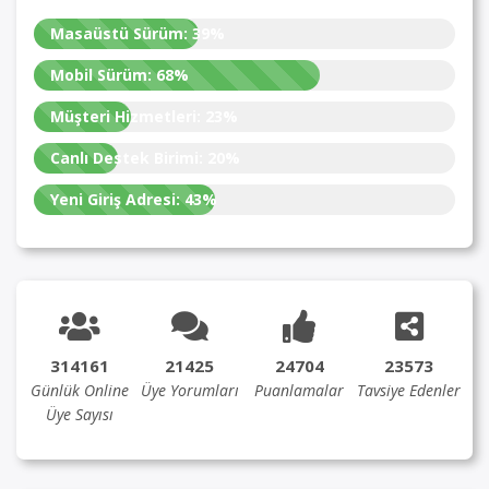
Masaüstü Sürüm:
39%
Mobil Sürüm:
68%
Müşteri Hizmetleri:
23%
Canlı Destek Birimi:
20%
Yeni Giriş Adresi:
43%
314161
21425
24704
23573
Günlük Online
Üye Yorumları
Puanlamalar
Tavsiye Edenler
Üye Sayısı