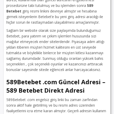
prosedürüne tabi tutulmuş ve bu işlemden sonra
589
Betebet
giriş resmi linkini devreye almıştır ve hesabına
girmek isteyenlerin Betebet’e bu yeni giriş adresi aracılığı ile
hiçbir sorun ile rastlaşmadan ulaşabilmesi amaçlanmıştır.
Sağlam bir website olarak size paylaşımda bulunduğumuz
Betebet, para yatırım ve çekim işlemleri hususunda sizi
mağdur etmeyecek ender sitelerdendir. Piyasaya adım attığı
yıldan itiberen müşteri hizmet kalitesini en üst seviyede
tutmakta ve böylelikle binlerce bir müşteri kitlesi kazanmayı
sağlamış durumdadır. Sunmuş olduğu oranları yüksek bahis
seçenekleri , çok seçenekli oyunlar ve kazancınızı arttıracak
bonuslar sayesinde sitede eğlenceli anlar harcayacaksınız.
589Betebet .com Güncel Adresi –
589 Betebet Direkt Adresi
589Betebet .com engelsiz giriş linki bu zaman zarfından
sonra aktif hale getirilmiş ve bu resmi adres üzerinden
faaliyetlerini icra etme kararı almıştır. Geçerli adresin kullanım