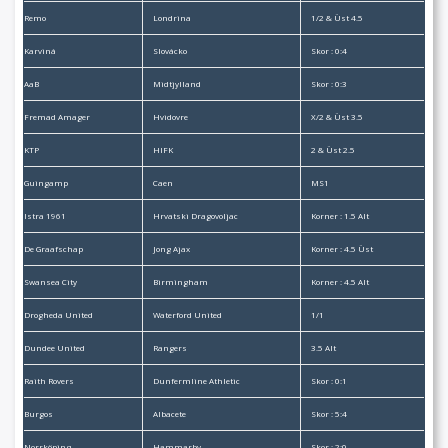
Remo
Londrina
1/2 & Üst 4.5
Karviná
Slovácko
Skor : 0:4
AaB
Midtjylland
Skor : 0:3
Fremad Amager
Hvidovre
X/2 & Üst 3.5
KTP
HIFK
2 & Üst 2.5
Guingamp
Caen
MS1
Istra 1961
Hrvatski Dragovoljac
Korner : 1.5 Alt
De Graafschap
Jong Ajax
Korner : 4.5 Üst
Swansea City
Birmingham
Korner : 4.5 Alt
Drogheda United
Waterford United
1/1
Dundee United
Rangers
3.5 Alt
Raith Rovers
Dunfermline Athletic
Skor : 0:1
Burgos
Albacete
Skor : 5:4
Norrköping
Hammarby
Skor : 2:0