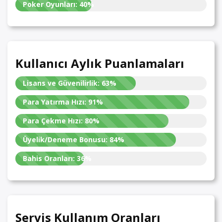
Poker Oyunları:
40%
Kullanıcı Aylık Puanlamaları
Lisans ve Güvenilirlik:
63%
Para Yatırma Hızı:
91%
Para Çekme Hızı:
80%
Üyelik/Deneme Bonusu:
84%
Bahis Oranları:
36%
Servis Kullanım Oranları