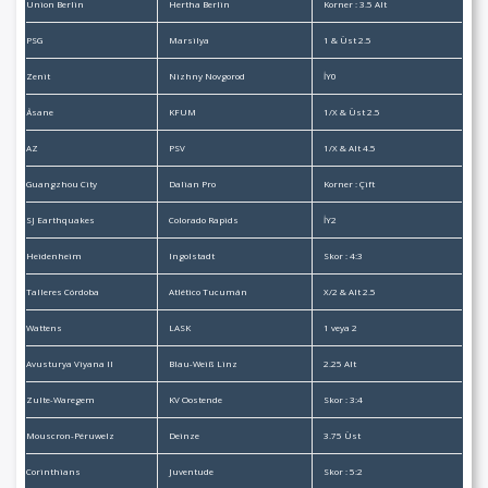
Union Berlin
Hertha Berlin
Korner : 3.5 Alt
PSG
Marsilya
1 & Üst 2.5
Zenit
Nizhny Novgorod
İY0
Åsane
KFUM
1/X & Üst 2.5
AZ
PSV
1/X & Alt 4.5
Guangzhou City
Dalian Pro
Korner : Çift
SJ Earthquakes
Colorado Rapids
İY2
Heidenheim
Ingolstadt
Skor : 4:3
Talleres Córdoba
Atlético Tucumán
X/2 & Alt 2.5
Wattens
LASK
1 veya 2
Avusturya Viyana II
Blau-Weiß Linz
2.25 Alt
Zulte-Waregem
KV Oostende
Skor : 3:4
Mouscron-Péruwelz
Deinze
3.75 Üst
Corinthians
Juventude
Skor : 5:2