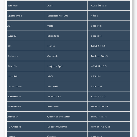
Botafogo
Avaí
X/2 & Üst 3.5
Sparta Prag
Bohemians 1905
4 Üst
AGF
Vejle
Skor : 4:5
Lyngby
Elite 3000
Skor : 0:1
SJK
Honka
1/2 & Alt 4.5
Sochaux
Grenoble
Toplam Gol : 9
Sibenik
Hajduk Split
X/2 & Üst 3.5
Utrecht II
MVV
4.25 Üst
Luton Town
Millwall
Skor : 1:4
Bohemians
St Patrick’s
X/2 & Alt 4.5
Motherwell
Aberdeen
Toplam Gol : 4
Arbroath
Queen of the South
Tek/Çift : Çift
FC Andorra
Deportivo Alaves
Korner : 4.5 Üst
Sirius
Örebro
Skor : 4:2