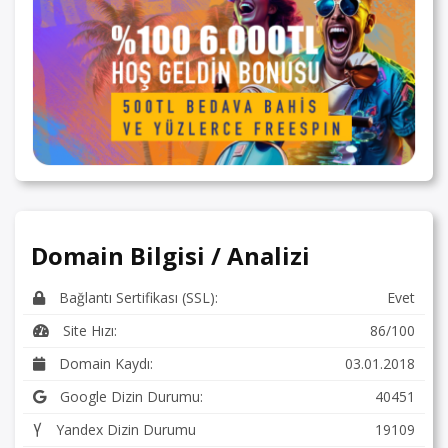
Domain Bilgisi / Analizi
Bağlantı Sertifikası (SSL):
Evet
Site Hızı:
86/100
Domain Kaydı:
03.01.2018
Google Dizin Durumu:
40451
Yandex Dizin Durumu
19109