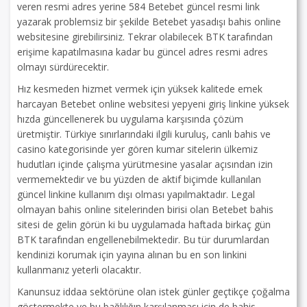
veren resmi adres yerine 584 Betebet güncel resmi link
yazarak problemsiz bir şekilde Betebet yasadışı bahis online
websitesine girebilirsiniz. Tekrar olabilecek BTK tarafından
erişime kapatılmasına kadar bu güncel adres resmi adres
olmayı sürdürecektir.
Hız kesmeden hizmet vermek için yüksek kalitede emek
harcayan Betebet online websitesi yepyeni giriş linkine yüksek
hızda güncellenerek bu uygulama karşısında çözüm
üretmiştir. Türkiye sınırlarındaki ilgili kuruluş, canlı bahis ve
casino kategorisinde yer gören kumar sitelerin ülkemiz
hudutları içinde çalışma yürütmesine yasalar açısından izin
vermemektedir ve bu yüzden de aktif biçimde kullanılan
güncel linkine kullanım dışı olması yapılmaktadır. Legal
olmayan bahis online sitelerinden birisi olan Betebet bahis
sitesi de gelin görün ki bu uygulamada haftada birkaç gün
BTK tarafından engellenebilmektedir. Bu tür durumlardan
kendinizi korumak için yayına alınan bu en son linkini
kullanmanız yeterli olacaktır.
Kanunsuz iddaa sektörüne olan istek günler geçtikçe çoğalma
göstermekte ve bu bağlılığın karşılanması için de bahis