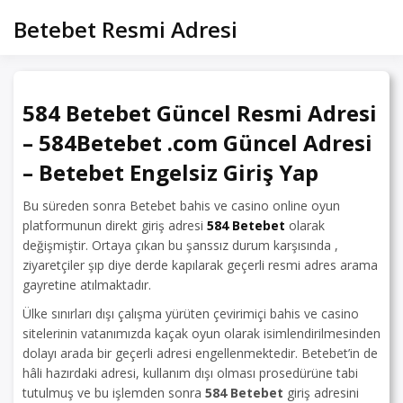
Skip
Betebet Resmi Adresi
to
content
584 Betebet Güncel Resmi Adresi
– 584Betebet .com Güncel Adresi
– Betebet Engelsiz Giriş Yap
Bu süreden sonra Betebet bahis ve casino online oyun
platformunun direkt giriş adresi
584 Betebet
olarak
değişmiştir. Ortaya çıkan bu şanssız durum karşısında ,
ziyaretçiler şıp diye derde kapılarak geçerli resmi adres arama
gayretine atılmaktadır.
Ülke sınırları dışı çalışma yürüten çevirimiçi bahis ve casino
sitelerinin vatanımızda kaçak oyun olarak isimlendirilmesinden
dolayı arada bir geçerli adresi engellenmektedir. Betebet’in de
hâli hazırdaki adresi, kullanım dışı olması prosedürüne tabi
tutulmuş ve bu işlemden sonra
584 Betebet
giriş adresini