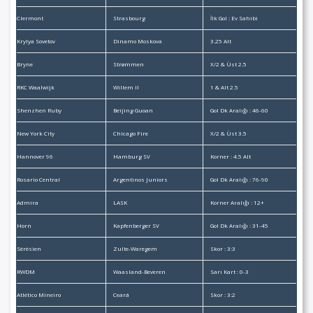
Clermont
Strasbourg
İlk Gol : Ev Sahibi
Krylya Sovetov
Dinamo Moskova
3.25 Alt
Bryne
Strømmen
X/2 & Üst 2.5
RKC Waalwijk
Willem II
1 & Alt 2.5
Shenzhen Ruby
Beijing Guoan
Gol Dk Aralığı : 46-60
New York City
Chicago Fire
X/2 & Üst 3.5
Hannover 96
Hamburg SV
Korner : 4.5 Alt
Rosario Central
Argentinos Juniors
Gol Dk Aralığı : 76-90
Admira
LASK
Korner Aralığı : 12+
Horn
Kapfenberger SV
Gol Dk Aralığı : 31-45
Sérésien
Zulte-Waregem
Skor : 3:3
RWDM
Waasland-Beveren
Sarı Kart : 0-3
Atlético Mineiro
Ceará
Skor : 3:2