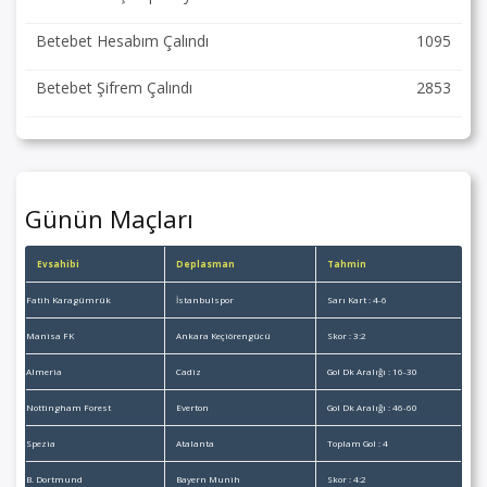
Betebet Hesabım Çalındı
1095
Betebet Şifrem Çalındı
2853
Günün Maçları
Evsahibi
Deplasman
Tahmin
Fatih Karagümrük
İstanbulspor
Sarı Kart : 4-6
Manisa FK
Ankara Keçiörengücü
Skor : 3:2
Almeria
Cadiz
Gol Dk Aralığı : 16-30
Nottingham Forest
Everton
Gol Dk Aralığı : 46-60
Spezia
Atalanta
Toplam Gol : 4
B. Dortmund
Bayern Munih
Skor : 4:2