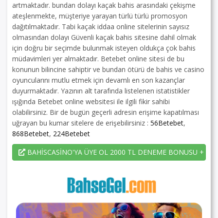
artmaktadır. bundan dolayı kaçak bahis arasındaki çekişme
ateşlenmekte, müşteriye yarayan türlü türlü promosyon
dağıtılmaktadır. Tabi kaçak iddaa online sitelerinin sayısız
olmasından dolayı Güvenli kaçak bahis sitesine dahil olmak
için doğru bir seçimde bulunmak isteyen oldukça çok bahis
müdavimleri yer almaktadır. Betebet online sitesi de bu
konunun bilincine sahiptir ve bundan ötürü de bahis ve casino
oyuncularını mutlu etmek için devamlı en son kazançlar
duyurmaktadır. Yazının alt tarafında listelenen istatistikler
ışığında Betebet online websitesi ile ilgili fikir sahibi
olabilirsiniz. Bir de bugün geçerli adresin erişime kapatılması
uğrayan bu kumar sitelere de erişebilirsiniz :
56Betebet
,
868Betebet
,
224Betebet
BAHİSCASİNO'YA ÜYE OL 2000 TL DENEME BONUSU + 225