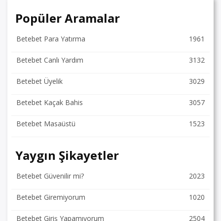
Popüler Aramalar
Betebet Para Yatırma
1961
Betebet Canlı Yardım
3132
Betebet Üyelik
3029
Betebet Kaçak Bahis
3057
Betebet Masaüstü
1523
Yaygın Şikayetler
Betebet Güvenilir mi?
2023
Betebet Giremiyorum
1020
Betebet Giriş Yapamıyorum
2504