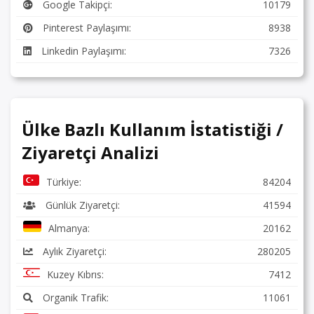
Google Takipçi:
10179
Pinterest Paylaşımı:
8938
Linkedin Paylaşımı:
7326
Ülke Bazlı Kullanım İstatistiği /
Ziyaretçi Analizi
Türkiye:
84204
Günlük Ziyaretçi:
41594
Almanya:
20162
Aylık Ziyaretçi:
280205
Kuzey Kıbrıs:
7412
Organik Trafik:
11061