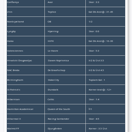
Confiança
Avaí
Skor : 3:3
Zlín
Teplice
Gol Dk Aralığı : 31-45
Nordsjælland
OB
1/2
Lyngby
Hjørring
Skor : 0:0
Haka
HIFK
Gol Dk Aralığı : 16-30
Valenciennes
Le Havre
Skor : 5:3
Hrvatski Dragovoljac
Slaven Koprivnica
X/2 & Üst 3.5
NAC Breda
De Graafschap
X/2 & Üst 4.5
Birmingham
Stoke City
Toplam Gol : 1
St Patrick’s
Dundalk
Korner Aralığı : 12+
Hibernian
Celtic
Skor : 1:4
Hamilton Academical
Queen of the South
İY1
Villarreal II
Racing Santander
Skor : 4:5
Malmö FF
Djurgården
Korner : 3.5 Üst