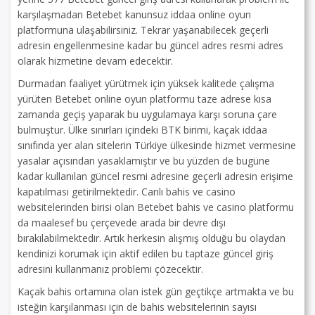
karşılaşmadan Betebet kanunsuz iddaa online oyun
platformuna ulaşabilirsiniz. Tekrar yaşanabilecek geçerli
adresin engellenmesine kadar bu güncel adres resmi adres
olarak hizmetine devam edecektir.
Durmadan faaliyet yürütmek için yüksek kalitede çalışma
yürüten Betebet online oyun platformu taze adrese kısa
zamanda geçiş yaparak bu uygulamaya karşı soruna çare
bulmuştur. Ülke sınırları içindeki BTK birimi, kaçak iddaa
sınıfında yer alan sitelerin Türkiye ülkesinde hizmet vermesine
yasalar açısından yasaklamıştır ve bu yüzden de bugüne
kadar kullanılan güncel resmi adresine geçerli adresin erişime
kapatılması getirilmektedir. Canlı bahis ve casino
websitelerinden birisi olan Betebet bahis ve casino platformu
da maalesef bu çerçevede arada bir devre dışı
bırakılabilmektedir. Artık herkesin alışmış olduğu bu olaydan
kendinizi korumak için aktif edilen bu taptaze güncel giriş
adresini kullanmanız problemi çözecektir.
Kaçak bahis ortamına olan istek gün geçtikçe artmakta ve bu
isteğin karşılanması için de bahis websitelerinin sayısı