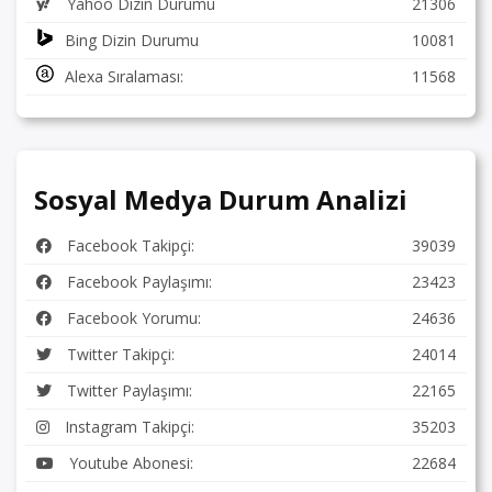
Yahoo Dizin Durumu
21306
Bing Dizin Durumu
10081
Alexa Sıralaması:
11568
Sosyal Medya Durum Analizi
Facebook Takipçi:
39039
Facebook Paylaşımı:
23423
Facebook Yorumu:
24636
Twitter Takipçi:
24014
Twitter Paylaşımı:
22165
Instagram Takipçi:
35203
Youtube Abonesi:
22684