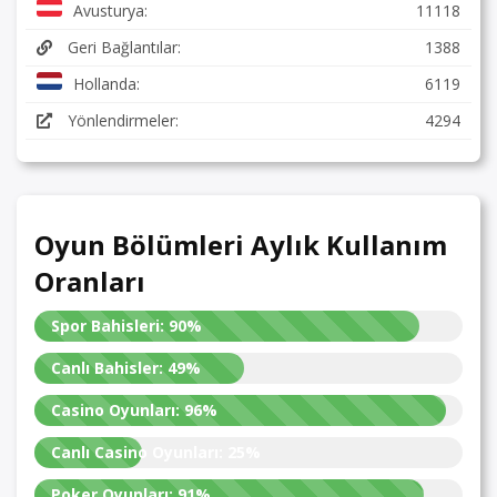
Avusturya:
11118
Geri Bağlantılar:
1388
Hollanda:
6119
Yönlendirmeler:
4294
Oyun Bölümleri Aylık Kullanım
Oranları
Spor Bahisleri:
90%
Canlı Bahisler:
49%
Casino Oyunları:
96%
Canlı Casino Oyunları:
25%
Poker Oyunları:
91%