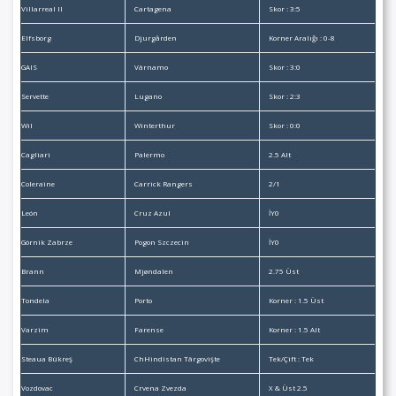
Villarreal II
Cartagena
Skor : 3:5
Elfsborg
Djurgården
Korner Aralığı : 0-8
GAIS
Värnamo
Skor : 3:0
Servette
Lugano
Skor : 2:3
Wil
Winterthur
Skor : 0:0
Cagliari
Palermo
2.5 Alt
Coleraine
Carrick Rangers
2/1
León
Cruz Azul
İY0
Górnik Zabrze
Pogon Szczecin
İY0
Brann
Mjøndalen
2.75 Üst
Tondela
Porto
Korner : 1.5 Üst
Varzim
Farense
Korner : 1.5 Alt
Steaua Bükreş
ChHindistan Târgovişte
Tek/Çift : Tek
Vozdovac
Crvena Zvezda
X & Üst 2.5