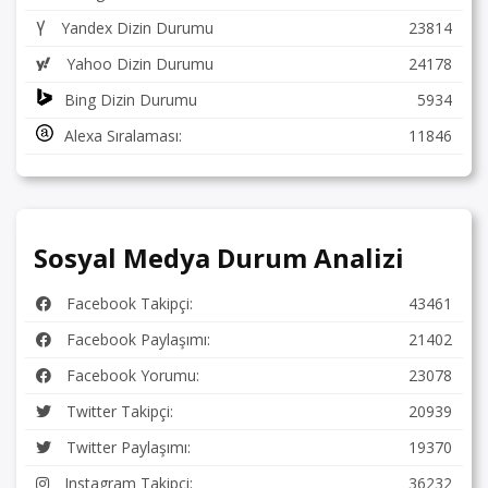
Yandex Dizin Durumu
23814
Yahoo Dizin Durumu
24178
Bing Dizin Durumu
5934
Alexa Sıralaması:
11846
Sosyal Medya Durum Analizi
Facebook Takipçi:
43461
Facebook Paylaşımı:
21402
Facebook Yorumu:
23078
Twitter Takipçi:
20939
Twitter Paylaşımı:
19370
Instagram Takipçi:
36232