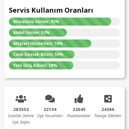
Servis Kullanım Oranları
Masaüstü Sürüm:
92%
Mobil Sürüm:
52%
Müşteri Hizmetleri:
74%
Canlı Destek Birimi:
59%
Yeni Giriş Adresi:
58%
282552
22134
22645
24360
Günlük Online
Üye Yorumları
Puanlamalar
Tavsiye Edenler
Üye Sayısı