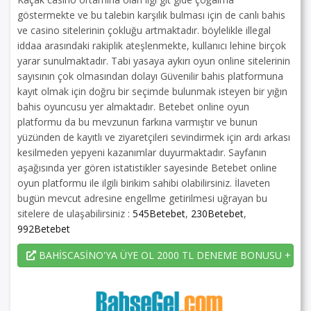
göstermekte ve bu talebin karşılık bulması için de canlı bahis
ve casino sitelerinin çokluğu artmaktadır. böylelikle illegal
iddaa arasındaki rakiplik ateşlenmekte, kullanıcı lehine birçok
yarar sunulmaktadır. Tabi yasaya aykırı oyun online sitelerinin
sayısının çok olmasından dolayı Güvenilir bahis platformuna
kayıt olmak için doğru bir seçimde bulunmak isteyen bir yığın
bahis oyuncusu yer almaktadır. Betebet online oyun
platformu da bu mevzunun farkına varmıştır ve bunun
yüzünden de kayıtlı ve ziyaretçileri sevindirmek için ardı arkası
kesilmeden yepyeni kazanımlar duyurmaktadır. Sayfanın
aşağısında yer gören istatistikler sayesinde Betebet online
oyun platformu ile ilgili birikim sahibi olabilirsiniz. İlaveten
bugün mevcut adresine engellme getirilmesi uğrayan bu
sitelere de ulaşabilirsiniz :
545Betebet
,
230Betebet
,
992Betebet
BAHİSCASİNO'YA ÜYE OL 2000 TL DENEME BONUSU + 225