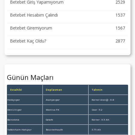
Betebet Giriş Yapamıyorum
2529
Betebet Hesabım Çalındı
1537
Betebet Giremiyorum
1567
Betebet Kaç Oldu?
2877
Günün Maçları
Evsahibi
Deplasman
Tahmin
Hatayspor
Alanyaspor
Korner Aralığı : 0-8
Denizlispor
Manisa FK
Skor : 5:2
Barcelona
Getafe
Korner : 0.5 Alt
Tottenham Hotspur
Bournemouth
3.75 Alt