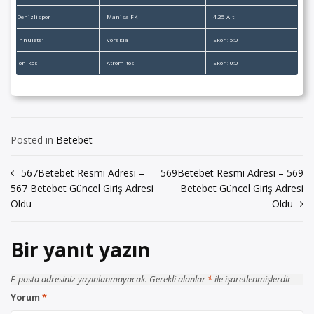
Denizlispor
Manisa FK
4.25 Alt
Inhulets’
Vorskla
Skor : 5:0
Ionikos
Atromitos
Skor : 0:0
Posted in
Betebet
Yazı
567Betebet Resmi Adresi –
569Betebet Resmi Adresi – 569
567 Betebet Güncel Giriş Adresi
Betebet Güncel Giriş Adresi
gezinmesi
Oldu
Oldu
Bir yanıt yazın
E-posta adresiniz yayınlanmayacak.
Gerekli alanlar
*
ile işaretlenmişlerdir
Yorum
*