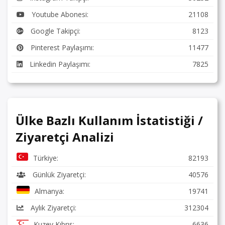
Youtube Abonesi:
21108
Google Takipçi:
8123
Pinterest Paylaşımı:
11477
Linkedin Paylaşımı:
7825
Ülke Bazlı Kullanım İstatistiği /
Ziyaretçi Analizi
Türkiye:
82193
Günlük Ziyaretçi:
40576
Almanya:
19741
Aylık Ziyaretçi:
312304
Kuzey Kıbrıs:
6636