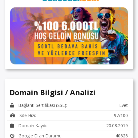
Domain Bilgisi / Analizi
Bağlantı Sertifikası (SSL):
Evet
Site Hızı:
97/100
Domain Kaydı:
20.08.2019
Google Dizin Durumu:
40626