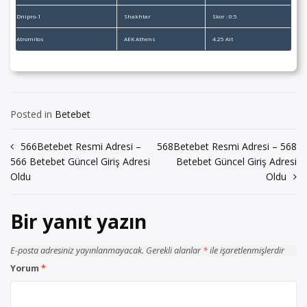
Dnipro-1
Shakhtar
Skor : 0:5
Atromitos
AEK Athens
4.25 Alt
Posted in
Betebet
Yazı
566Betebet Resmi Adresi –
568Betebet Resmi Adresi – 568
566 Betebet Güncel Giriş Adresi
Betebet Güncel Giriş Adresi
gezinmesi
Oldu
Oldu
Bir yanıt yazın
E-posta adresiniz yayınlanmayacak.
Gerekli alanlar
*
ile işaretlenmişlerdir
Yorum
*