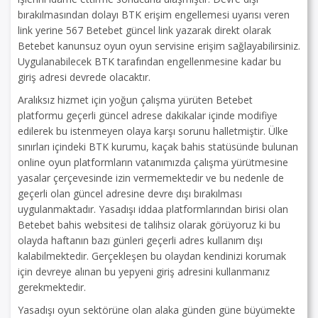
bırakılmasından dolayı BTK erişim engellemesi uyarısı veren
link yerine 567 Betebet güncel link yazarak direkt olarak
Betebet kanunsuz oyun oyun servisine erişim sağlayabilirsiniz.
Uygulanabilecek BTK tarafından engellenmesine kadar bu
giriş adresi devrede olacaktır.
Aralıksız hizmet için yoğun çalışma yürüten Betebet
platformu geçerli güncel adrese dakikalar içinde modifiye
edilerek bu istenmeyen olaya karşı sorunu halletmiştir. Ülke
sınırları içindeki BTK kurumu, kaçak bahis statüsünde bulunan
online oyun platformların vatanımızda çalışma yürütmesine
yasalar çerçevesinde izin vermemektedir ve bu nedenle de
geçerli olan güncel adresine devre dışı bırakılması
uygulanmaktadır. Yasadışı iddaa platformlarından birisi olan
Betebet bahis websitesi de talihsiz olarak görüyoruz ki bu
olayda haftanın bazı günleri geçerli adres kullanım dışı
kalabilmektedir. Gerçekleşen bu olaydan kendinizi korumak
için devreye alınan bu yepyeni giriş adresini kullanmanız
gerekmektedir.
Yasadışı oyun sektörüne olan alaka günden güne büyümekte