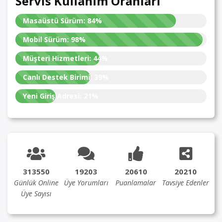
Servis Kullanım Oranları
Masaüstü Sürüm:
84%
Mobil Sürüm:
98%
Müşteri Hizmetleri:
44%
Canlı Destek Birimi:
39%
Yeni Giriş Adresi:
21%
313550
19203
20610
20210
Günlük Online
Üye Yorumları
Puanlamalar
Tavsiye Edenler
Üye Sayısı