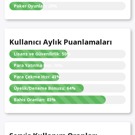
Poker Oyunları:
29%
Kullanıcı Aylık Puanlamaları
Lisans ve Güvenilirlik:
50%
Para Yatırma Hızı:
30%
Para Çekme Hızı:
43%
Üyelik/Deneme Bonusu:
64%
Bahis Oranları:
83%