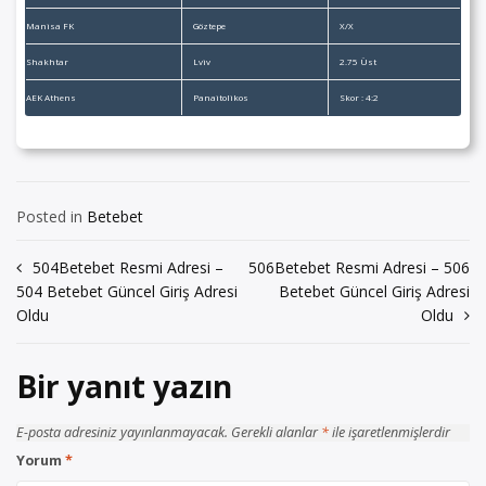
Manisa FK
Göztepe
X/X
Shakhtar
Lviv
2.75 Üst
AEK Athens
Panaitolikos
Skor : 4:2
Posted in
Betebet
Yazı
504Betebet Resmi Adresi –
506Betebet Resmi Adresi – 506
504 Betebet Güncel Giriş Adresi
Betebet Güncel Giriş Adresi
gezinmesi
Oldu
Oldu
Bir yanıt yazın
E-posta adresiniz yayınlanmayacak.
Gerekli alanlar
*
ile işaretlenmişlerdir
Yorum
*