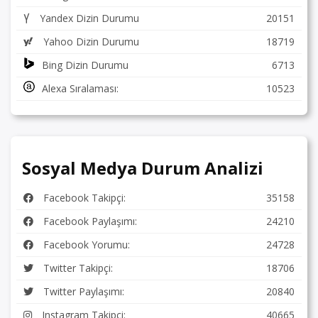
Yandex Dizin Durumu
20151
Yahoo Dizin Durumu
18719
Bing Dizin Durumu
6713
Alexa Sıralaması:
10523
Sosyal Medya Durum Analizi
Facebook Takipçi:
35158
Facebook Paylaşımı:
24210
Facebook Yorumu:
24728
Twitter Takipçi:
18706
Twitter Paylaşımı:
20840
Instagram Takipçi:
40665