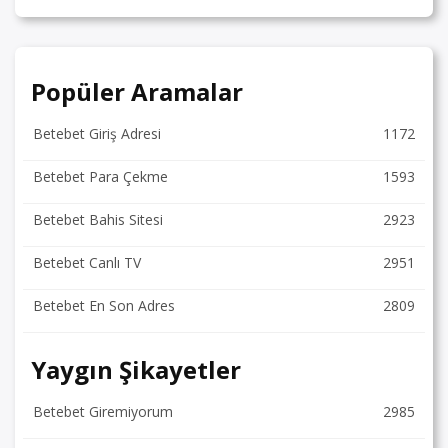
Popüler Aramalar
Betebet Giriş Adresi
1172
Betebet Para Çekme
1593
Betebet Bahis Sitesi
2923
Betebet Canlı TV
2951
Betebet En Son Adres
2809
Yaygın Şikayetler
Betebet Giremiyorum
2985