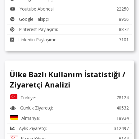
Youtube Abonesi:
22250
Google Takipçi:
8956
Pinterest Paylaşımı:
8872
Linkedin Paylaşımı:
7101
Ülke Bazlı Kullanım İstatistiği /
Ziyaretçi Analizi
Türkiye:
78124
Günlük Ziyaretçi:
40532
Almanya:
18934
Aylık Ziyaretçi:
312497
Kuzey Kıbrıs:
6144