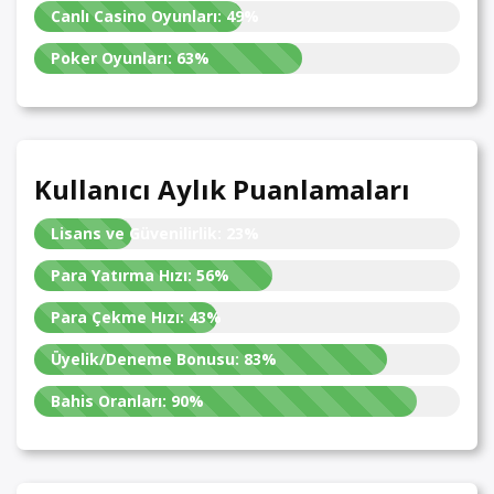
Canlı Casino Oyunları:
49%
Poker Oyunları:
63%
Kullanıcı Aylık Puanlamaları
Lisans ve Güvenilirlik:
23%
Para Yatırma Hızı:
56%
Para Çekme Hızı:
43%
Üyelik/Deneme Bonusu:
83%
Bahis Oranları:
90%