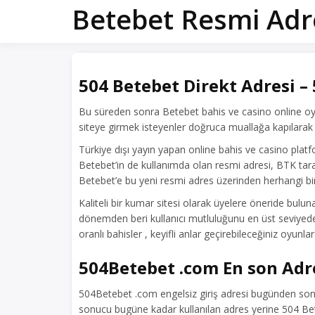
Skip
Betebet Resmi Adr
to
content
504 Betebet Direkt Adresi –
Bu süreden sonra Betebet bahis ve casino online oy
siteye girmek isteyenler doğruca muallağa kapılarak ye
Türkiye dışı yayın yapan online bahis ve casino plat
Betebet’in de kullanımda olan resmi adresi, BTK ta
Betebet’e bu yeni resmi adres üzerinden herhangi bi
Kaliteli bir kumar sitesi olarak üyelere öneride bul
dönemden beri kullanıcı mutluluğunu en üst seviyede
oranlı bahisler , keyifli anlar geçirebileceğiniz oyu
504Betebet .com En son Adre
504Betebet .com engelsiz giriş adresi bugünden sonra
sonucu bugüne kadar kullanılan adres yerine 504 Bet