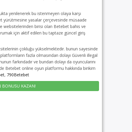
olukta yenilenerek bu istenmeyen olaya karşı
liyet yürütmesine yasalar çerçevesinde müsaade
 websitelerinden birisi olan Betebet bahis ve
umak için aktif edilen bu taptaze güncel giriş
sitelerinin çokluğu yükselmektedir. bunun sayesinde
latformların fazla olmasından dolayı Güvenli illegal
onunun farkındadır ve bundan dolayı da oyuncularını
inde Betebet online oyun platformu hakkında birikim
et
,
790Betebet
İN BONUSU KAZAN!