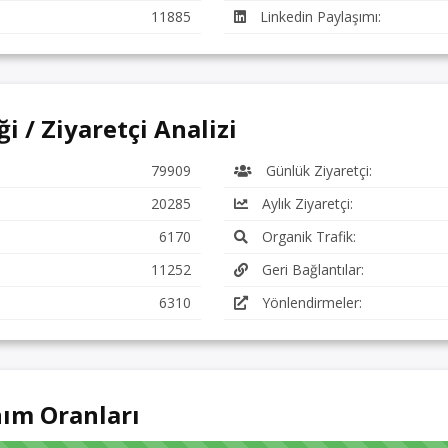
11885
Linkedin Paylaşımı:
ği / Ziyaretçi Analizi
79909
Günlük Ziyaretçi:
20285
Aylık Ziyaretçi:
6170
Organik Trafik:
11252
Geri Bağlantılar:
6310
Yönlendirmeler:
nım Oranları