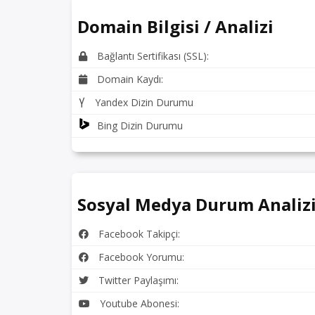
Domain Bilgisi / Analizi
Bağlantı Sertifikası (SSL):
Domain Kaydı:
Yandex Dizin Durumu
Bing Dizin Durumu
Sosyal Medya Durum Analiz
Facebook Takipçi:
Facebook Yorumu:
Twitter Paylaşımı:
Youtube Abonesi: