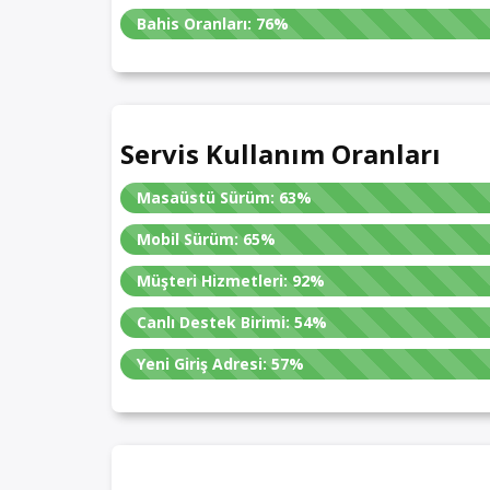
Bahis Oranları:
76%
Servis Kullanım Oranları
Masaüstü Sürüm:
63%
Mobil Sürüm:
65%
Müşteri Hizmetleri:
92%
Canlı Destek Birimi:
54%
Yeni Giriş Adresi:
57%