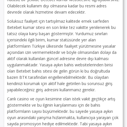
Olabilecek kullanım dışı olmasına kadar bu resmi adres
devrede olarak hizmetine devam edecektir.
Soluksuz faaliyet için tartışılmaz kalitede emek sarfeden
Betebet kumar sitesi en son linke tez vakitte yenilenerek bu
tatsız olaya karşı başarı göstermiştir. Yurdumuz sınırları
içerisindeki ilgili birim, kumar statüsünde yer alan
platformların Türkiye ülkesinde faaliyet yürütmesine yasalar
açısından izin vermemektedir ve böyle olmasından dolayı da
aktif olarak kullanılan güncel adresine devre dışı kalması
uygulanmaktadır. Yasaya aykırı bahis websitelerinden birisi
olan Betebet bahis sitesi de gelin görün ki bu doğrultuda
bazen BTK tarafından engellenebilmektedir. Bu olaydan
kendinizi korumak için aktif hale getirilen bu sorunsuz giriş
yapabileceğiniz giriş adresini kullanmanız gerekir.
Canlı casino ve oyun kesimine olan istek vakit geçtikçe artış
göstermekte ve bu ilginin karşılanması için de bahis
platformların sayısı büyümektedir. bu sayede yasaya aykırı
oyun arasındaki yarışma hızlanmakta, kullanıcıya yarayan çok
sayıda promosyon hediye edilmektedir. Tabi yasaya aykırı