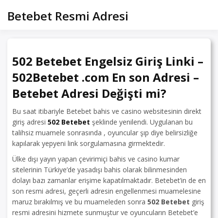
Skip
Betebet Resmi Adresi
to
content
502 Betebet Engelsiz Giriş Linki –
502Betebet .com En son Adresi –
Betebet Adresi Değişti mi?
Bu saat itibariyle Betebet bahis ve casino websitesinin direkt
giriş adresi
502 Betebet
şeklinde yenilendi. Uygulanan bu
talihsiz muamele sonrasında , oyuncular şıp diye belirsizliğe
kapılarak yepyeni link sorgulamasına girmektedir.
Ülke dışı yayın yapan çevirimiçi bahis ve casino kumar
sitelerinin Türkiye’de yasadışı bahis olarak bilinmesinden
dolayı bazı zamanlar erişime kapatılmaktadır. Betebet’in de en
son resmi adresi, geçerli adresin engellenmesi muamelesine
maruz bırakılmış ve bu muameleden sonra
502 Betebet
giriş
resmi adresini hizmete sunmuştur ve oyuncuların Betebet’e