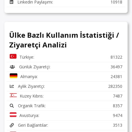
Linkedin Paylaşımı:
10918
Ülke Bazlı Kullanım İstatistiği /
Ziyaretçi Analizi
Türkiye:
81322
Günlük Ziyaretçi:
36497
Almanya:
24381
Aylık Ziyaretçi:
282350
Kuzey Kıbrıs:
7487
Organik Trafik:
8357
Avusturya:
9474
Geri Bağlantılar:
3513