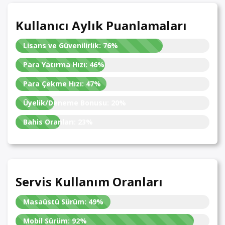
Kullanıcı Aylık Puanlamaları
Lisans ve Güvenilirlik:
76%
Para Yatırma Hızı:
46%
Para Çekme Hızı:
47%
Üyelik/Deneme Bonusu:
20%
Bahis Oranları:
23%
Servis Kullanım Oranları
Masaüstü Sürüm:
49%
Mobil Sürüm:
92%