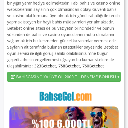
bir yığın yarar hediye edilmektedir. Tabi bahis ve casino online
websitelerinin sayısının çok olmasından dolayı Güvenli bahis
ve casino platformuna üye olmak için gönül rahatlığı ile tercih
yapmak isteyen bir hayli bahis müdavimleri yer almaktadır.
Betebet online sitesi de bu vaziyetin bilincindedir ve bunun
yüzünden de bahis ve casino oyuncularını mutlu olmalarını
sağlamak için hız kesmeden güncel kazanımlar vermektedir.
Sayfanın alt tarafında bulunan istatistikler sayesinde Betebet
oyun servisi ile ilgili görüş sahibi olabilirsiniz. Yine bugün
geçerli adresin engellenmesi uğrayan bu kumar sitelere de
ulaşabilirsiniz :
323Betebet
,
758Betebet
,
760Betebet
BAHİSCASİNO'YA ÜYE OL 2000 TL DENEME BONUSU + 225