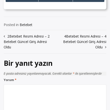
Posted in
Betebet
Yazı
2Betebet Resmi Adresi – 2
4Betebet Resmi Adresi – 4
Betebet Güncel Giriş Adresi
Betebet Güncel Giriş Adresi
gezinmesi
Oldu
Oldu
Bir yanıt yazın
E-posta adresiniz yayınlanmayacak.
Gerekli alanlar
*
ile işaretlenmişlerdir
Yorum
*