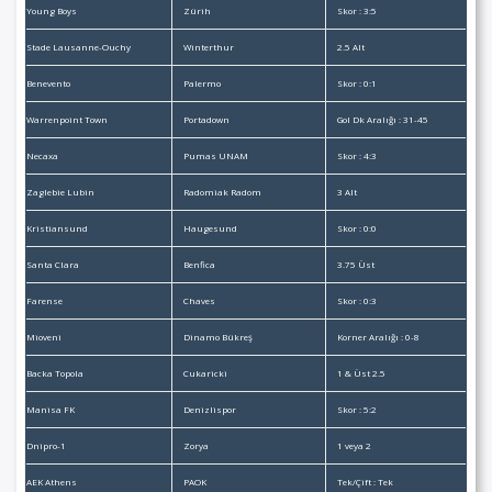
Young Boys
Zürih
Skor : 3:5
Stade Lausanne-Ouchy
Winterthur
2.5 Alt
Benevento
Palermo
Skor : 0:1
Warrenpoint Town
Portadown
Gol Dk Aralığı : 31-45
Necaxa
Pumas UNAM
Skor : 4:3
Zaglebie Lubin
Radomiak Radom
3 Alt
Kristiansund
Haugesund
Skor : 0:0
Santa Clara
Benfica
3.75 Üst
Farense
Chaves
Skor : 0:3
Mioveni
Dinamo Bükreş
Korner Aralığı : 0-8
Backa Topola
Cukaricki
1 & Üst 2.5
Manisa FK
Denizlispor
Skor : 5:2
Dnipro-1
Zorya
1 veya 2
AEK Athens
PAOK
Tek/Çift : Tek