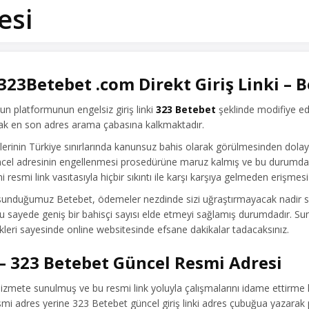
esi
 323Betebet .com Direkt Giriş Linki – 
n platformunun engelsiz giriş linki
323 Betebet
şeklinde modifiye ed
rak en son adres arama çabasına kalkmaktadır.
elerinin Türkiye sınırlarında kanunsuz bahis olarak görülmesinden dolayı
 güncel adresinin engellenmesi prosedürüne maruz kalmış ve bu durumd
ni resmi link vasıtasıyla hiçbir sıkıntı ile karşı karşıya gelmeden erişme
a sunduğumuz Betebet, ödemeler nezdinde sizi uğraştırmayacak nadir sit
u sayede geniş bir bahisçi sayısı elde etmeyi sağlamış durumdadır. Sund
eri sayesinde online websitesinde efsane dakikalar tadacaksınız.
 – 323 Betebet Güncel Resmi Adresi
hizmete sunulmuş ve bu resmi link yoluyla çalışmalarını idame ettirme k
mi adres yerine 323 Betebet güncel giriş linki adres çubuğua yazarak 