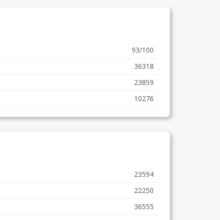
93/100
36318
23859
10276
23594
22250
36555