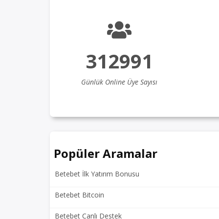
312991
Günlük Online Üye Sayısı
Popüler Aramalar
Betebet İlk Yatırım Bonusu
Betebet Bitcoin
Betebet Canlı Destek