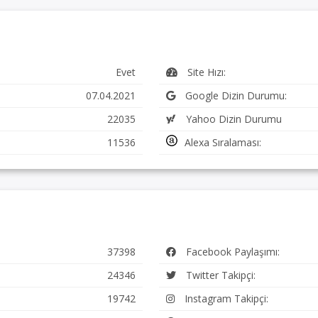
Evet
Site Hızı:
07.04.2021
Google Dizin Durumu:
22035
Yahoo Dizin Durumu
11536
Alexa Sıralaması:
i
37398
Facebook Paylaşımı:
24346
Twitter Takipçi:
19742
Instagram Takipçi: