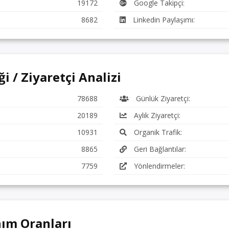
19172
Google Takipçi:
8682
Linkedin Paylaşımı:
ği / Ziyaretçi Analizi
78688
Günlük Ziyaretçi:
20189
Aylık Ziyaretçi:
10931
Organik Trafik:
8865
Geri Bağlantılar:
7759
Yönlendirmeler:
nım Oranları