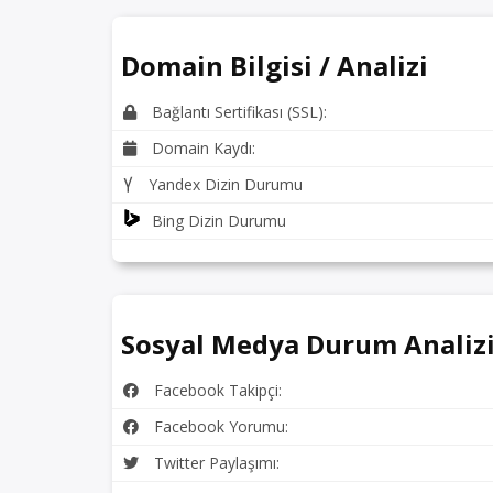
Domain Bilgisi / Analizi
Bağlantı Sertifikası (SSL):
Domain Kaydı:
Yandex Dizin Durumu
Bing Dizin Durumu
Sosyal Medya Durum Analiz
Facebook Takipçi:
Facebook Yorumu:
Twitter Paylaşımı: