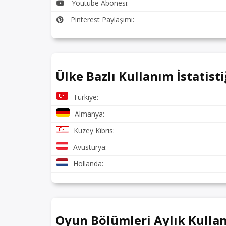
Youtube Abonesi:
Pinterest Paylaşımı:
Ülke Bazlı Kullanım İstatisti
Türkiye:
Almanya:
Kuzey Kıbrıs:
Avusturya:
Hollanda:
Oyun Bölümleri Aylık Kulla