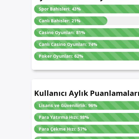
Spor Bahisleri:
43%
Canlı Bahisler:
21%
Casino Oyunları:
81%
Canlı Casino Oyunları:
74%
Poker Oyunları:
62%
Kullanıcı Aylık Puanlamalar
Lisans ve Güvenilirlik:
96%
Para Yatırma Hızı:
98%
Para Çekme Hızı:
57%