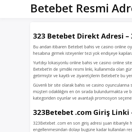
Skip
Betebet Resmi Adr
to
content
323 Betebet Direkt Adresi –
Bu andan itibaren Betebet bahis ve casino online oyu
hesabına girmek isteyenler tezi yok endişeye kapıla
Yurtdışı lokasyonlu online bahis ve casino online sit
Betebet’in de şimdiki resmi linki, kullanımda olan
getirmiştir ve kayıtlı ve ziyaretçilerin Betebet’e bu ye
Güvenli bir site olarak bahis ve casino oyuncuların
müşteri odaklılığını en ön sırada bulundurmakta ve b
kategoriden oyunlar ve avantajlı promosyon seçenekl
323Betebet .com Giriş Linki
323Betebet .com en son giriş adresi şuan itibariyle 
engellenmesindan dolayı bugüne kadar kullanılan res