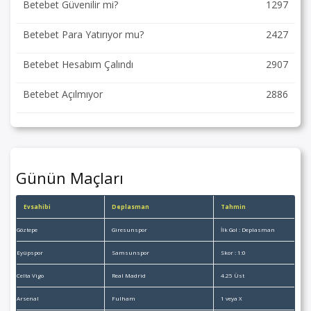
Betebet Güvenilir mi?
1297
Betebet Para Yatırıyor mu?
2427
Betebet Hesabım Çalındı
2907
Betebet Açılmıyor
2886
Günün Maçları
Evsahibi
Deplasman
Tahmin
Göztepe
Giresunspor
İlk Gol : Deplasman
Eyüpspor
Samsunspor
Skor : 1:0
Celta Vigo
Real Madrid
4.25 Üst
Arsenal
Fulham
1 veya X