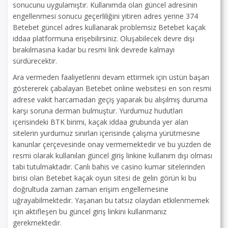
sonucunu uygulamıştır. Kullanımda olan güncel adresinin
engellenmesi sonucu geçerliliğini yitiren adres yerine 374
Betebet güncel adres kullanarak problemsiz Betebet kaçak
iddaa platformuna erişebilirsiniz. Oluşabilecek devre dışı
bırakılmasına kadar bu resmi link devrede kalmayı
sürdürecektir.
Ara vermeden faaliyetlerini devam ettirmek için üstün başarı
göstererek çabalayan Betebet online websitesi en son resmi
adrese vakit harcamadan geçiş yaparak bu alışılmış duruma
karşı soruna derman bulmuştur. Yurdumuz hudutları
içerisindeki BTK birimi, kaçak iddaa grubunda yer alan
sitelerin yurdumuz sınırları içerisinde çalışma yürütmesine
kanunlar çerçevesinde onay vermemektedir ve bu yüzden de
resmi olarak kullanılan güncel giriş linkine kullanım dışı olması
tabi tutulmaktadır. Canlı bahis ve casino kumar sitelerinden
birisi olan Betebet kaçak oyun sitesi de gelin görün ki bu
doğrultuda zaman zaman erişim engellemesine
uğrayabilmektedir. Yaşanan bu tatsız olaydan etkilenmemek
için aktifleşen bu güncel giriş linkini kullanmanız
gerekmektedir.