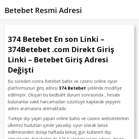
Skip
Betebet Resmi Adresi
to
content
374 Betebet En son Linki –
374Betebet .com Direkt Giriş
Linki – Betebet Giriş Adresi
Değişti
Bu süreden sonra Betebet bahis ve casino online oyun
platformunun giriş adresi
374 Betebet
şeklinde modifiye
edilmiştir. Oluşan bu bedbaht durum sonrasında , hesabı
bulunanlar vakit harcamadan üzüntüye kapılarak yepyeni
adres aramasına atılmaktadır.
Türkiye dışı yayın yapan online bahis ve casino websitelerinin
ülkemiz hudutları içinde yasadışı oyun olarak lanse
edilmesinden dolayı haftada birkaç gün kullanım dışı
olmaktadır. Betebet’in de hâli hazırdaki resmi adresi, devre