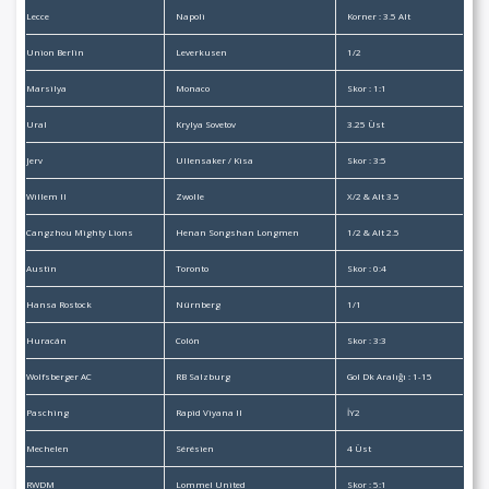
Lecce
Napoli
Korner : 3.5 Alt
Union Berlin
Leverkusen
1/2
Marsilya
Monaco
Skor : 1:1
Ural
Krylya Sovetov
3.25 Üst
Jerv
Ullensaker / Kisa
Skor : 3:5
Willem II
Zwolle
X/2 & Alt 3.5
Cangzhou Mighty Lions
Henan Songshan Longmen
1/2 & Alt 2.5
Austin
Toronto
Skor : 0:4
Hansa Rostock
Nürnberg
1/1
Huracán
Colón
Skor : 3:3
Wolfsberger AC
RB Salzburg
Gol Dk Aralığı : 1-15
Pasching
Rapid Viyana II
İY2
Mechelen
Sérésien
4 Üst
RWDM
Lommel United
Skor : 5:1